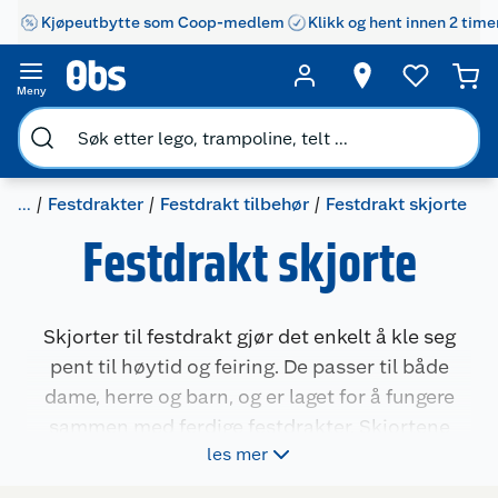
Kjøpeutbytte som Coop-medlem
Klikk og hent innen 2 time
Kundeservice
Om oss
Kontakt oss
Meny
Nyheter
Angre- og returrett
Våre butikker
Reklamasjon og garanti
...
Festdrakter
Festdrakt tilbehør
Festdrakt skjorte
Festdrakt skjorte
Våre merkevarer
Ofte stilte spørsmål
Coop kjeder
Betalingsalternativer
Skjorter til festdrakt gjør det enkelt å kle seg
Ledige stillinger
Leveringsalternativer
Åpent kjøp
pent til høytid og feiring. De passer til både
dame, herre og barn, og er laget for å fungere
Bærekraft
Pakkesporing
Coop medlem
sammen med ferdige festdrakter. Skjortene
les mer
finnes i klassiske hvite varianter og enkelte med
Sikkerhetsdatablad
Sikkerhetsdatablad
Retur av el-avfall
Trampoline
farger, og har detaljer som passer til draktens