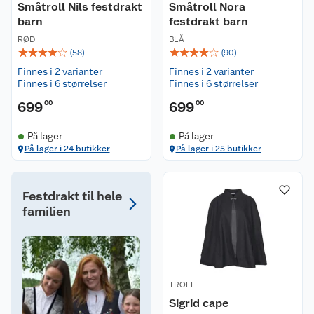
Småtroll Nils festdrakt
Småtroll Nora
barn
festdrakt barn
RØD
BLÅ
☆
☆
☆
☆
☆
☆
☆
☆
☆
☆
(
58
)
(
90
)
Finnes i 2 varianter
Finnes i 2 varianter
Finnes i 6 størrelser
Finnes i 6 størrelser
699
00
699
00
På lager
På lager
På lager i 24 butikker
På lager i 25 butikker
Festdrakt til hele
familien
TROLL
Sigrid cape