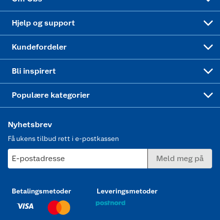
Leveringstid
Coop bedriftskort
Oppskrifter
Høytrykkspyler
Hjelp og support
Min kake
Ukas 4 middagstilbud
Klær
Kundefordeler
Mer inspirasjon
Symaskin
Bli inspirert
Joggesko dame
Populære kategorier
Nyhetsbrev
Få ukens tilbud rett i e-postkassen
E-postadresse
Meld meg på
Betalingsmetoder
Leveringsmetoder