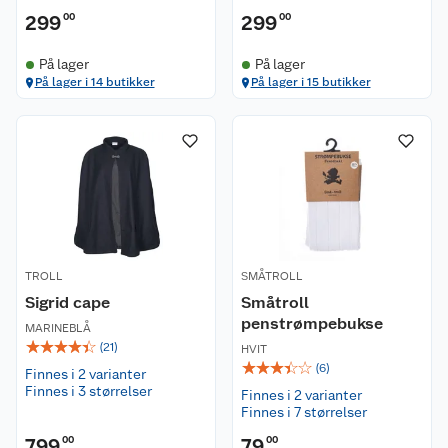
299
00
299
00
På lager
På lager
På lager i 14 butikker
På lager i 15 butikker
TROLL
SMÅTROLL
Sigrid cape
Småtroll
penstrømpebukse
MARINEBLÅ
☆
☆
☆
☆
☆
(
21
)
HVIT
☆
☆
☆
☆
☆
(
6
)
Finnes i 2 varianter
Finnes i 3 størrelser
Finnes i 2 varianter
Finnes i 7 størrelser
799
00
79
00