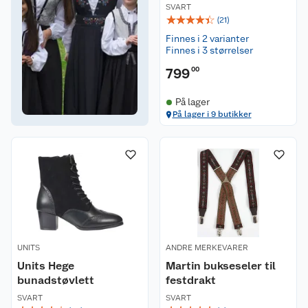
SVART
☆
☆
☆
☆
☆
(
21
)
Finnes i 2 varianter
Finnes i 3 størrelser
799
00
På lager
På lager i 9 butikker
UNITS
ANDRE MERKEVARER
Units Hege
Martin bukseseler til
bunadstøvlett
festdrakt
SVART
SVART