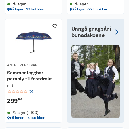
På lager
På lager
På lager i 27 butikker
På lager i 22 butikker
Unngå gnagsår i
bunadskoene
ANDRE MERKEVARER
Sammenleggbar
paraply til festdrakt
BLÅ
☆
☆
☆
☆
☆
(
0
)
299
00
På lager (+100)
På lager i 15 butikker