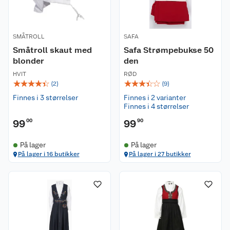
SMÅTROLL
SAFA
Småtroll skaut med
Safa Strømpebukse 50
blonder
den
HVIT
RØD
☆
☆
☆
☆
☆
☆
☆
☆
☆
☆
(
2
)
(
9
)
Finnes i 3 størrelser
Finnes i 2 varianter
Finnes i 4 størrelser
99
00
99
90
På lager
På lager
På lager i 16 butikker
På lager i 27 butikker
Kundeservice
Om oss
Kontakt oss
Nyheter
Angre- og returrett