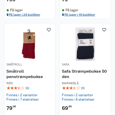
På lager
På lager
På lager i 24 butikker
På lager i 19 butikker
SMÅTROLL
SAFA
Småtroll
Safa Strømpebukse 50
penstrømpebukse
den
RØD
MARINEBLÅ
☆
☆
☆
☆
☆
☆
☆
☆
☆
☆
(
6
)
(
9
)
Finnes i 2 varianter
Finnes i 2 varianter
Finnes i 7 størrelser
Finnes i 4 størrelser
79
00
69
90