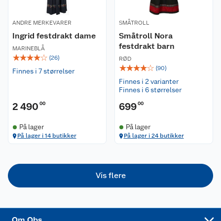
Våre butikker
ANDRE MERKEVARER
Reklamasjon og garanti
SMÅTROLL
Ingrid festdrakt dame
Småtroll Nora
festdrakt barn
Våre merkevarer
Ofte stilte spørsmål
MARINEBLÅ
☆
☆
☆
☆
☆
(
26
)
RØD
☆
☆
☆
☆
☆
(
90
)
Coop kjeder
Betalingsalternativer
Finnes i 7 størrelser
Finnes i 2 varianter
Finnes i 6 størrelser
Ledige stillinger
Leveringsalternativer
Åpent kjøp
2 490
00
699
00
Bærekraft
Pakkesporing
Coop medlem
På lager
På lager
På lager i 14 butikker
På lager i 24 butikker
Sikkerhetsdatablad
Sikkerhetsdatablad
Retur av el-avfall
Trampoline
Samvirkelag
Kjøpsvilkår
Klikk og hent
Festdrakter til hele familien
Hagemøbler og utemøbler
Vis flere
Virksomheten
Personvern
Matvaregaranti
Alt til grillsesongen
Sykler og sykkelutstyr
Sponsorvirksomhet
Cookies
Coop Mastercard
Velg riktig barnesykkel
LEGO
Om Obs