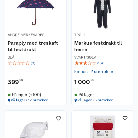
ANDRE MERKEVARER
TROLL
Paraply med treskaft
Markus festdrakt til
til festdrakt
herre
BLÅ
SVART/SØLV
☆
☆
☆
☆
☆
☆
☆
☆
☆
☆
(
0
)
(
16
)
Finnes i 2 størrelser
399
00
1 000
00
På lager (+100)
På lager
På lager i 12 butikker
På lager i 5 butikker