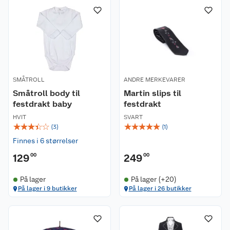
SMÅTROLL
ANDRE MERKEVARER
Småtroll body til
Martin slips til
festdrakt baby
festdrakt
HVIT
SVART
☆
☆
☆
☆
☆
☆
☆
☆
☆
☆
(
3
)
(
1
)
Finnes i 6 størrelser
129
00
249
00
På lager
På lager (+20)
På lager i 9 butikker
På lager i 26 butikker