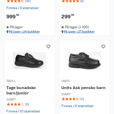
☆
☆
☆
☆
☆
☆
☆
☆
☆
☆
(
42
)
(
5
)
Finnes i 6 størrelser
999
00
299
00
På lager
På lager (+100)
På lager i 24 butikker
På lager i 27 butikker
TROLL
UNITS
Tage bunadsko
Units Ask pensko barn
barn/junior
SVART
☆
☆
☆
☆
☆
(
2
)
SVART
☆
☆
☆
☆
☆
(
5
)
Finnes i 6 størrelser
Finnes i 10 størrelser