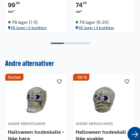
99
50
74
50
00
00
199
149
På lager (1-5)
På lager (6-20)
På lager i 2 butikker
På lager i 4 butikker
Kundeservice
Andre alternativer
Om oss
Kontakt oss
Outlet
-50 %
Nyheter
Angre- og returrett
Våre butikker
Reklamasjon og garanti
Våre merkevarer
Ofte stilte spørsmål
ANDRE MERKEVARER
ANDRE MERKEVARER
Halloween hodeskalle -
Halloween hodeskall -
Coop kjeder
Betalingsalternativer
Ikke høre
Ikke snakke