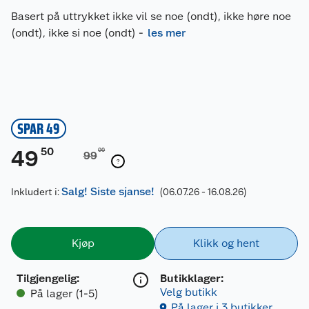
Basert på uttrykket ikke vil se noe (ondt), ikke høre noe
(ondt), ikke si noe (ondt)
-
les mer
SPAR 49
50
49
00
99
Salg! Siste sjanse!
Inkludert i:
(06.07.26 - 16.08.26)
Kjøp
Klikk og hent
Tilgjengelig
:
Butikklager:
Velg butikk
På lager (1-5)
På lager i 3 butikker