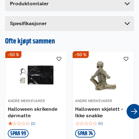
Produktomtaler
Lengde
12 cm
Bredde
9 cm
Spesifikasjoner
Ofte kjøpt sammen
-50 %
-50 %
ANDRE MERKEVARER
ANDRE MERKEVARER
Halloween skrikende
Halloween skjelett -
dørmatte
Ikke snakke
☆
☆
☆
☆
☆
☆
☆
☆
☆
☆
(
2
)
(
0
)
SPAR 99
SPAR 74