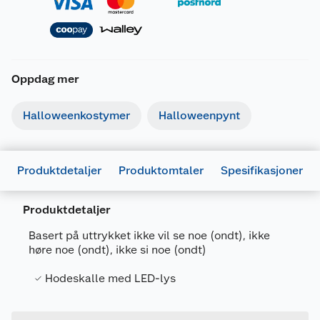
Oppdag mer
Halloweenkostymer
Halloweenpynt
Produktdetaljer
Produktomtaler
Spesifikasjoner
Generelt
Artikkelnummer
7071189300185
Produktdetaljer
Leverandørens
COOP-HW22-
Basert på uttrykket ikke vil se noe (ondt), ikke
artikkelnummer
117
høre noe (ondt), ikke si noe (ondt)
Forpakningsmål
Hodeskalle med LED-lys
Bruttovekt
0.13 kg
Høyde
10 cm