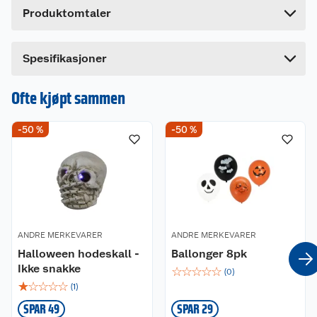
Produktomtaler
Lengde
12.2 cm
Bredde
8.6 cm
Dette produktet har ikke fått noen omtale ennå.
Spesifikasjoner
Hvis du kjøper produktet får du invitasjon til å gi
en omtale.
Ofte kjøpt sammen
-50 %
-50 %
ANDRE MERKEVARER
ANDRE MERKEVARER
Halloween hodeskall -
Ballonger 8pk
Ikke snakke
☆
☆
☆
☆
☆
(
0
)
☆
☆
☆
☆
☆
(
1
)
SPAR 49
SPAR 29