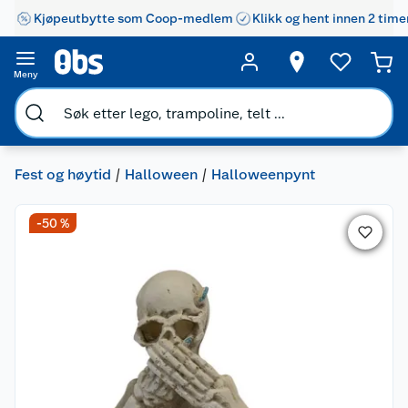
Kjøpeutbytte som Coop-medlem
Klikk og hent innen 2 time
Meny
Fest og høytid
Halloween
Halloweenpynt
-50 %