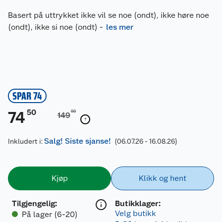
Basert på uttrykket ikke vil se noe (ondt), ikke høre noe
(ondt), ikke si noe (ondt)
-
les mer
SPAR 74
50
74
00
149
Salg! Siste sjanse!
Inkludert i:
(06.07.26 - 16.08.26)
Kjøp
Klikk og hent
Tilgjengelig
:
Butikklager:
Velg butikk
På lager (6-20)