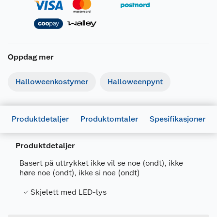
Oppdag mer
Halloweenkostymer
Halloweenpynt
Produktdetaljer
Produktomtaler
Spesifikasjoner
Generelt
Artikkelnummer
7071189311297
Produktdetaljer
Leverandørens
COOP-HW22-
Basert på uttrykket ikke vil se noe (ondt), ikke
artikkelnummer
119
høre noe (ondt), ikke si noe (ondt)
Forpakningsmål
Skjelett med LED-lys
Bruttovekt
0.12 kg
Høyde
12.6 cm