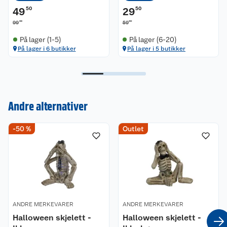
49
50
29
50
00
00
99
59
På lager (1-5)
På lager (6-20)
På lager i 6 butikker
På lager i 5 butikker
Kundeservice
Andre alternativer
Om oss
Kontakt oss
-50 %
Outlet
Nyheter
Angre- og returrett
Våre butikker
Reklamasjon og garanti
Våre merkevarer
Ofte stilte spørsmål
ANDRE MERKEVARER
ANDRE MERKEVARER
Halloween skjelett -
Halloween skjelett -
Coop kjeder
Betalingsalternativer