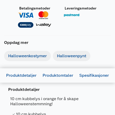
Betalingsmetoder
Leveringsmetoder
Oppdag mer
Halloweenkostymer
Halloweenpynt
Produktdetaljer
Produktomtaler
Spesifikasjoner
Generelt
Produktdetaljer
Artikkelnummer
5701141473900
10 cm kubbelys i orange for å skape
Leverandørens artikkelnummer
18893001
Halloweenstemmning!
Forpakningsmål
10 cm kubbelys