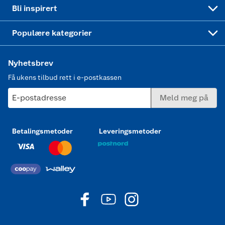
Mer inspirasjon
Symaskin
Bli inspirert
Joggesko dame
Populære kategorier
Nyhetsbrev
Få ukens tilbud rett i e-postkassen
E-postadresse
Meld meg på
Betalingsmetoder
Leveringsmetoder