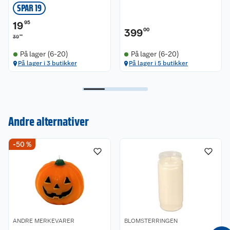
SPAR 19
19
95
399
00
90
39
På lager (6-20)
På lager (6-20)
På lager i 3 butikker
På lager i 5 butikker
Kundeservice
Andre alternativer
Om oss
Kontakt oss
-50 %
Nyheter
Angre- og returrett
Våre butikker
Reklamasjon og garanti
Våre merkevarer
Ofte stilte spørsmål
ANDRE MERKEVARER
BLOMSTERRINGEN