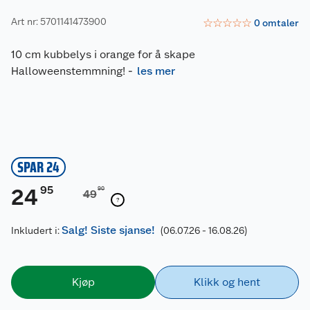
Art nr: 5701141473900
☆
☆
☆
☆
☆
0
omtaler
10 cm kubbelys i orange for å skape
Halloweenstemmning!
-
les mer
SPAR 24
95
24
90
49
Salg! Siste sjanse!
Inkludert i:
(06.07.26 - 16.08.26)
Kjøp
Klikk og hent