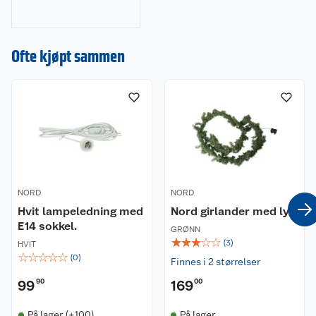
julepynt og
julegaver til
dekorasjoner, lys og
Ofte kjøpt sammen
juletrær. Gjør
julehandelen enkel
og stressfri hos oss!
NORD
NORD
Hvit lampeledning med
Nord girlander med lys
E14 sokkel.
GRØNN
☆
☆
☆
☆
☆
(
3
)
HVIT
☆
☆
☆
☆
☆
(
0
)
Finnes i 2 størrelser
99
90
169
00
På lager (+100)
På lager