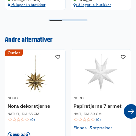
På lager i 8 butikker
På lager i 9 butikker
Andre alternativer
Kundeservice
Outlet
Om oss
Kontakt oss
Nyheter
Angre- og returrett
Våre butikker
Reklamasjon og garanti
NORD
NORD
Våre merkevarer
Ofte stilte spørsmål
Nora dekorstjerne
Papirstjerne 7 armet
Coop kjeder
Betalingsalternativer
NATUR
,
DIA 65 CM
HVIT
,
DIA 50 CM
☆
☆
☆
☆
☆
☆
☆
☆
☆
☆
(
0
)
(
0
)
Finnes i 3 størrelser
Ledige stillinger
Leveringsalternativer
Åpent kjøp
SPAR 249