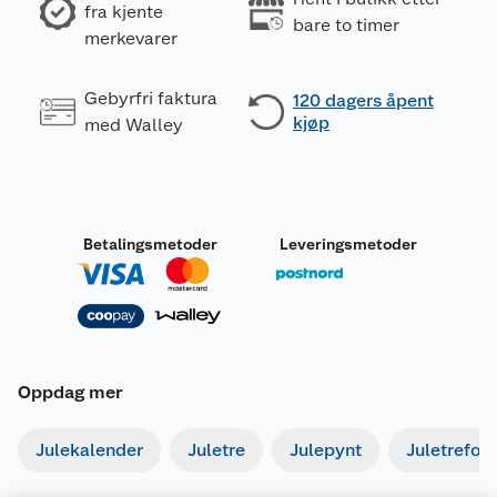
fra kjente
bare to timer
merkevarer
Gebyrfri faktura
120 dagers åpent
kjøp
med Walley
Betalingsmetoder
Leveringsmetoder
Oppdag mer
Julekalender
Juletre
Julepynt
Juletrefot