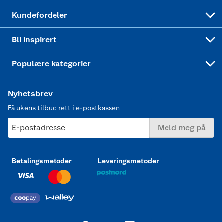
Min kake
Ukas 4 middagstilbud
Klær
Kundefordeler
Mer inspirasjon
Symaskin
Bli inspirert
Joggesko dame
Populære kategorier
Nyhetsbrev
Få ukens tilbud rett i e-postkassen
E-postadresse
Meld meg på
Betalingsmetoder
Leveringsmetoder