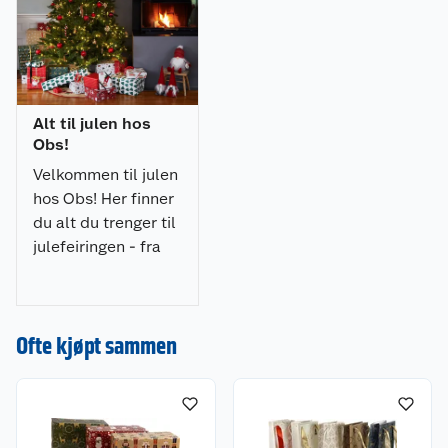
Alt til julen hos
Obs!
Velkommen til julen
hos Obs! Her finner
du alt du trenger til
julefeiringen - fra
julepynt og
julegaver til
dekorasjoner, lys og
Ofte kjøpt sammen
juletrær. Gjør
julehandelen enkel
og stressfri hos oss!