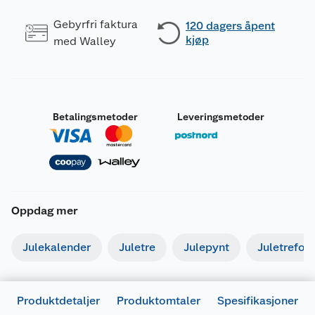
Gebyrfri faktura
120 dagers åpent
kjøp
med Walley
Betalingsmetoder
Leveringsmetoder
Oppdag mer
Julekalender
Juletre
Julepynt
Juletrefot
Produktdetaljer
Produktomtaler
Spesifikasjoner
Generelt