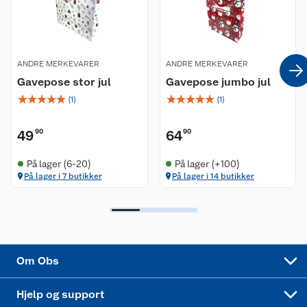
Våre merkevarer
Ofte stilte spørsmål
Coop kjeder
Betalingsalternativer
ANDRE MERKEVARER
ANDRE MERKEVARER
Gavepose stor jul
Gavepose jumbo jul
Ledige stillinger
Leveringsalternativer
Åpent kjøp
☆
☆
☆
☆
☆
☆
☆
☆
☆
☆
(
1
)
(
1
)
Bærekraft
Pakkesporing
Coop medlem
49
90
64
90
Sikkerhetsdatablad
Sikkerhetsdatablad
Retur av el-avfall
Trampoline
På lager (6-20)
På lager (+100)
På lager i 7 butikker
På lager i 14 butikker
Samvirkelag
Kjøpsvilkår
Klikk og hent
Festdrakter til hele familien
Hagemøbler og utemøbler
Virksomheten
Personvern
Matvaregaranti
Alt til grillsesongen
Sykler og sykkelutstyr
Sponsorvirksomhet
Cookies
Coop Mastercard
Velg riktig barnesykkel
LEGO
Om Obs
Leveringstid
Coop bedriftskort
Oppskrifter
Høytrykkspyler
Hjelp og support