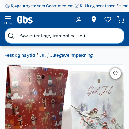
Kjøpeutbytte som Coop-medlem
Klikk og hent innen 2 time
Meny
Fest og høytid
Jul
Julegaveinnpakning