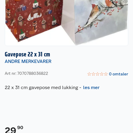
Gavepose 22 x 31 cm
ANDRE MERKEVARER
Art nr: 7070788036822
☆
☆
☆
☆
☆
0
omtaler
22 x 31 cm gavepose med lukking
-
les mer
90
29