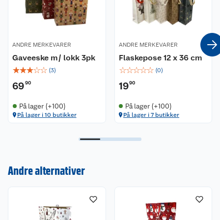
ANDRE MERKEVARER
ANDRE MERKEVARER
Gaveeske m/ lokk 3pk
Flaskepose 12 x 36 cm
☆
☆
☆
☆
☆
☆
☆
☆
☆
☆
(
3
)
(
0
)
69
90
19
90
På lager (+100)
På lager (+100)
På lager i 10 butikker
På lager i 7 butikker
Kundeservice
Om oss
Kontakt oss
Andre alternativer
Nyheter
Angre- og returrett
Våre butikker
Reklamasjon og garanti