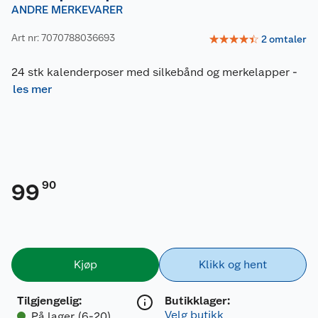
ANDRE MERKEVARER
Art nr: 7070788036693
☆
☆
☆
☆
☆
2
omtaler
24 stk kalenderposer med silkebånd og merkelapper
-
les mer
90
99
Kjøp
Klikk og hent
Tilgjengelig
:
Butikklager:
Velg butikk
På lager (6-20)