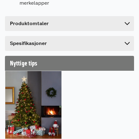
merkelapper
Bruttovekt
0.218 kg
Høyde
22 cm
Produktomtaler
Lengde
3 cm
Bredde
14 cm
Spesifikasjoner
Nyttige tips