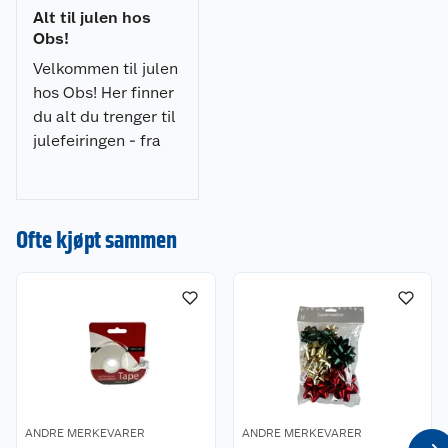
Alt til julen hos
Obs!
Velkommen til julen
hos Obs! Her finner
du alt du trenger til
julefeiringen - fra
julepynt og
julegaver til
Kundeservice
dekorasjoner, lys og
Ofte kjøpt sammen
juletrær. Gjør
Om oss
Kontakt oss
julehandelen enkel
og stressfri hos oss!
Nyheter
Angre- og returrett
Våre butikker
Reklamasjon og garanti
Våre merkevarer
Ofte stilte spørsmål
ANDRE MERKEVARER
ANDRE MERKEVARER
Coop kjeder
Betalingsalternativer