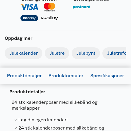
Oppdag mer
Julekalender
Juletre
Julepynt
Juletrefot
Produktdetaljer
Produktomtaler
Spesifikasjoner
Produktdetaljer
Generelt
24 stk kalenderposer med silkebånd og
Artikkelnummer
7070788036693
merkelapper
Leverandørens artikkelnummer
8036693
Lag din egen kalender!
24 stk kalenderposer med silkebånd og
Forpakningsmål