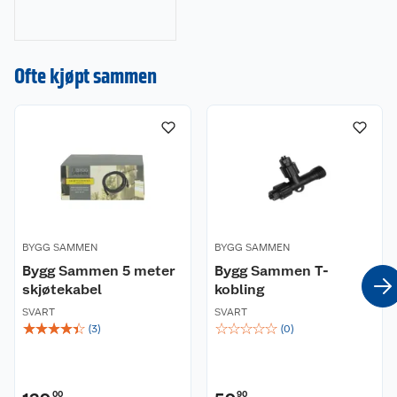
julepynt og
julegaver til
dekorasjoner, lys og
Ofte kjøpt sammen
juletrær. Gjør
julehandelen enkel
og stressfri hos oss!
BYGG SAMMEN
BYGG SAMMEN
Bygg Sammen 5 meter
Bygg Sammen T-
skjøtekabel
kobling
SVART
SVART
☆
☆
☆
☆
☆
☆
☆
☆
☆
☆
(
3
)
(
0
)
00
90