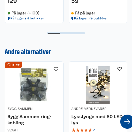
129
59
På lager (+100)
Få på lager
På lager i 4 butikker
På lager i 9 butikker
Andre alternativer
Kundeservice
Outlet
Om oss
Kontakt oss
Nyheter
Angre- og returrett
Våre butikker
Reklamasjon og garanti
BYGG SAMMEN
ANDRE MERKEVARER
Våre merkevarer
Ofte stilte spørsmål
Bygg Sammen ring-
Lysslynge med 80 LED-
kobling
lys
Coop kjeder
Betalingsalternativer
☆
☆
☆
☆
☆
SVART
(
1
)