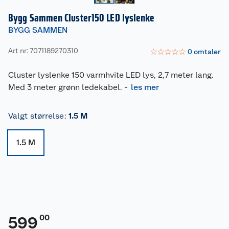
Bygg Sammen Cluster150 LED lyslenke
BYGG SAMMEN
Art nr: 7071189270310
☆
☆
☆
☆
☆
0
omtaler
Cluster lyslenke 150 varmhvite LED lys, 2,7 meter lang.
Med 3 meter grønn ledekabel.
-
les mer
Valgt størrelse
:
1.5 M
1.5 M
00
599