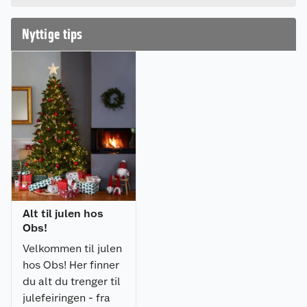
lysslynger, opptil 2400 lyspærer totalt, og ved
kjøp av et Smart Light Kit kan du styre lysene
direkte fra en app på smarttelefonen.
Nyttige tips
Alle komponenter selges separat, slik at du kan
bygge løsningen som passer akkurat ditt behov.
Alt til julen hos
Obs!
Velkommen til julen
hos Obs! Her finner
du alt du trenger til
julefeiringen - fra