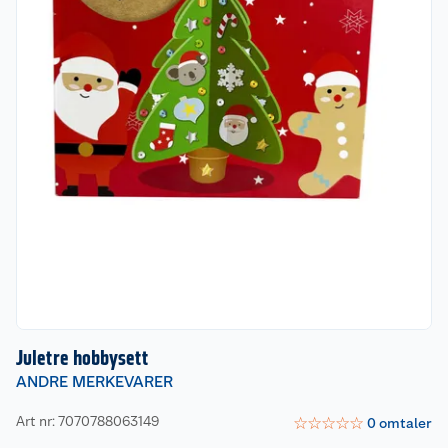
Juletre hobbysett
ANDRE MERKEVARER
Art nr: 7070788063149
☆
☆
☆
☆
☆
0
omtaler