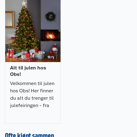
Alt til julen hos
Obs!
Velkommen til julen
hos Obs! Her finner
du alt du trenger til
julefeiringen - fra
julepynt og
julegaver til
dekorasjoner, lys og
Ofte kjøpt sammen
juletrær. Gjør