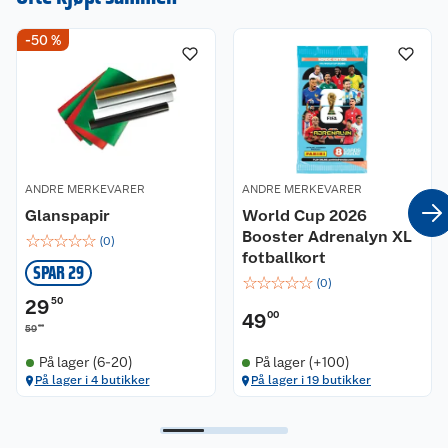
julehandelen enkel
og stressfri hos oss!
-50 %
ANDRE MERKEVARER
ANDRE MERKEVARER
Glanspapir
World Cup 2026
Booster Adrenalyn XL
☆
☆
☆
☆
☆
(
0
)
fotballkort
SPAR 29
☆
☆
☆
☆
☆
(
0
)
29
50
49
00
00
59
På lager (6-20)
På lager (+100)
På lager i 4 butikker
På lager i 19 butikker