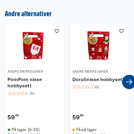
Kundeservice
Andre alternativer
Om oss
Kontakt oss
Nyheter
Angre- og returrett
Våre butikker
Reklamasjon og garanti
Våre merkevarer
Ofte stilte spørsmål
ANDRE MERKEVARER
ANDRE MERKEVARER
PomPom nisse
Dorullnisse hobbysett
Coop kjeder
Betalingsalternativer
hobbysett
☆
☆
☆
☆
☆
(
0
)
☆
☆
☆
☆
☆
(
0
)
Ledige stillinger
Leveringsalternativer
Åpent kjøp
Bærekraft
Pakkesporing
Coop medlem
59
90
59
90
Sikkerhetsdatablad
Sikkerhetsdatablad
Retur av el-avfall
Trampoline
På lager (6-20)
Få på lager