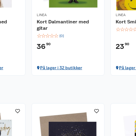
LINEA
LINEA
med
Kort Dalmantiner med
Kort Smi
gitar
☆
☆
☆
☆
☆
☆
☆
☆
☆
(
0
)
90
90
36
23
er
På lager i 32 butikker
På lager