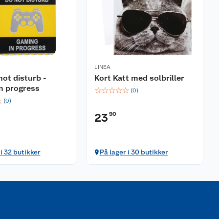
LINEA
not disturb -
Kort Katt med solbriller
n progress
☆
☆
☆
☆
☆
(
0
)
☆
(
0
)
90
23
 i 32 butikker
På lager i 30 butikker