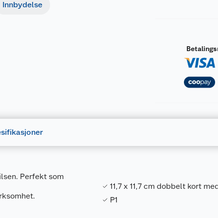
Innbydelse
Betaling
sifikasjoner
ilsen. Perfekt som
11,7 x 11,7 cm dobbelt kort me
erksomhet.
P1
Forpakningsmål