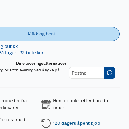
Klikk og hent
lg butikk
På lager i 32 butikker
Dine leveringsalternativer
og pris for levering ved å søke på
r
produkter fra
Hent i butikk etter bare to
erkevarer
timer
 faktura med
120 dagers åpent kjøp