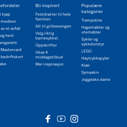
efordeler
Bli inspirert
Populære
kategorier
 kjøp
Festdrakter til hele
familien
Trampoline
 medlem
Alt til grillsesongen
Hagemøbler og
av el-avfall
utemøbler
Velg riktig
 og hent
barnesykkel
Sykler og
regaranti
sykkelutstyr
Oppskrifter
 Mastercard
LEGO
Ukas 4
bedriftskort
middagstilbud
Høytrykkspyler
ake
Mer inspirasjon
Klær
Symaskin
Joggesko dame