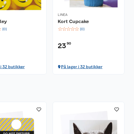
LINEA
ley
Kort Cupcake
☆
☆
☆
☆
☆
☆
(
0
)
(
0
)
90
23
 i 32 butikker
På lager i 32 butikker