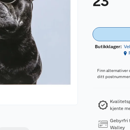
23
Butikklager:
Ve
Finn alternativer 
ditt postnumme
Kvalitets
kjente m
Gebyrfri
Walley