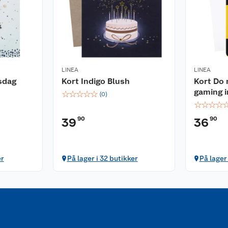
LINEA
LINEA
rsdag
Kort Indigo Blush
Kort Do 
gaming i
☆
☆
☆
☆
☆
(
0
)
☆
☆
☆
☆
90
90
39
36
er
På lager i 32 butikker
På lager