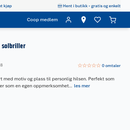
t kjøp
Hent i butikk - gratis og enkelt
Coop medlem
solbriller
☆
☆
☆
☆
☆
08
0
omtaler
t med motiv og plass til personlig hilsen. Perfekt som
 eller som en egen oppmerksomhet
...
les mer