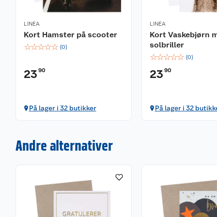
LINEA
LINEA
Kort Hamster på scooter
Kort Vaskebjørn 
solbriller
☆
☆
☆
☆
☆
(
0
)
☆
☆
☆
☆
☆
(
0
)
90
90
23
23
På lager i 32 butikker
På lager i 32 butikk
Andre alternativer