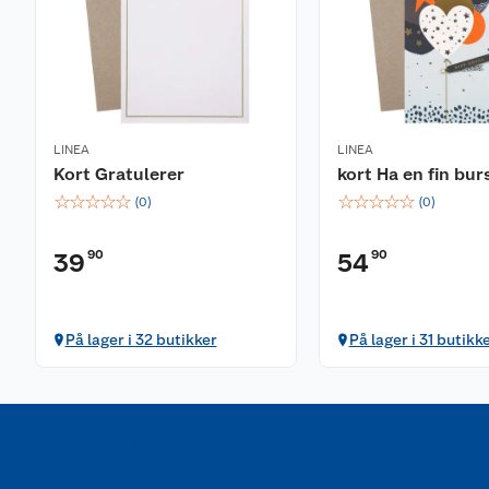
LINEA
LINEA
Kort Gratulerer
kort Ha en fin bu
☆
☆
☆
☆
☆
☆
☆
☆
☆
☆
(
0
)
(
0
)
90
90
39
54
På lager i 32 butikker
På lager i 31 butikk