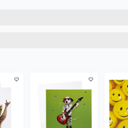
7071862031108
Bruttovekt
15012
Høyde
Lengde
u kjøper produktet får du invitasjon til å gi en omtale.
Bredde