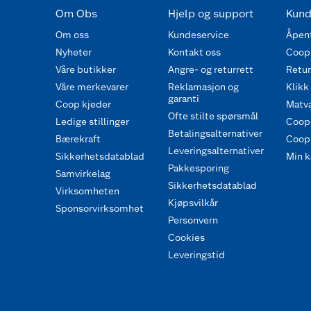
Om Obs
Hjelp og support
Kund
Om oss
Kundeservice
Åpent
Nyheter
Kontakt oss
Coop
Våre butikker
Angre- og returrett
Retur 
Våre merkevarer
Reklamasjon og
Klikk
garanti
Coop kjeder
Matva
Ofte stilte spørsmål
Ledige stillinger
Coop
Betalingsalternativer
Bærekraft
Coop 
Leveringsalternativer
Sikkerhetsdatablad
Min k
Pakkesporing
Samvirkelag
Sikkerhetsdatablad
Virksomheten
Kjøpsvilkår
Sponsorvirksomhet
Personvern
Cookies
Leveringstid