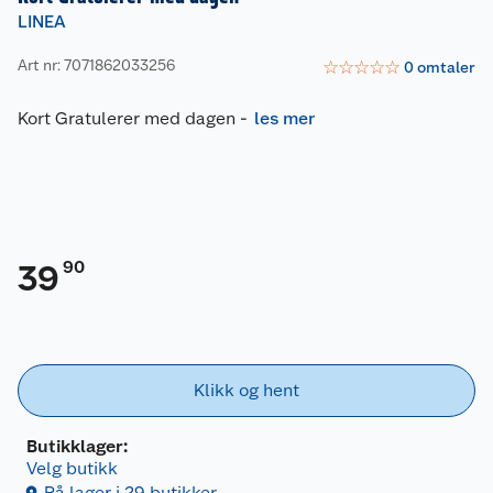
LINEA
Art nr: 7071862033256
☆
☆
☆
☆
☆
0
omtaler
Kort Gratulerer med dagen
-
les mer
90
39
Klikk og hent
Butikklager:
Velg butikk
På lager i 29 butikker