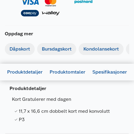
Oppdag mer
Dåpskort
Bursdagskort
Kondolansekort
I
Produktdetaljer
Produktomtaler
Spesifikasjoner
Generelt
Produktdetaljer
Artikkelnummer
7071862033256
Kort Gratulerer med dagen
Leverandørens artikkelnummer
15227
11,7 x 16,6 cm dobbelt kort med konvolutt
Forpakningsmål
P3
Bruttovekt
0.014 kg