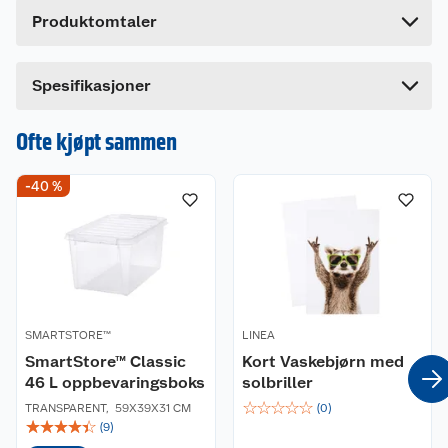
Høyde
17 cm
Produktomtaler
Lengde
0.2 cm
Bredde
12 cm
Dette produktet har ikke fått noen omtale ennå.
Spesifikasjoner
Hvis du kjøper produktet får du invitasjon til å gi
en omtale.
Ofte kjøpt sammen
-40 %
SMARTSTORE™
LINEA
SmartStore™ Classic
Kort Vaskebjørn med
46 L oppbevaringsboks
solbriller
☆
☆
☆
☆
☆
TRANSPARENT
,
59X39X31 CM
(
0
)
☆
☆
☆
☆
☆
(
9
)