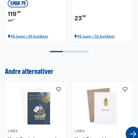
SPAR 79
119
40
23
90
00
199
På lager i 29 butikker
På lager i 32 butikker
Kundeservice
Om oss
Kontakt oss
Andre alternativer
Nyheter
Angre- og returrett
Våre butikker
Reklamasjon og garanti
Våre merkevarer
Ofte stilte spørsmål
Coop kjeder
Betalingsalternativer
LINEA
LINEA