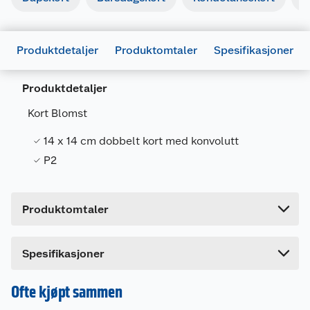
Produktdetaljer
Produktomtaler
Spesifikasjoner
Generelt
Produktdetaljer
Artikkelnummer
7071862031283
Kort Blomst
Leverandørens artikkelnummer
15030
14 x 14 cm dobbelt kort med konvolutt
Forpakningsmål
P2
Bruttovekt
0.017 kg
Høyde
0.2 cm
Produktomtaler
Lengde
14.6 cm
Bredde
14.6 cm
Dette produktet har ikke fått noen omtale ennå.
Spesifikasjoner
Hvis du kjøper produktet får du invitasjon til å gi
en omtale.
Ofte kjøpt sammen