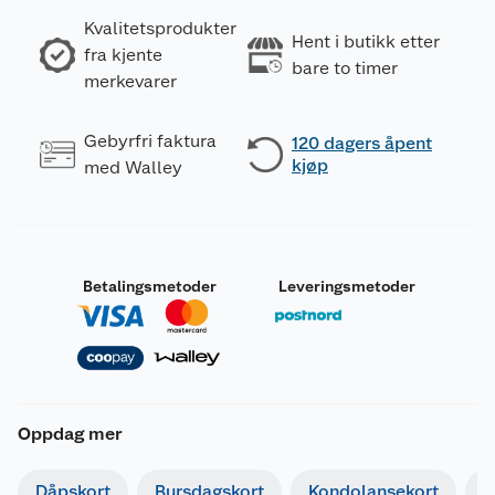
Kvalitetsprodukter
Hent i butikk etter
fra kjente
bare to timer
merkevarer
Gebyrfri faktura
120 dagers åpent
kjøp
med Walley
Betalingsmetoder
Leveringsmetoder
Oppdag mer
Dåpskort
Bursdagskort
Kondolansekort
I