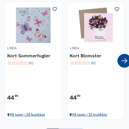
LINEA
LINEA
Kort Sommerfugler
Kort Blomster
☆
☆
☆
☆
☆
☆
☆
☆
☆
☆
(
0
)
(
0
)
44
90
44
90
På lager i 28 butikker
På lager i 32 butikker
Kundeservice