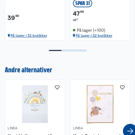
SPAR 31
47
94
39
90
90
79
På lager (+100)
På lager i 32 butikker
På lager i 32 butikker
Kundeservice
Om oss
Kontakt oss
Andre alternativer
Nyheter
Angre- og returrett
Våre butikker
Reklamasjon og garanti
Våre merkevarer
Ofte stilte spørsmål
Coop kjeder
Betalingsalternativer
LINEA
LINEA