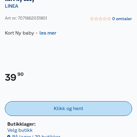
LINEA
Art nr: 7071862031801
☆
☆
☆
☆
☆
0
omtaler
Kort Ny baby
-
les mer
90
39
Klikk og hent
Butikklager:
Velg butikk
På lager i 29 butikker