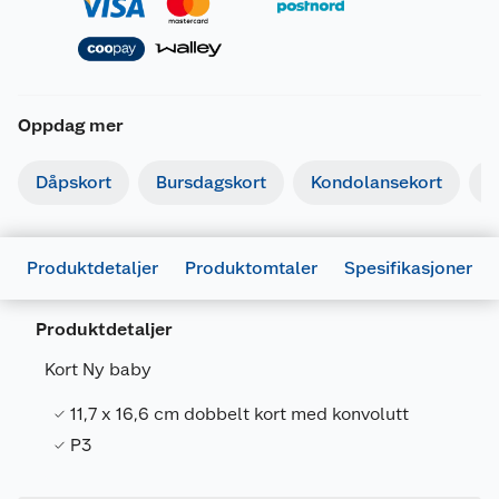
Oppdag mer
Dåpskort
Bursdagskort
Kondolansekort
I
Produktdetaljer
Produktomtaler
Spesifikasjoner
Generelt
Produktdetaljer
Artikkelnummer
7071862031801
Kort Ny baby
Leverandørens artikkelnummer
15082
11,7 x 16,6 cm dobbelt kort med konvolutt
Forpakningsmål
P3
Bruttovekt
0.014 kg