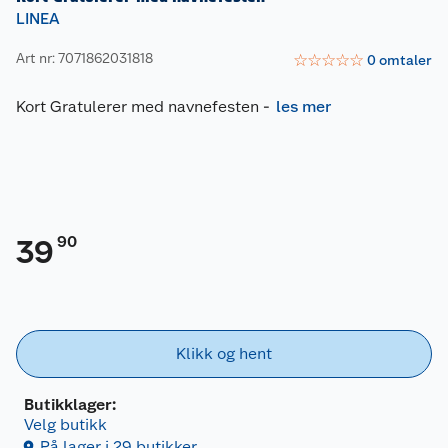
LINEA
Art nr: 7071862031818
☆
☆
☆
☆
☆
0
omtaler
Kort Gratulerer med navnefesten
-
les mer
90
39
Klikk og hent
Butikklager:
Velg butikk
På lager i 29 butikker