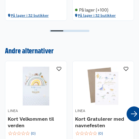
På lager (+100)
På lager i 32 butikker
På lager i 32 butikker
Kundeservice
Om oss
Kontakt oss
Andre alternativer
Nyheter
Angre- og returrett
Våre butikker
Reklamasjon og garanti
Våre merkevarer
Ofte stilte spørsmål
Coop kjeder
Betalingsalternativer
LINEA
LINEA
Kort Velkommen til
Kort Gratulerer med
Ledige stillinger
Leveringsalternativer
Åpent kjøp
verden
navnefesten
☆
☆
☆
☆
☆
☆
☆
☆
☆
☆
(
0
)
(
0
)
Bærekraft
Pakkesporing
Coop medlem