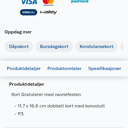
Oppdag mer
Dåpskort
Bursdagskort
Kondolansekort
I
Produktdetaljer
Produktomtaler
Spesifikasjoner
Generelt
Produktdetaljer
Artikkelnummer
7071862031818
Kort Gratulerer med navnefesten
Leverandørens artikkelnummer
15083
11,7 x 16,6 cm dobbelt kort med konvolutt
Forpakningsmål
P3
Bruttovekt
0.014 kg
Høyde
17 cm