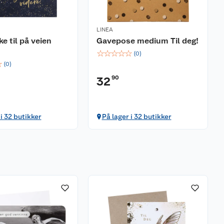
LINEA
e til på veien
Gavepose medium Til deg!
☆
☆
☆
☆
☆
(
0
)
☆
(
0
)
90
32
 i 32 butikker
På lager i 32 butikker