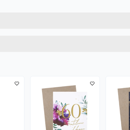
Forpakningsmål
7071862032785
Bruttovekt
15180
Høyde
Lengde
u kjøper produktet får du invitasjon til å gi en omtale.
Bredde