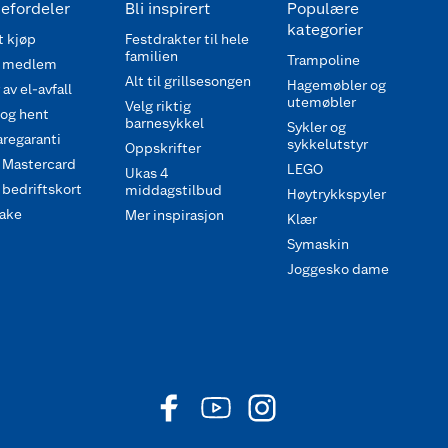
efordeler
Bli inspirert
Populære
kategorier
 kjøp
Festdrakter til hele
familien
Trampoline
 medlem
Alt til grillsesongen
Hagemøbler og
av el-avfall
utemøbler
Velg riktig
 og hent
barnesykkel
Sykler og
regaranti
sykkelutstyr
Oppskrifter
 Mastercard
LEGO
Ukas 4
bedriftskort
middagstilbud
Høytrykkspyler
ake
Mer inspirasjon
Klær
Symaskin
Joggesko dame