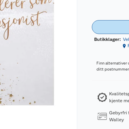
Butikklager:
Ve
Finn alternativer 
ditt postnumme
Kvalitets
kjente m
Gebyrfri
Walley