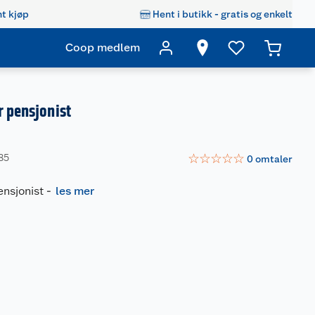
t kjøp
Hent i butikk - gratis og enkelt
Coop medlem
r pensjonist
☆
☆
☆
☆
☆
85
0
omtaler
ensjonist
-
les mer