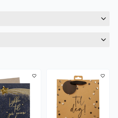
0.014 kg
17 cm
0.2 cm
12 cm