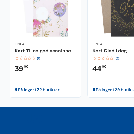
LINEA
LINEA
Kort Til en god venninne
Kort Glad i deg
☆
☆
☆
☆
☆
☆
☆
☆
☆
☆
(
0
)
(
0
)
90
90
39
44
På lager i 32 butikker
På lager i 29 butikk