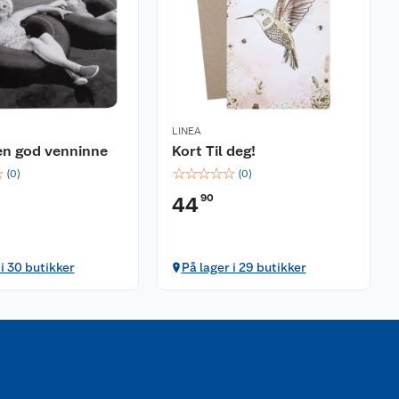
LINEA
 en god venninne
Kort Til deg!
☆
☆
☆
☆
☆
☆
(
0
)
(
0
)
90
44
 i 30 butikker
På lager i 29 butikker