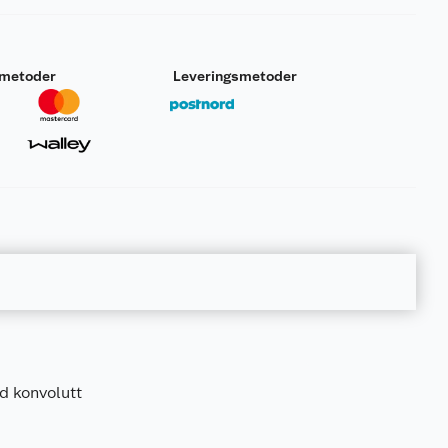
smetoder
Leveringsmetoder
ed konvolutt