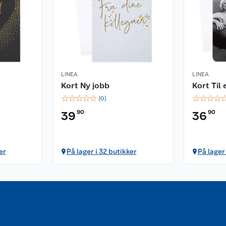
LINEA
LINEA
Kort Ny jobb
Kort Til
☆
☆
☆
☆
☆
☆
☆
☆
☆
(
0
)
90
90
39
36
er
På lager i 32 butikker
På lager