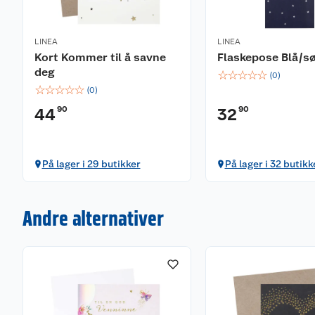
LINEA
LINEA
Kort Kommer til å savne
Flaskepose Blå/sø
deg
☆
☆
☆
☆
☆
(
0
)
☆
☆
☆
☆
☆
(
0
)
90
90
44
32
På lager i 29 butikker
På lager i 32 butikk
Andre alternativer