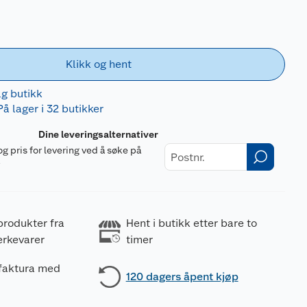
Klikk og hent
lg butikk
På lager i 32 butikker
Dine leveringsalternativer
og pris for levering ved å søke på
r
produkter fra
Hent i butikk etter bare to
erkevarer
timer
 faktura med
120 dagers åpent kjøp