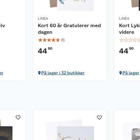
LINEA
LINEA
lv
Kort 60 år Gratulerer med
Kort Lykk
dagen
videre
☆
☆
☆
☆
☆
☆
☆
☆
☆
(
1
)
90
90
44
44
er
På lager i 32 butikker
På lager