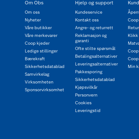
Om Obs
Hjelp og support
Kund
Om oss
Kundeservice
Åpent
Nyheter
Kontakt oss
Coop
Våre butikker
Angre- og returrett
Retur 
Våre merkevarer
Reklamasjon og
Klikk
garanti
Coop kjeder
Matva
Ofte stilte spørsmål
Ledige stillinger
Coop
Betalingsalternativer
Bærekraft
Coop 
Leveringsalternativer
Sikkerhetsdatablad
Min k
Pakkesporing
Samvirkelag
Sikkerhetsdatablad
Virksomheten
Kjøpsvilkår
Sponsorvirksomhet
Personvern
Cookies
Leveringstid