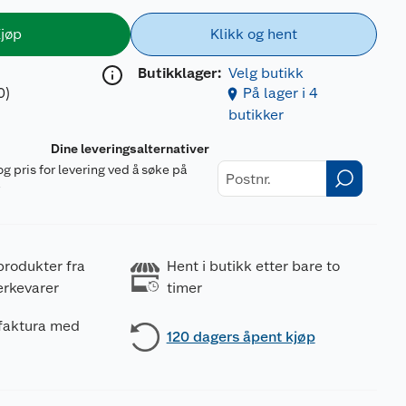
jøp
Klikk og hent
Butikklager:
Velg butikk
0)
På lager i 4
butikker
Dine leveringsalternativer
og pris for levering ved å søke på
r
produkter fra
Hent i butikk etter bare to
erkevarer
timer
 faktura med
120 dagers åpent kjøp