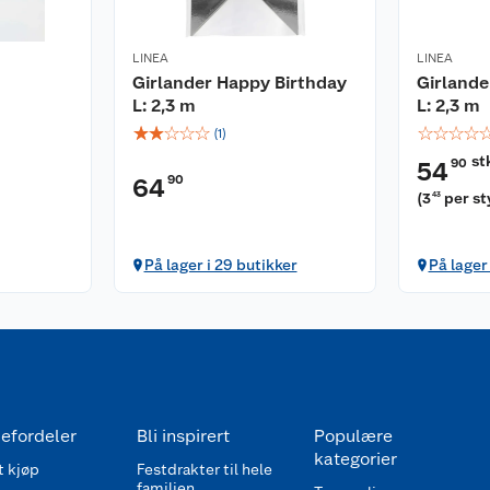
LINEA
LINEA
Girlander Happy Birthday
Girlande
L: 2,3 m
L: 2,3 m
☆
☆
☆
☆
☆
☆
☆
☆
☆
(
1
)
st
90
54
90
64
(
3
per s
43
På lager i 29 butikker
På lager
efordeler
Bli inspirert
Populære
kategorier
 kjøp
Festdrakter til hele
familien