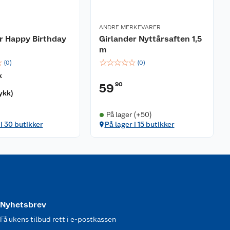
ANDRE MERKEVARER
r Happy Birthday
Girlander Nyttårsaften 1,5
m
☆
☆
☆
☆
☆
☆
(
0
)
(
0
)
k
90
59
tykk
)
På lager (+50)
 i 30 butikker
På lager i 15 butikker
Nyhetsbrev
Få ukens tilbud rett i e-postkassen