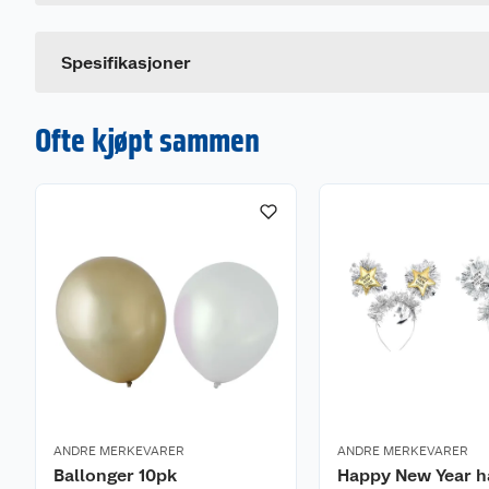
Dette produktet har ikke fått noen omtale ennå. Hvis d
Spesifikasjoner
Ofte kjøpt sammen
ANDRE MERKEVARER
ANDRE MERKEVARER
Ballonger 10pk
Happy New Year h