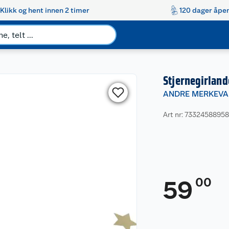
Klikk og hent innen 2 timer
120 dager åpen
Stjernegirlan
ANDRE MERKEVA
Art nr: 7332458895
00
59