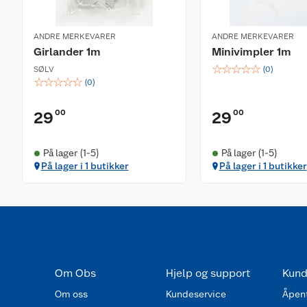
ANDRE MERKEVARER
ANDRE MERKEVARER
Girlander 1m
Minivimpler 1m
☆
☆
☆
☆
☆
SØLV
(
0
)
☆
☆
☆
☆
☆
(
0
)
00
00
29
29
På lager (1-5)
På lager (1-5)
På lager i 1 butikker
På lager i 1 butikker
Om Obs
Hjelp og support
Kund
Om oss
Kundeservice
Åpent