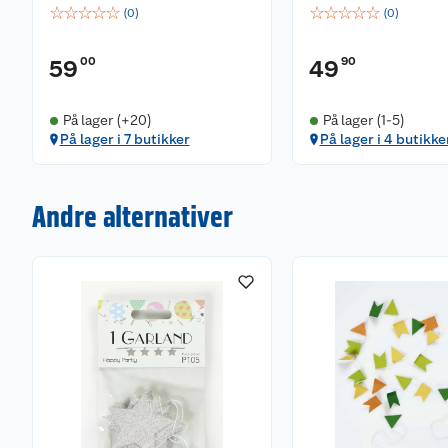
☆
☆
☆
☆
☆
☆
☆
☆
☆
☆
(
0
)
(
0
)
00
90
59
49
På lager (+20)
På lager (1-5)
På lager i 7 butikker
På lager i 4 butikke
Andre alternativer