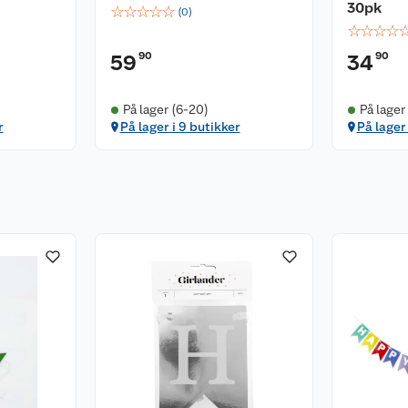
30pk
☆
☆
☆
☆
☆
(
0
)
☆
☆
☆
☆
90
90
59
34
På lager (6-20)
På lager
r
På lager i 9 butikker
På lager 