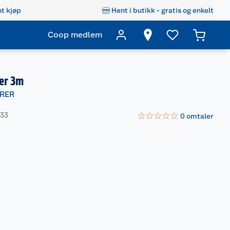
t kjøp
Hent i butikk - gratis og enkelt
Coop medlem
der 3m
RER
☆
☆
☆
☆
☆
833
0
omtaler