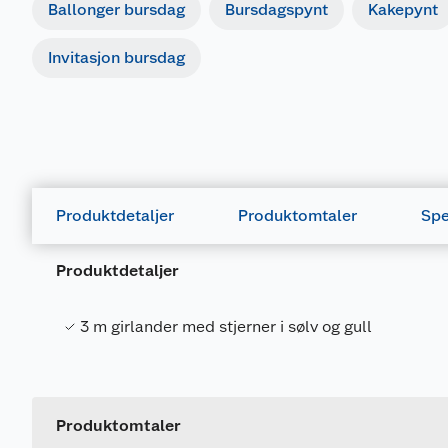
Ballonger bursdag
Bursdagspynt
Kakepynt
Invitasjon bursdag
Produktdetaljer
Produktomtaler
Spe
Produktdetaljer
3 m girlander med stjerner i sølv og gull
Generelt
Artikkelnummer
Leverandørens artikkelnummer
Produktomtaler