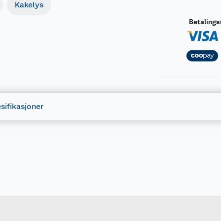
Kakelys
Betaling
sifikasjoner
Forpakningsmål
7332458895833
Bruttovekt
15704701
Høyde