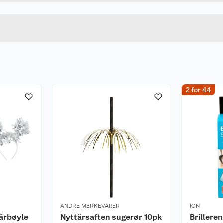
Lengde
u kjøper produktet får du invitasjon til å gi en omtale.
Bredde
2 for 44
ANDRE MERKEVARER
ION
årbøyle
Nyttårsaften sugerør 10pk
Brillere