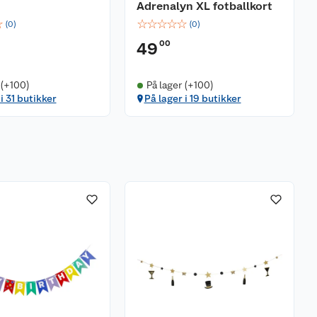
Adrenalyn XL fotballkort
☆
☆
☆
☆
☆
☆
(
0
)
(
0
)
00
49
 (+100)
På lager (+100)
i 31 butikker
På lager i 19 butikker