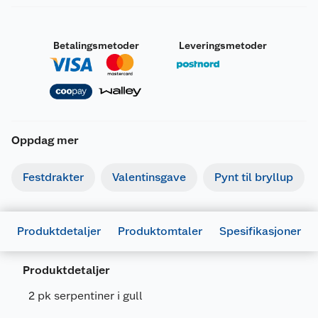
Betalingsmetoder
Leveringsmetoder
Oppdag mer
Festdrakter
Valentinsgave
Pynt til bryllup
Produktdetaljer
Produktomtaler
Spesifikasjoner
Generelt
Artikkelnummer
7393885101225
Produktdetaljer
Leverandørens artikkelnummer
16915301
2 pk serpentiner i gull
Forpakningsmål