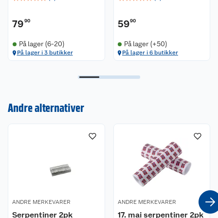
79
90
59
90
På lager (6-20)
På lager (+50)
På lager i 3 butikker
På lager i 6 butikker
Kundeservice
Om oss
Kontakt oss
Andre alternativer
Nyheter
Angre- og returrett
Våre butikker
Reklamasjon og garanti
Våre merkevarer
Ofte stilte spørsmål
Coop kjeder
Betalingsalternativer
ANDRE MERKEVARER
ANDRE MERKEVARER
Ledige stillinger
Leveringsalternativer
Åpent kjøp
Serpentiner 2pk
17. mai serpentiner 2pk