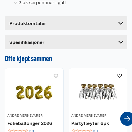
2 pk serpentiner i gull
Bruttovekt
0.07 kg
Høyde
12.7 cm
Produktomtaler
Lengde
3.2 cm
Bredde
6.4 cm
Dette produktet har ikke fått noen omtale ennå.
Spesifikasjoner
Hvis du kjøper produktet får du invitasjon til å gi
en omtale.
Ofte kjøpt sammen
ANDRE MERKEVARER
ANDRE MERKEVARER
Folieballonger 2026
Partyfløyter 6pk
☆
☆
☆
☆
☆
☆
☆
☆
☆
☆
(
0
)
(
0
)