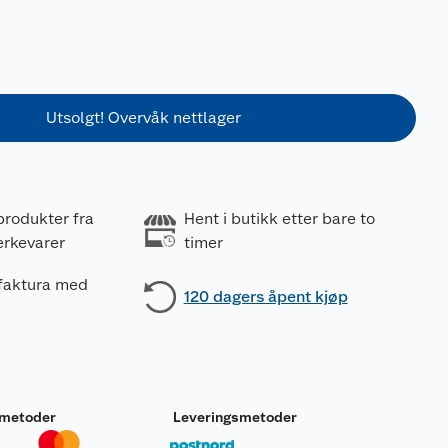
Utsolgt! Overvåk nettlager
produkter fra
Hent i butikk etter bare to
erkevarer
timer
 faktura med
120 dagers åpent kjøp
smetoder
Leveringsmetoder