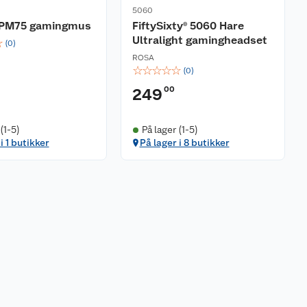
5060
 PM75 gamingmus
FiftySixty® 5060 Hare
Ultralight gamingheadset
☆
(
0
)
ROSA
☆
☆
☆
☆
☆
(
0
)
00
249
(1-5)
På lager (1-5)
i 1 butikker
På lager i 8 butikker