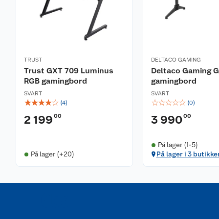
TRUST
DELTACO GAMING
Trust GXT 709 Luminus
Deltaco Gaming 
RGB gamingbord
gamingbord
SVART
SVART
☆
☆
☆
☆
☆
☆
☆
☆
☆
☆
(
4
)
(
0
)
00
00
2 199
3 990
På lager (1-5)
På lager (+20)
På lager i 3 butikke