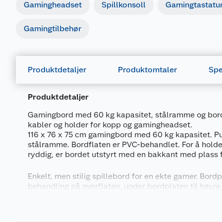
Gamingheadset
Spillkonsoll
Gamingtastatu
Gamingtilbehør
Produktdetaljer
Produktomtaler
Spe
Produktdetaljer
Gamingbord med 60 kg kapasitet, stålramme og bord
kabler og holder for kopp og gamingheadset.
116 x 76 x 75 cm gamingbord med 60 kg kapasitet. Pu
stålramme. Bordflaten er PVC-behandlet. For å holde
ryddig, er bordet utstyrt med en bakkant med plass f
Enkelt, men stilig spillebord for en ekte gamer. Bord
behandling på overflaten, under bordplaten til høyre
holder for headset. Den tynne bordplaten gjør monter
Generelt
mikrofon og skjermer enkel. De solide bordbena i met
og lar deg ha datamaskinen på bordet uten probleme
Artikkelnummer