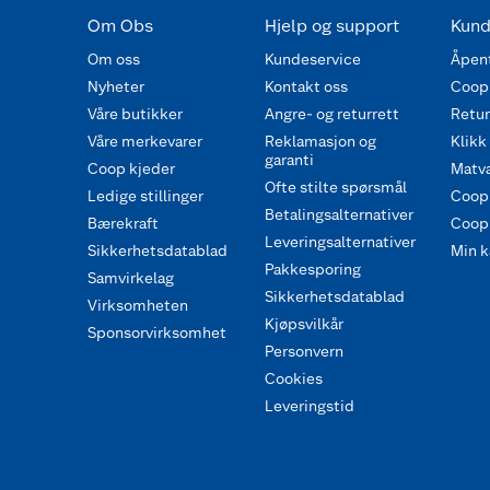
Om Obs
Hjelp og support
Kund
Om oss
Kundeservice
Åpent
Nyheter
Kontakt oss
Coop
Våre butikker
Angre- og returrett
Retur 
Våre merkevarer
Reklamasjon og
Klikk
garanti
Coop kjeder
Matva
Ofte stilte spørsmål
Ledige stillinger
Coop
Betalingsalternativer
Bærekraft
Coop 
Leveringsalternativer
Sikkerhetsdatablad
Min k
Pakkesporing
Samvirkelag
Sikkerhetsdatablad
Virksomheten
Kjøpsvilkår
Sponsorvirksomhet
Personvern
Cookies
Leveringstid