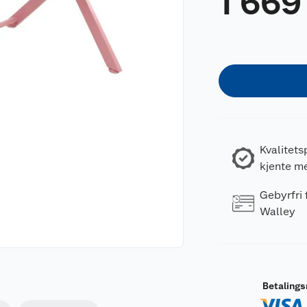
1 669
Kvalitets
kjente m
Gebyrfri
Walley
Betaling