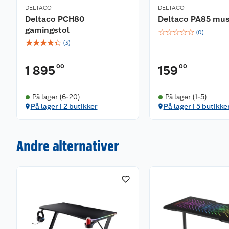
DELTACO
DELTACO
Deltaco PCH80
Deltaco PA85 mu
gamingstol
☆
☆
☆
☆
☆
(
0
)
☆
☆
☆
☆
☆
(
3
)
00
00
1 895
159
På lager (6-20)
På lager (1-5)
På lager i 2 butikker
På lager i 5 butikke
Andre alternativer