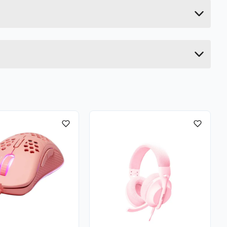
81.5 cm
12 cm
122 cm