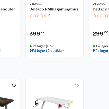
DELTACO
DELTACO
seholder
Deltaco PM80 gamingmus
Deltaco
☆
☆
☆
☆
☆
☆
☆
☆
☆
(
0
)
00
00
399
299
På lager (1-5)
På lager 
r
På lager i 2 butikker
På lager 