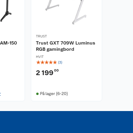
TRUST
GAM-150
Trust GXT 709W Luminus
RGB gamingbord
HVIT
☆
☆
☆
☆
☆
(
3
)
00
2 199
r
På lager (6-20)