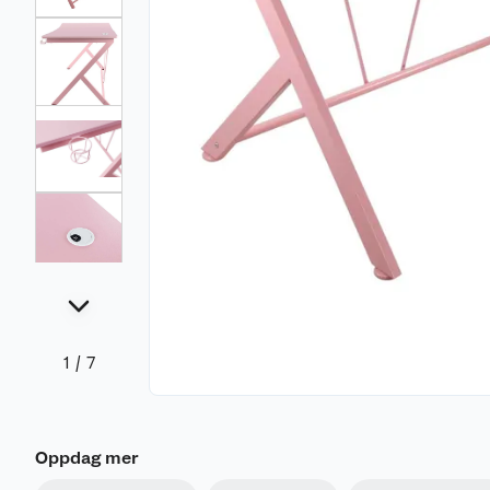
1
/
7
Oppdag mer