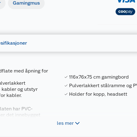
r
Gamingmus
sifikasjoner
flate med åpning for
116x76x75 cm gamingbord
lverlakkert
Pulverlakkert stålramme og P
 kabler og utstyr
Holder for kopp, headsett
or kabler.
platen har PVC-
 er det innebygget
ing av arm for
les mer
Forpakningsmål
all gjør bordet robust
r.
7333048057273
Bruttovekt