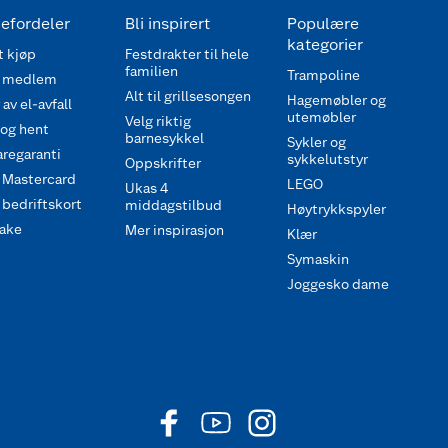
efordeler
Bli inspirert
Populære
kategorier
 kjøp
Festdrakter til hele
familien
Trampoline
 medlem
Alt til grillsesongen
Hagemøbler og
av el-avfall
utemøbler
Velg riktig
 og hent
barnesykkel
Sykler og
regaranti
sykkelutstyr
Oppskrifter
 Mastercard
LEGO
Ukas 4
bedriftskort
middagstilbud
Høytrykkspyler
ake
Mer inspirasjon
Klær
Symaskin
Joggesko dame