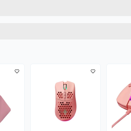
5820220
Høyde
Lengde
t
Bredde