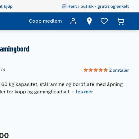
t kjøp
Hent i butikk - gratis og enkelt
Coop medlem
gamingbord
☆
☆
☆
☆
☆
273
2
omtaler
60 kg kapasitet, stålramme og bordflate med åpning
lder for kopp og gamingheadset.
-
les mer
00