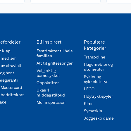
efordeler
Bli inspirert
Populære
kategorier
 kjøp
Festdrakter til hele
familien
Trampoline
 medlem
Alt til grillsesongen
Hagemøbler og
av el-avfall
utemøbler
Velg riktig
 og hent
barnesykkel
Sykler og
regaranti
sykkelutstyr
Oppskrifter
 Mastercard
LEGO
Ukas 4
bedriftskort
middagstilbud
Høytrykkspyler
ake
Mer inspirasjon
Klær
Symaskin
Joggesko dame