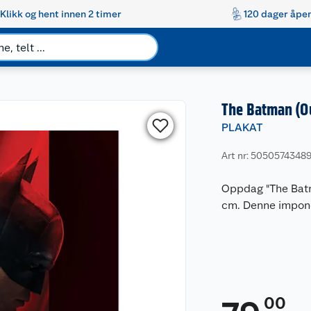
Klikk og hent innen 2 timer
120 dager åpen
The Batman (O
PLAKAT
Art nr: 50505743489
Oppdag "The Batm
cm. Denne imponer
00