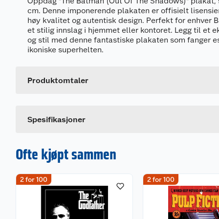
Oppdag "The Batman (Out Of The Shadows)" plakat, 
cm. Denne imponerende plakaten er offisielt lisensie
høy kvalitet og autentisk design. Perfekt for enhver
et stilig innslag i hjemmet eller kontoret. Legg til et 
og stil med denne fantastiske plakaten som fanger 
Generelt
ikoniske superhelten.
Artikkelnummer
Leverandørens artikkelnummer
Produktomtaler
Dette produktet har ikke fått noen omtale ennå. Hvis d
Spesifikasjoner
Ofte kjøpt sammen
2 for 100
2 for 100