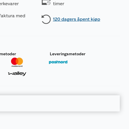
erkevarer
timer
 faktura med
120 dagers åpent kjøp
smetoder
Leveringsmetoder