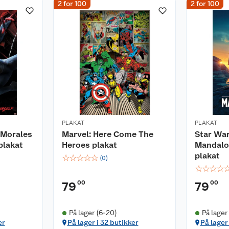
2 for 100
2 for 100
PLAKAT
PLAKAT
 Morales
Marvel: Here Come The
Star War
plakat
Heroes plakat
Mandalor
plakat
☆
☆
☆
☆
☆
(
0
)
☆
☆
☆
☆
00
00
79
79
På lager (6-20)
På lager
er
På lager i 32 butikker
På lager