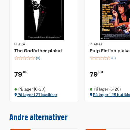
PLAKAT
PLAKAT
The Godfather plakat
Pulp Fiction plaka
☆
☆
☆
☆
☆
☆
☆
☆
☆
☆
(
0
)
(
0
)
00
00
79
79
På lager (6-20)
På lager (6-20)
På lager i 27 butikker
På lager i 28 butikk
Andre alternativer