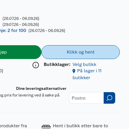
-
(26.07.26 - 06.09.26)
-
(29.07.26 - 06.09.26)
e: 2 for 100
(26.07.26 - 06.09.26)
jøp
Klikk og hent
Butikklager:
Velg butikk
0)
På lager i 11
butikker
Dine leveringsalternativer
og pris for levering ved å søke på
r
produkter fra
Hent i butikk etter bare to