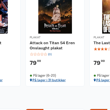
PLAKAT
PLAKAT
t
Attack on Titan S4 Eren
The Last
Onslaught plakat
☆
☆
☆
☆
☆
☆
☆
☆
☆
(
0
)
00
00
79
79
På lager (6-20)
På lager
er
På lager i 31 butikker
På lager