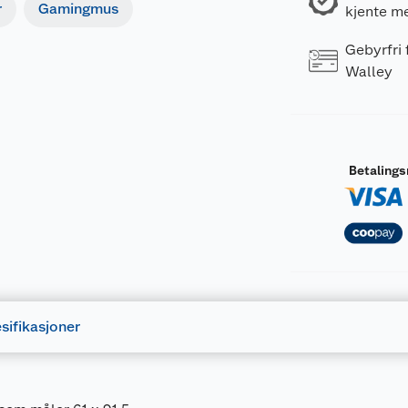
r
Gamingmus
kjente m
Gebyrfri
Walley
Betaling
sifikasjoner