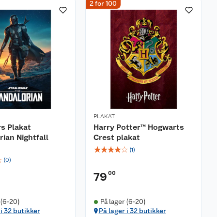
2 for 100
PLAKAT
s Plakat
Harry Potter™ Hogwarts
ian Nightfall
Crest plakat
☆
☆
☆
☆
☆
(
1
)
☆
(
0
)
00
79
 (6-20)
På lager (6-20)
 i 32 butikker
På lager i 32 butikker