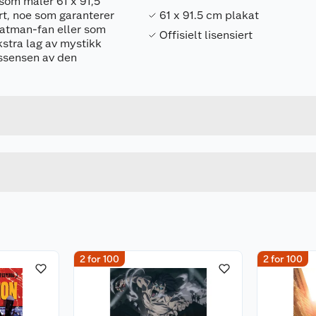
som måler 61 x 91,5
rt, noe som garanterer
61 x 91.5 cm plakat
 Batman-fan eller som
Offisielt lisensiert
ekstra lag av mystikk
essensen av den
Forpakningsmål
5050574348911
Bruttovekt
5050574348911
Høyde
Lengde
u kjøper produktet får du invitasjon til å gi en omtale.
Bredde
2 for 100
2 for 100