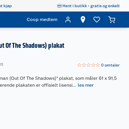
t kjøp
Hent i butikk - gratis og enkelt
Coop medlem
ut Of The Shadows) plakat
☆
☆
☆
☆
☆
11
0
omtaler
an (Out Of The Shadows)" plakat, som måler 61 x 91,5
ende plakaten er offisielt lisensi
...
les mer