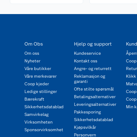
Om Obs
Hjelp og support
Kund
Om oss
Kundeservice
Åpent
Nyheter
Kontakt oss
Coop
Våre butikker
Angre- og returrett
Retur 
Våre merkevarer
Reklamasjon og
Klikk
garanti
Coop kjeder
Matva
Ofte stilte spørsmål
Ledige stillinger
Coop
Betalingsalternativer
Bærekraft
Coop 
Leveringsalternativer
Sikkerhetsdatablad
Min k
Pakkesporing
Samvirkelag
Sikkerhetsdatablad
Virksomheten
Kjøpsvilkår
Sponsorvirksomhet
Personvern