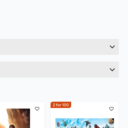
0.05 kg
61 cm
5 cm
5 cm
2 for 100