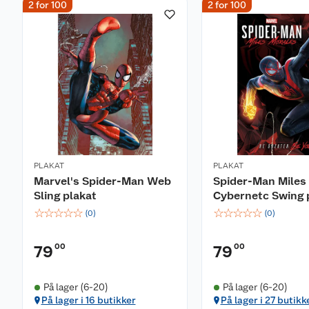
2 for 100
2 for 100
PLAKAT
PLAKAT
Marvel's Spider-Man Web
Spider-Man Miles
Sling plakat
Cybernetc Swing 
☆
☆
☆
☆
☆
☆
☆
☆
☆
☆
(
0
)
(
0
)
00
00
79
79
På lager (6-20)
På lager (6-20)
På lager i 16 butikker
På lager i 27 butikk