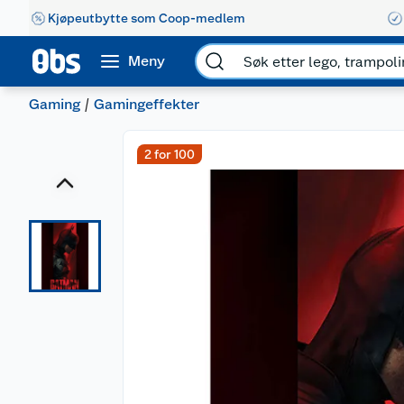
Kjøpeutbytte som Coop-medlem
Meny
Gaming
Gamingeffekter
2 for 100