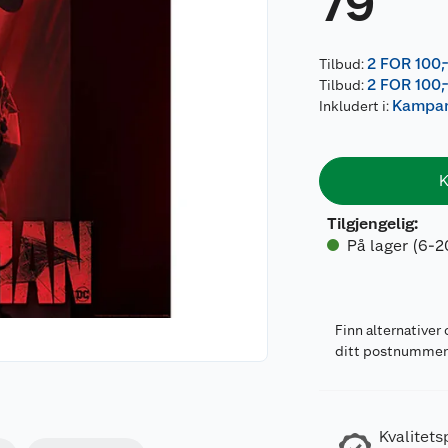
79
2 FOR 100,
Tilbud:
2 FOR 100,
Tilbud:
Kampanj
Inkludert i:
K
Tilgjengelig
:
På lager (6-2
Finn alternativer 
ditt postnumme
Kvalitets