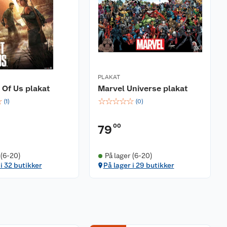
PLAKAT
 Of Us plakat
Marvel Universe plakat
☆
☆
☆
☆
☆
☆
(
1
)
(
0
)
00
79
 (6-20)
På lager (6-20)
 i 32 butikker
På lager i 29 butikker