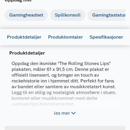
Gamingheadset
Spillkonsoll
Gamingtastatur
Produktdetaljer
Produktomtaler
Spesifikasjoner
Produktdetaljer
Oppdag den ikoniske "The Rolling Stones Lips"
plakaten, måler 61 x 91,5 cm. Denne plakat er
Generelt
offisielt lisensiert, og bringer en touch av
rockehistorie inn i hjemmet ditt. Perfekt for fans
Artikkelnummer
5050293104256
av bandet eller samlere av musikkrelatert kunst.
Leverandørens
Legg til en stilig og nostalgisk atmosfære i stuen,
5050293104256
artikkelnummer
kontoret eller musikkrommet med dette
uunnværlige dekorelementet.
Forpakningsmål
les mer
61 x 91.5 cm plakat
Bruttovekt
0.05 kg
Offisielt lisensiert
Høyde
61 cm