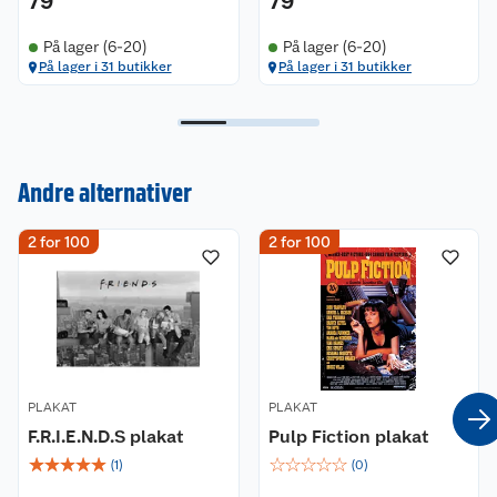
79
79
På lager (6-20)
På lager (6-20)
På lager i 31 butikker
På lager i 31 butikker
Kundeservice
Om oss
Kontakt oss
Andre alternativer
Nyheter
Angre- og returrett
2 for 100
2 for 100
Våre butikker
Reklamasjon og garanti
Våre merkevarer
Ofte stilte spørsmål
Coop kjeder
Betalingsalternativer
PLAKAT
PLAKAT
F.R.I.E.N.D.S plakat
Pulp Fiction plakat
Ledige stillinger
Leveringsalternativer
Åpent kjøp
☆
☆
☆
☆
☆
☆
☆
☆
☆
☆
(
1
)
(
0
)
Bærekraft