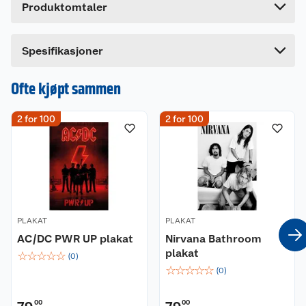
Produktomtaler
Lengde
5 cm
Bredde
5 cm
Spesifikasjoner
Ofte kjøpt sammen
2 for 100
2 for 100
PLAKAT
PLAKAT
AC/DC PWR UP plakat
Nirvana Bathroom
plakat
☆
☆
☆
☆
☆
(
0
)
☆
☆
☆
☆
☆
(
0
)
00
00