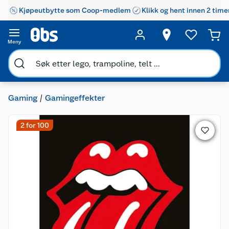
Kjøpeutbytte som Coop-medlem
Klikk og hent innen 2 time
Meny
Gaming
Gamingeffekter
2 for 100