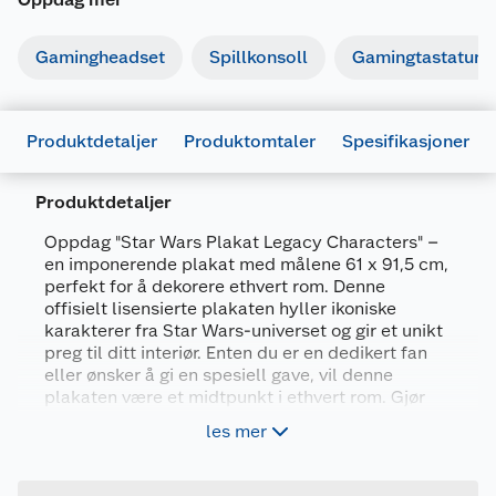
Gamingheadset
Spillkonsoll
Gamingtastatur
Produktdetaljer
Produktomtaler
Spesifikasjoner
Produktdetaljer
Oppdag "Star Wars Plakat Legacy Characters" –
en imponerende plakat med målene 61 x 91,5 cm,
Generelt
perfekt for å dekorere ethvert rom. Denne
offisielt lisensierte plakaten hyller ikoniske
Artikkelnummer
5050574345514
karakterer fra Star Wars-universet og gir et unikt
Leverandørens
preg til ditt interiør. Enten du er en dedikert fan
5050574345514
artikkelnummer
eller ønsker å gi en spesiell gave, vil denne
plakaten være et midtpunkt i ethvert rom. Gjør
Forpakningsmål
din plass til en del av galaksen langt, langt borte!
les mer
Bruttovekt
0.05 kg
61 x 91.5 cm plakat
Høyde
61 cm
Offisielt lisensiert