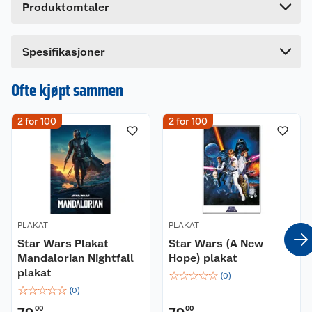
Produktomtaler
Lengde
5 cm
Bredde
5 cm
Dette produktet har ikke fått noen omtale ennå.
Spesifikasjoner
Hvis du kjøper produktet får du invitasjon til å gi
en omtale.
Ofte kjøpt sammen
2 for 100
2 for 100
PLAKAT
PLAKAT
Star Wars Plakat
Star Wars (A New
Mandalorian Nightfall
Hope) plakat
plakat
☆
☆
☆
☆
☆
(
0
)
☆
☆
☆
☆
☆
(
0
)
00
00