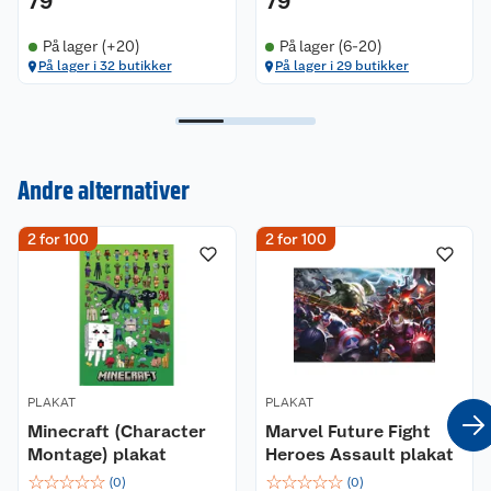
79
79
På lager (+20)
På lager (6-20)
På lager i 32 butikker
På lager i 29 butikker
Kundeservice
Andre alternativer
Om oss
Kontakt oss
2 for 100
2 for 100
Nyheter
Angre- og returrett
Våre butikker
Reklamasjon og garanti
Våre merkevarer
Ofte stilte spørsmål
PLAKAT
PLAKAT
Coop kjeder
Betalingsalternativer
Minecraft (Character
Marvel Future Fight
Montage) plakat
Heroes Assault plakat
Ledige stillinger
Leveringsalternativer
Åpent kjøp
☆
☆
☆
☆
☆
☆
☆
☆
☆
☆
(
0
)
(
0
)