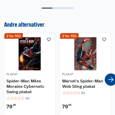
Kundeservice
Andre alternativer
Om oss
Kontakt oss
2 for 100
2 for 100
Nyheter
Angre- og returrett
Våre butikker
Reklamasjon og garanti
Våre merkevarer
Ofte stilte spørsmål
PLAKAT
PLAKAT
Coop kjeder
Betalingsalternativer
Spider-Man Miles
Marvel's Spider-Man
Morales Cybernetc
Web Sling plakat
Ledige stillinger
Leveringsalternativer
Åpent kjøp
Swing plakat
☆
☆
☆
☆
☆
(
0
)
☆
☆
☆
☆
☆
(
0
)
Bærekraft
Pakkesporing
Coop medlem
79
00
79
00
Sikkerhetsdatablad
Sikkerhetsdatablad
Retur av el-avfall
Trampoline