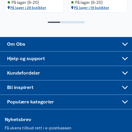
På lager (6-20)
På lager (6-20)
På lager i 29 butikker
På lager i 19 butikker
Samvirkelag
Kjøpsvilkår
Klikk og hent
Festdrakter til hele familien
Hagemøbler og utemøbler
Virksomheten
Personvern
Matvaregaranti
Alt til grillsesongen
Sykler og sykkelutstyr
Sponsorvirksomhet
Cookies
Coop Mastercard
Velg riktig barnesykkel
LEGO
Om Obs
Leveringstid
Coop bedriftskort
Oppskrifter
Høytrykkspyler
Hjelp og support
Min kake
Ukas 4 middagstilbud
Klær
Kundefordeler
Mer inspirasjon
Symaskin
Bli inspirert
Joggesko dame
Populære kategorier
Nyhetsbrev
Få ukens tilbud rett i e-postkassen