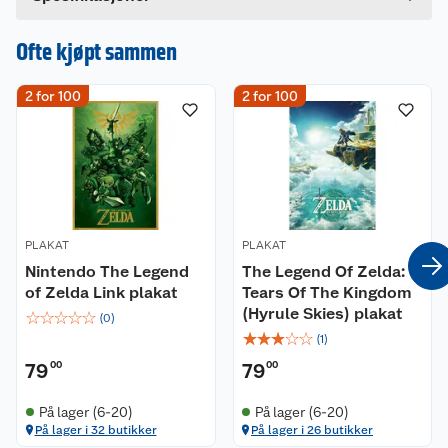
Hvis du kjøper produktet får du invitasjon til å gi
en omtale.
Ofte kjøpt sammen
2 for 100
2 for 100
PLAKAT
PLAKAT
Nintendo The Legend
The Legend Of Zelda:
of Zelda Link plakat
Tears Of The Kingdom
(Hyrule Skies) plakat
☆
☆
☆
☆
☆
(
0
)
☆
☆
☆
☆
☆
(
1
)
79
00
79
00
På lager (6-20)
På lager (6-20)
På lager i 32 butikker
På lager i 26 butikker