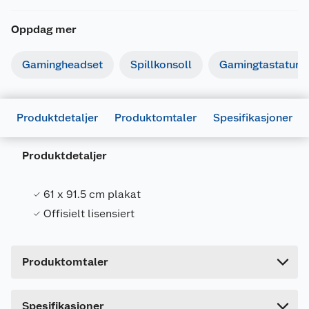
Oppdag mer
Gamingheadset
Spillkonsoll
Gamingtastatur
Produktdetaljer
Produktomtaler
Spesifikasjoner
Generelt
Artikkelnummer
5050574341042
Produktdetaljer
Leverandørens
5050574341042
artikkelnummer
61 x 91.5 cm plakat
Forpakningsmål
Offisielt lisensiert
Bruttovekt
0.05 kg
Høyde
61 cm
Produktomtaler
Lengde
5 cm
Bredde
5 cm
Dette produktet har ikke fått noen omtale ennå.
Spesifikasjoner