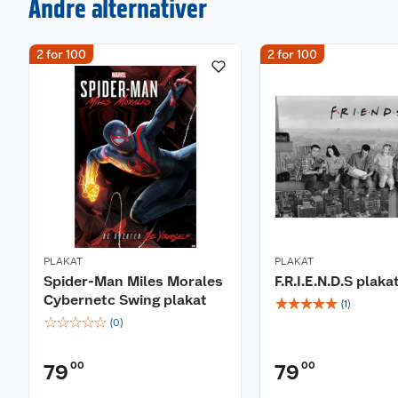
Andre alternativer
2 for 100
2 for 100
PLAKAT
PLAKAT
Spider-Man Miles Morales
F.R.I.E.N.D.S plaka
Cybernetc Swing plakat
☆
☆
☆
☆
☆
(
1
)
☆
☆
☆
☆
☆
(
0
)
00
00
79
79