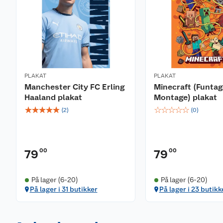
PLAKAT
PLAKAT
Manchester City FC Erling
Minecraft (Funtag
Haaland plakat
Montage) plakat
☆
☆
☆
☆
☆
☆
☆
☆
☆
☆
(
2
)
(
0
)
00
00
79
79
På lager (6-20)
På lager (6-20)
På lager i 31 butikker
På lager i 23 butikk