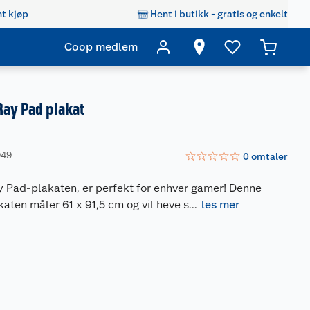
t kjøp
Hent i butikk - gratis og enkelt
Coop medlem
Ray Pad plakat
☆
☆
☆
☆
☆
949
0
omtaler
y Pad-plakaten, er perfekt for enhver gamer! Denne
aten måler 61 x 91,5 cm og vil heve s
...
les mer