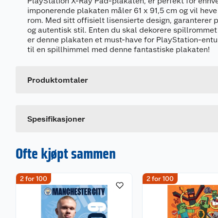
PlayStation X-Ray Pad-plakaten, er perfekt for enhv
imponerende plakaten måler 61 x 91,5 cm og vil heve
rom. Med sitt offisielt lisensierte design, garanterer 
og autentisk stil. Enten du skal dekorere spillrommet 
er denne plakaten et must-have for PlayStation-entus
Generelt
til en spillhimmel med denne fantastiske plakaten!
Artikkelnummer
Leverandørens artikkelnummer
Produktomtaler
Dette produktet har ikke fått noen omtale ennå. Hvis d
Spesifikasjoner
Ofte kjøpt sammen
2 for 100
2 for 100