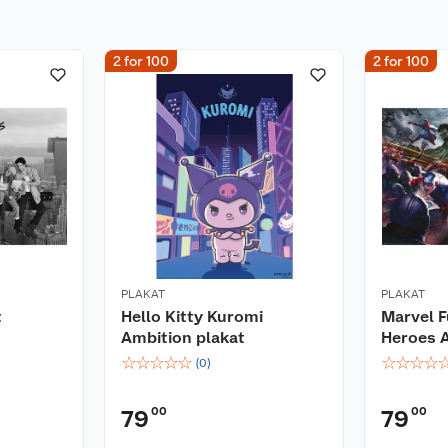
2 for 100
2 for 100
PLAKAT
PLAKAT
t
Hello Kitty Kuromi
Marvel F
Ambition plakat
Heroes A
☆
☆
☆
☆
☆
☆
☆
☆
☆
(
0
)
00
00
79
79