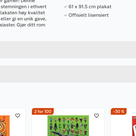
er gamer! Denne
 stemningen i ethvert
61 x 91.5 cm plakat
plakaten høy kvalitet
Offisielt lisensiert
eller gi en unik gave,
iaster. Gjør ditt rom
Forpakningsmål
5050574349949
Bruttovekt
5050574349949
Høyde
Lengde
u kjøper produktet får du invitasjon til å gi en omtale.
Bredde
2 for 100
-30 %