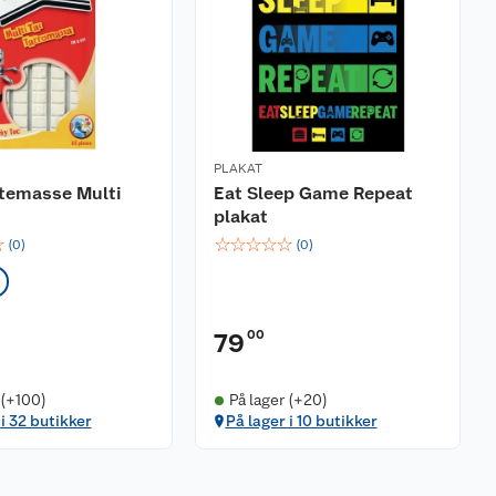
PLAKAT
ftemasse Multi
Eat Sleep Game Repeat
plakat
☆
☆
☆
☆
☆
☆
(
0
)
(
0
)
00
79
 (+100)
På lager (+20)
 i 32 butikker
På lager i 10 butikker