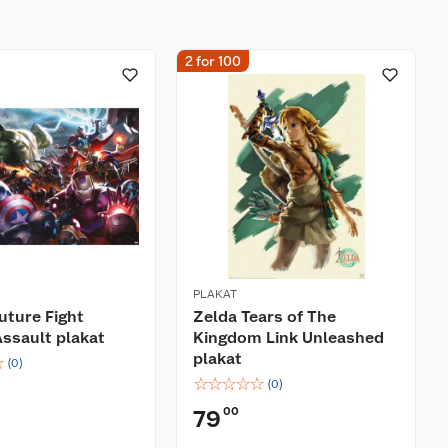
2 for 100
PLAKAT
uture Fight
Zelda Tears of The
ssault plakat
Kingdom Link Unleashed
plakat
☆
(
0
)
☆
☆
☆
☆
☆
(
0
)
00
79