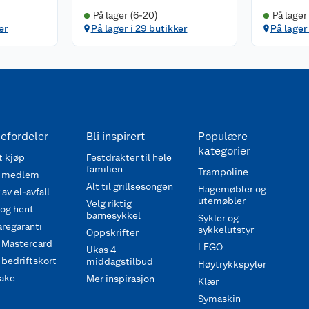
På lager (6-20)
På lager
er
På lager i 29 butikker
På lager
efordeler
Bli inspirert
Populære
kategorier
 kjøp
Festdrakter til hele
familien
Trampoline
 medlem
Alt til grillsesongen
Hagemøbler og
av el-avfall
utemøbler
Velg riktig
 og hent
barnesykkel
Sykler og
regaranti
sykkelutstyr
Oppskrifter
 Mastercard
LEGO
Ukas 4
bedriftskort
middagstilbud
Høytrykkspyler
ake
Mer inspirasjon
Klær
Symaskin