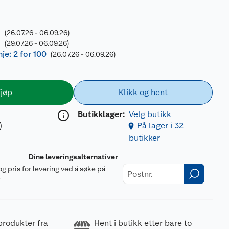
-
(26.07.26 - 06.09.26)
-
(29.07.26 - 06.09.26)
e: 2 for 100
(26.07.26 - 06.09.26)
jøp
Klikk og hent
Butikklager:
Velg butikk
)
På lager i 32
butikker
Dine leveringsalternativer
og pris for levering ved å søke på
r
produkter fra
Hent i butikk etter bare to