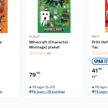
PLAKAT
PRITT
e
Minecraft (Character
Pritt He
Montage) plakat
Tac
☆
☆
☆
☆
☆
☆
☆
☆
☆
(
0
)
SPAR 17
93
41
00
79
90
59
På lager (6-20)
På lager
er
På lager i 28 butikker
På lager