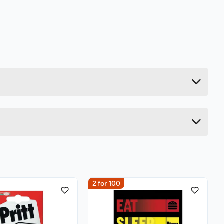
0.05 kg
61 cm
5 cm
5 cm
2 for 100