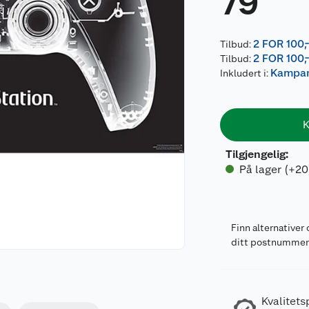
79
2 FOR 100,
Tilbud:
2 FOR 100,
Tilbud:
Kampanj
Inkludert i:
K
Tilgjengelig
:
På lager (+20
Finn alternativer 
ditt postnumme
Kvalitets