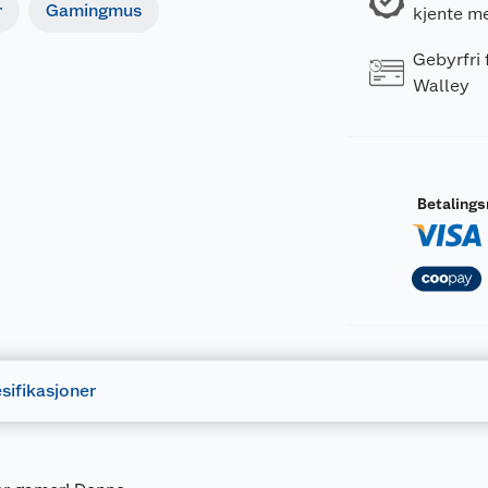
r
Gamingmus
kjente m
Gebyrfri
Walley
Betaling
sifikasjoner