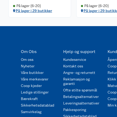
På lager (6-20)
På lager (6-20)
På lager i 29 butikker
På lager i 29 butikk
Om Obs
Hjelp og support
Kund
Om oss
Kundeservice
Åpent
Nyheter
Kontakt oss
Coop
Våre butikker
Angre- og returrett
Retur 
Våre merkevarer
Reklamasjon og
Klikk
garanti
Coop kjeder
Matva
Ofte stilte spørsmål
Ledige stillinger
Coop
Betalingsalternativer
Bærekraft
Coop 
Leveringsalternativer
Sikkerhetsdatablad
Min k
Pakkesporing
Samvirkelag
Sikkerhetsdatablad