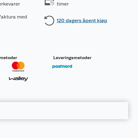
erkevarer
timer
 faktura med
120 dagers åpent kjøp
smetoder
Leveringsmetoder