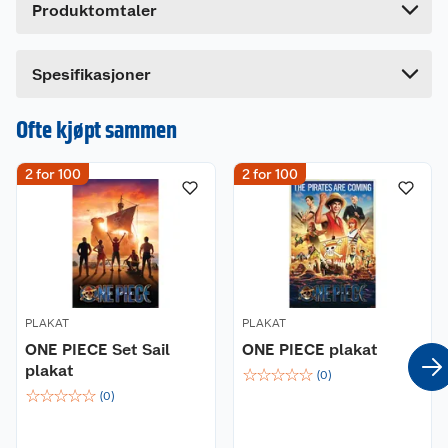
Produktomtaler
Offisielt lisensiert
Lengde
0.1 cm
Bredde
61 cm
Dette produktet har ikke fått noen omtale ennå.
Spesifikasjoner
Hvis du kjøper produktet får du invitasjon til å gi
en omtale.
Ofte kjøpt sammen
2 for 100
2 for 100
PLAKAT
PLAKAT
ONE PIECE Set Sail
ONE PIECE plakat
plakat
☆
☆
☆
☆
☆
(
0
)
☆
☆
☆
☆
☆
(
0
)