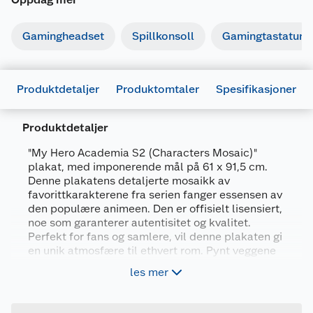
Gamingheadset
Spillkonsoll
Gamingtastatur
Produktdetaljer
Produktomtaler
Spesifikasjoner
Produktdetaljer
"My Hero Academia S2 (Characters Mosaic)"
plakat, med imponerende mål på 61 x 91,5 cm.
Generelt
Denne plakatens detaljerte mosaikk av
favorittkarakterene fra serien fanger essensen av
Artikkelnummer
5050574344128
den populære animeen. Den er offisielt lisensiert,
Leverandørens
noe som garanterer autentisitet og kvalitet.
5050574344128
artikkelnummer
Perfekt for fans og samlere, vil denne plakaten gi
en unik atmosfære til ethvert rom. Pynt veggene
Forpakningsmål
dine med stil og vis din kjærlighet for My Hero
les mer
Academia!
Bruttovekt
0.09 kg
Høyde
91.5 cm
61 x 91.5 cm plakat