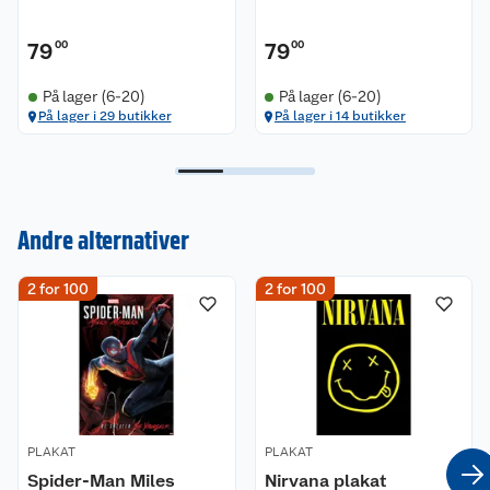
79
00
79
00
På lager (6-20)
På lager (6-20)
På lager i 29 butikker
På lager i 14 butikker
Kundeservice
Andre alternativer
Om oss
Kontakt oss
2 for 100
2 for 100
Nyheter
Angre- og returrett
Våre butikker
Reklamasjon og garanti
Våre merkevarer
Ofte stilte spørsmål
PLAKAT
PLAKAT
Coop kjeder
Betalingsalternativer
Spider-Man Miles
Nirvana plakat