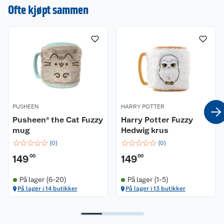
en omtale.
Ofte kjøpt sammen
PUSHEEN
HARRY POTTER
Pusheen® the Cat Fuzzy
Harry Potter Fuzzy
mug
Hedwig krus
☆
☆
☆
☆
☆
☆
☆
☆
☆
☆
(
0
)
(
0
)
149
00
149
00
På lager (6-20)
På lager (1-5)
På lager i 14 butikker
På lager i 13 butikker