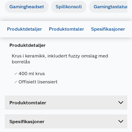
Gamingheadset
Spillkonsoll
Gamingtastatur
Produktdetaljer
Produktomtaler
Spesifikasjoner
Generelt
Produktdetaljer
Artikkelnummer
5063457010324
Krus i keramikk, inkludert fuzzy omslag med
Leverandørens
borrelås
5063457010324
artikkelnummer
400 ml krus
Forpakningsmål
Offisielt lisensiert
Bruttovekt
0.61 kg
Høyde
12.1 cm
Produktomtaler
Lengde
9.6 cm
Bredde
13 cm
Dette produktet har ikke fått noen omtale ennå.
Spesifikasjoner
Hvis du kjøper produktet får du invitasjon til å gi