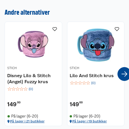
Kundeservice
Andre alternativer
Om oss
Kontakt oss
Nyheter
Angre- og returrett
Våre butikker
Reklamasjon og garanti
Våre merkevarer
Ofte stilte spørsmål
STICH
STICH
Coop kjeder
Betalingsalternativer
Disney Lilo & Stitch
Lilo And Stitch krus
(Angel) Fuzzy krus
☆
☆
☆
☆
☆
Ledige stillinger
(
0
)
Leveringsalternativer
Åpent kjøp
☆
☆
☆
☆
☆
(
0
)
Bærekraft
Pakkesporing
Coop medlem
149
00
149
00
Sikkerhetsdatablad
Sikkerhetsdatablad
Retur av el-avfall
Trampoline
På lager (6-20)
På lager (6-20)
På lager i 21 butikker
På lager i 19 butikker
Samvirkelag
Kjøpsvilkår
Klikk og hent
Festdrakter til hele familien
Hagemøbler og utemøbler