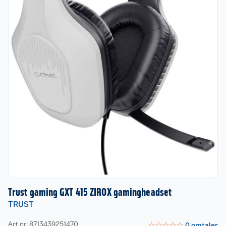
Trust gaming GXT 415 ZIROX gamingheadset
TRUST
Art nr: 8713439251470
☆
☆
☆
☆
☆
0
omtaler