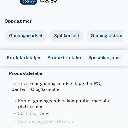
Oppdag mer
Gamingheadset
Spillkonsoll
Gamingtastatur
Produktdetaljer
Produktomtaler
Spesifikasjoner
Produktdetaljer
Lett over-ear gaming headset laget for PC,
bærbar PC og konsoller
Generelt
Artikkelnummer
8713439251470
Kablet gamingheadset kompatibel med alle
plattformer
Leverandørens artikkelnummer
E10325
50 mm drivere
Farge
HVIT
Sammenleggbar mikrofon
Forpakningsmål