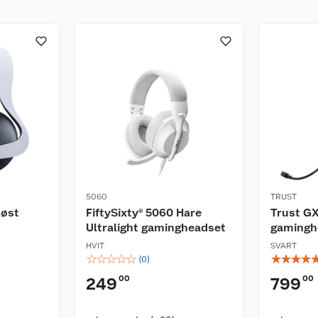
5060
TRUST
løst
FiftySixty® 5060 Hare
Trust G
Ultralight gamingheadset
gamingh
HVIT
SVART
☆
☆
☆
☆
☆
☆
☆
☆
☆
(
0
)
00
00
249
799