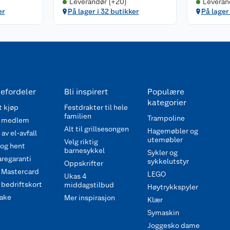
Leverandør (+20)
Leveran
er
På lager i 32 butikker
På lager
efordeler
Bli inspirert
Populære
kategorier
 kjøp
Festdrakter til hele
familien
Trampoline
 medlem
Alt til grillsesongen
Hagemøbler og
av el-avfall
utemøbler
Velg riktig
 og hent
barnesykkel
Sykler og
regaranti
sykkelutstyr
Oppskrifter
 Mastercard
LEGO
Ukas 4
bedriftskort
middagstilbud
Høytrykkspyler
ake
Mer inspirasjon
Klær
Symaskin
Joggesko dame