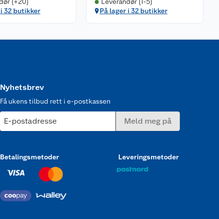
dør (+20)
Leverandør (1-5)
 i 32 butikker
På lager i 32 butikker
Nyhetsbrev
Få ukens tilbud rett i e-postkassen
E-postadresse
Meld meg på
Betalingsmetoder
Leveringsmetoder