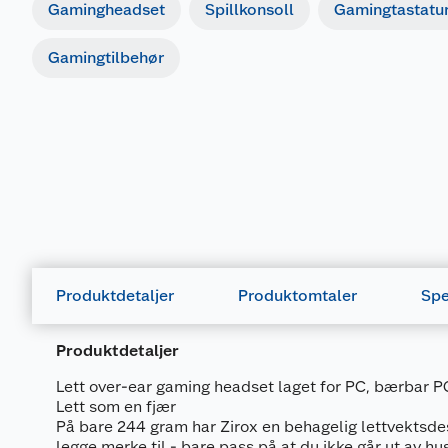
Gamingheadset
Spillkonsoll
Gamingtastatu
Gamingtilbehør
Produktdetaljer
Produktomtaler
Spe
Produktdetaljer
Lett over-ear gaming headset laget for PC, bærbar P
Lett som en fjær
På bare 244 gram har Zirox en behagelig lettvektsde
legge merke til - bare pass på at du ikke går ut av 