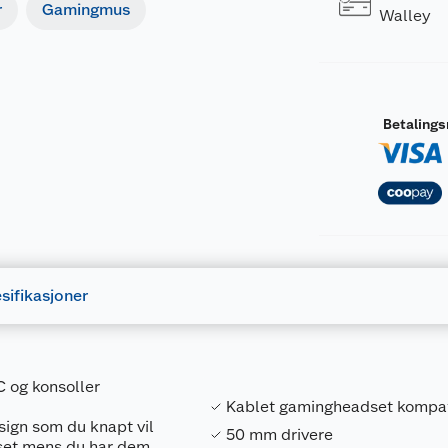
r
Gamingmus
Walley
Betaling
sifikasjoner
C og konsoller
Kablet gamingheadset kompat
sign som du knapt vil
50 mm drivere
huset mens du har dem