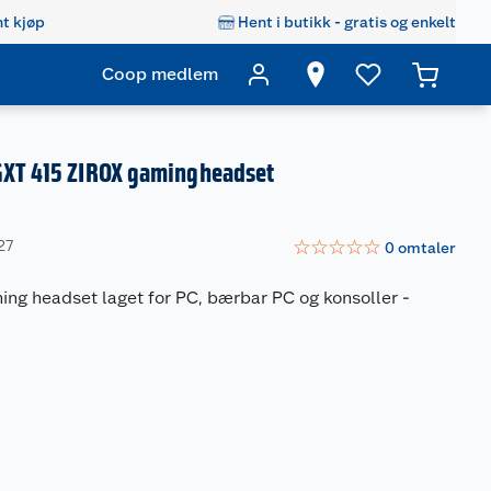
t kjøp
Hent i butikk - gratis og enkelt
Coop medlem
GXT 415 ZIROX gamingheadset
☆
☆
☆
☆
☆
27
0
omtaler
ing headset laget for PC, bærbar PC og konsoller
-