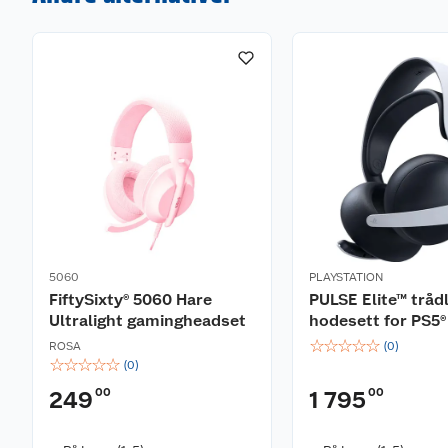
5060
PLAYSTATION
FiftySixty® 5060 Hare
PULSE Elite™ tråd
Ultralight gamingheadset
hodesett for PS5®
☆
☆
☆
☆
☆
ROSA
(
0
)
☆
☆
☆
☆
☆
(
0
)
00
00
249
1 795