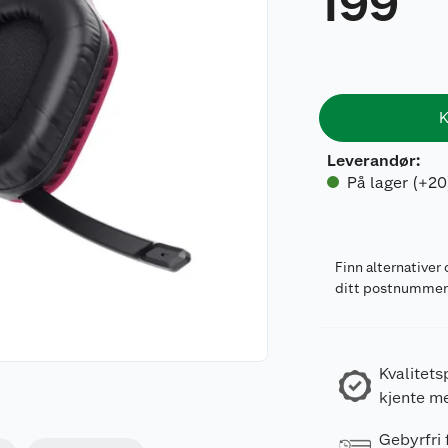
199
K
Leverandør
:
På lager (+20
Finn alternativer 
ditt postnumme
Kvalitets
kjente m
Gebyrfri