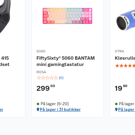
5060
XTRA
 415
FiftySixty® 5060 BANTAM
Klesrull
dset
mini gamingtastatur
☆
☆
☆
☆
ROSA
☆
☆
☆
☆
☆
(
0
)
00
90
299
19
På lager (6-20)
På lager
er
På lager i 31 butikker
På lager