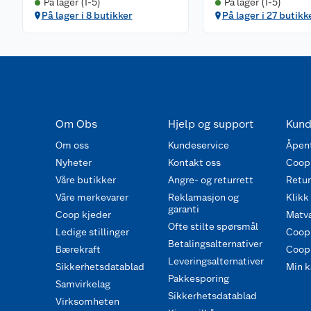
På lager (1-5)
På lager (1-5)
På lager i 8 butikker
På lager i 27 butikk
Om Obs
Hjelp og support
Kund
Om oss
Kundeservice
Åpent
Nyheter
Kontakt oss
Coop
Våre butikker
Angre- og returrett
Retur 
Våre merkevarer
Reklamasjon og
Klikk
garanti
Coop kjeder
Matva
Ofte stilte spørsmål
Ledige stillinger
Coop
Betalingsalternativer
Bærekraft
Coop 
Leveringsalternativer
Sikkerhetsdatablad
Min k
Pakkesporing
Samvirkelag
Sikkerhetsdatablad
Virksomheten