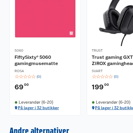
enhet.
Kompatibel med alle plattformer
5060
TRUST
FiftySixty® 5060
Trust gaming GXT
gamingmusematte
ZIROX gaminghea
ROSA
SVART
☆
☆
☆
☆
☆
☆
☆
☆
☆
☆
(
0
)
(
0
)
00
00
69
199
Leverandør (6-20)
Leverandør (6-20)
På lager i 32 butikker
På lager i 32 butikk
Andre alternativer