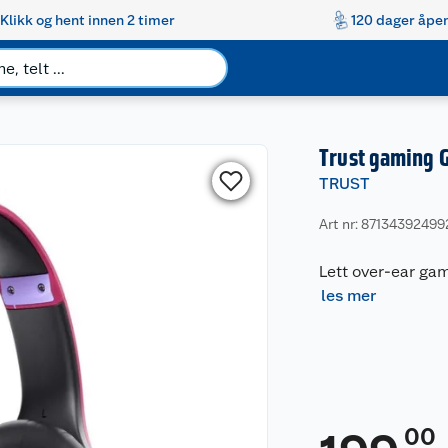
Klikk og hent innen 2 timer
120 dager åpen
Trust gaming 
TRUST
Art nr: 87134392499
Lett over-ear gam
les mer
00