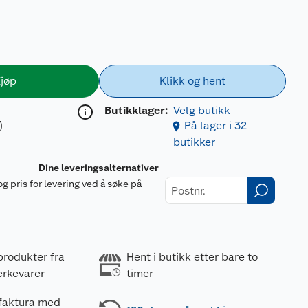
jøp
Klikk og hent
Butikklager:
Velg butikk
)
På lager i 32
butikker
Dine leveringsalternativer
og pris for levering ved å søke på
r
produkter fra
Hent i butikk etter bare to
erkevarer
timer
 faktura med