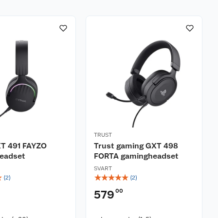
TRUST
XT 491 FAYZO
Trust gaming GXT 498
eadset
FORTA gamingheadset
SVART
☆
☆
☆
☆
☆
☆
(
2
)
(
2
)
00
579