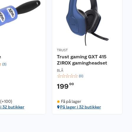
TRUST
e
Trust gaming GXT 415
ZIROX gamingheadset
☆
(
3
)
BLÅ
☆
☆
☆
☆
☆
(
0
)
00
199
 (+100)
Få på lager
 i 32 butikker
På lager i 32 butikker