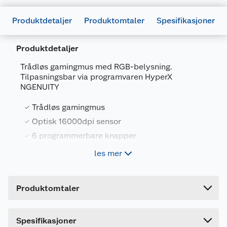
Produktdetaljer
Produktomtaler
Spesifikasjoner
Produktdetaljer
Trådløs gamingmus med RGB-belysning.
Tilpasningsbar via programvaren HyperX
NGENUITY
Generelt
Trådløs gamingmus
Artikkelnummer
740617286724
Optisk 16000dpi sensor
Leverandørens artikkelnummer
366045
6 programmerbare knapper
Forpakningsmål
Med RGB-belysning
les mer
Bruttovekt
0.26 kg
Høyde
6.2 cm
Musen leveres med USB-mottaker, ladekabel og
Produktomtaler
USB-forlengningsenhet.
Lengde
18 cm
Bredde
12 cm
Spesifikasjoner