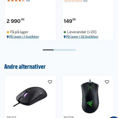
☆
☆
☆
☆
☆
(
8
)
(
0
)
2 990
00
149
00
Få på lager
Leverandør (+20)
På lager i 1 butikker
På lager i 32 butikker
Kundeservice
Andre alternativer
Om oss
Kontakt oss
Nyheter
Angre- og returrett
Våre butikker
Reklamasjon og garanti
Våre merkevarer
Ofte stilte spørsmål
TRUST
RAZER