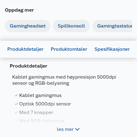
Oppdag mer
Gamingheadset
Spillkonsoll
Gamingtastatur
Produktdetaljer
Produktomtaler
Spesifikasjoner
Produktdetaljer
Kablet gamingmus med høypresisjon 5000dpi
sensor og RGB-belysning
Generelt
Artikkelnummer
4897076694013
Kablet gamingmus
Leverandørens artikkelnummer
368202
Optisk 5000dpi sensor
Med 7 knapper
Farge
HVIT
Med RGB-belysning
Forpakningsmål
les mer
Bruttovekt
0.38 kg