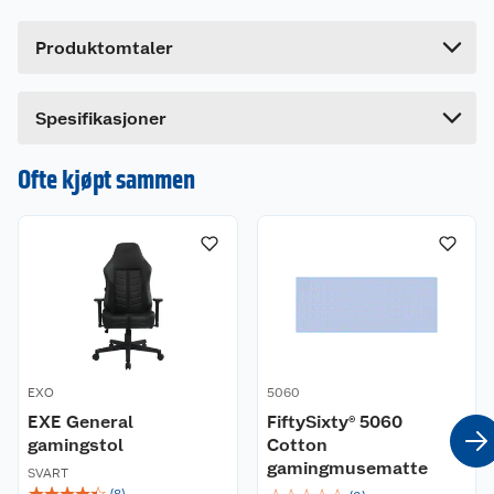
Høyde
7.2 cm
Produktomtaler
Lengde
20.2 cm
Bredde
13.6 cm
Dette produktet har ikke fått noen omtale ennå.
Spesifikasjoner
Hvis du kjøper produktet får du invitasjon til å gi
en omtale.
Ofte kjøpt sammen
EXO
5060
EXE General
FiftySixty® 5060
gamingstol
Cotton
gamingmusematte
SVART
☆
☆
☆
☆
☆