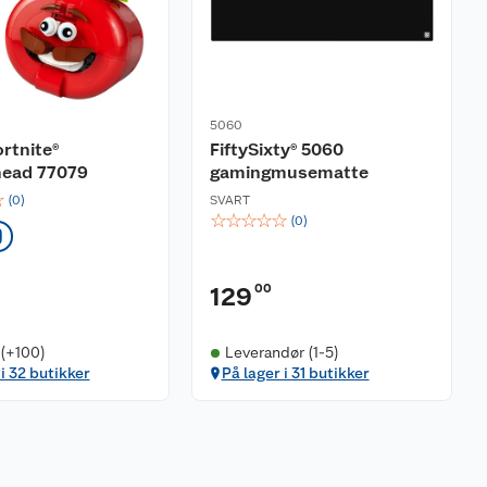
5060
rtnite®
FiftySixty® 5060
ead 77079
gamingmusematte
☆
(
0
)
SVART
☆
☆
☆
☆
☆
(
0
)
9
00
129
 (+100)
Leverandør (1-5)
 i 32 butikker
På lager i 31 butikker