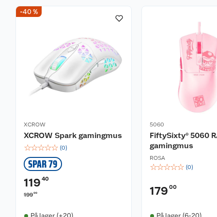
-40 %
XCROW
5060
XCROW Spark gamingmus
FiftySixty® 5060
gamingmus
☆
☆
☆
☆
☆
(
0
)
ROSA
SPAR 79
☆
☆
☆
☆
☆
(
0
)
40
119
00
179
00
199
På lager (+20)
På lager (6-20)