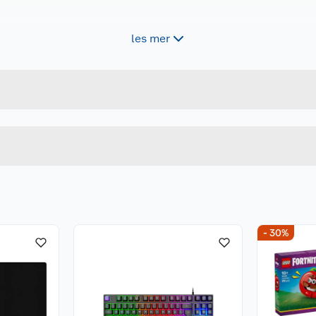
les mer
Forpakningsmål
4897076699025
Bruttovekt
369700
Høyde
Lengde
Bredde
- 30%