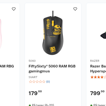
5060
RAZER
 RAM RBG
FiftySixty® 5060 RAM RGB
Razer Ba
gamingmus
Hypersp
☆
☆
☆
☆
SVART
☆
☆
☆
☆
☆
(
0
)
00
00
179
799
På lager (6-20)
På lager