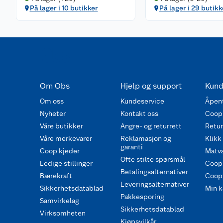
På lager i 10 butikker
På lager i 29 butikk
Om Obs
Hjelp og support
Kund
Om oss
Kundeservice
Åpent
Nyheter
Kontakt oss
Coop
Våre butikker
Angre- og returrett
Retur 
Våre merkevarer
Reklamasjon og
Klikk
garanti
Coop kjeder
Matva
Ofte stilte spørsmål
Ledige stillinger
Coop
Betalingsalternativer
Bærekraft
Coop 
Leveringsalternativer
Sikkerhetsdatablad
Min k
Pakkesporing
Samvirkelag
Sikkerhetsdatablad
Virksomheten
Kjøpsvilkår