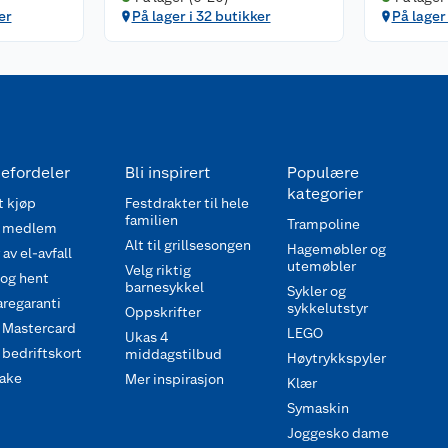
er
På lager i 32 butikker
På lager 
efordeler
Bli inspirert
Populære
kategorier
 kjøp
Festdrakter til hele
familien
Trampoline
 medlem
Alt til grillsesongen
Hagemøbler og
av el-avfall
utemøbler
Velg riktig
 og hent
barnesykkel
Sykler og
regaranti
sykkelutstyr
Oppskrifter
 Mastercard
LEGO
Ukas 4
bedriftskort
middagstilbud
Høytrykkspyler
ake
Mer inspirasjon
Klær
Symaskin
Joggesko dame