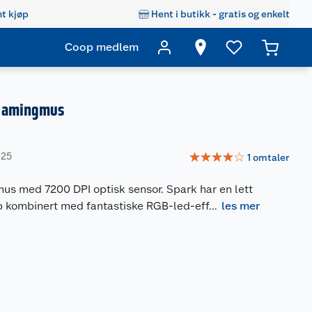
t kjøp
Hent i butikk - gratis og enkelt
Coop medlem
gamingmus
☆
☆
☆
☆
☆
025
1
omtaler
us med 7200 DPI optisk sensor. Spark har en lett
 kombinert med fantastiske RGB-led-eff
...
les mer