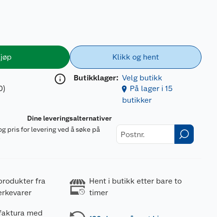
jøp
Klikk og hent
Butikklager:
Velg butikk
0)
På lager i 15
butikker
Dine leveringsalternativer
og pris for levering ved å søke på
r
produkter fra
Hent i butikk etter bare to
erkevarer
timer
 faktura med