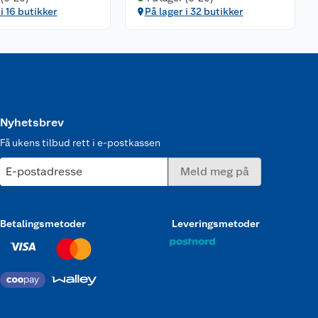
i 16 butikker
På lager i 32 butikker
Nyhetsbrev
Få ukens tilbud rett i e-postkassen
E-postadresse
Meld meg på
Betalingsmetoder
Leveringsmetoder