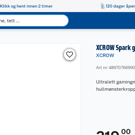
Klikk og hent innen 2 timer
120 dager åpen
XCROW Spark 
XCROW
Art nr: 4897076699
Ultralett gamingm
hullmønsterkropp
00