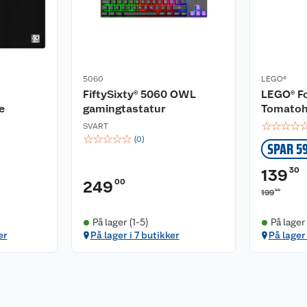
5060
LEGO®
FiftySixty® 5060 OWL
LEGO® Fo
e
gamingtastatur
Tomatoh
☆
☆
☆
☆
SVART
☆
☆
☆
☆
☆
(
0
)
SPAR 5
30
139
00
249
00
199
På lager (1-5)
På lager
er
På lager i 7 butikker
På lager