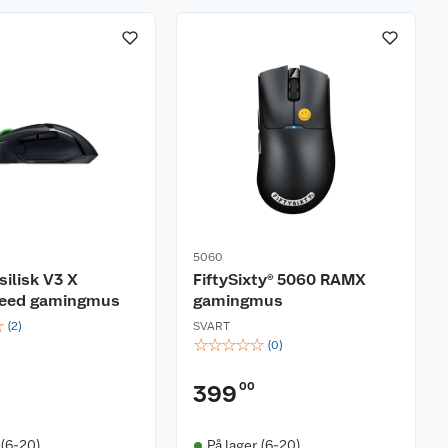
5060
silisk V3 X
FiftySixty® 5060 RAMX
eed gamingmus
gamingmus
☆
(
2
)
SVART
☆
☆
☆
☆
☆
(
0
)
00
399
 (6-20)
På lager (6-20)