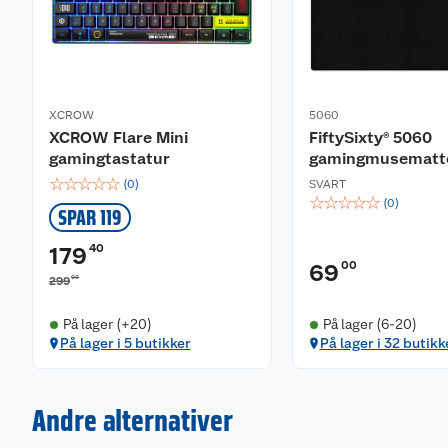
XCROW
5060
XCROW Flare Mini
FiftySixty® 5060
gamingtastatur
gamingmusematt
☆
☆
☆
☆
☆
(
0
)
SVART
☆
☆
☆
☆
☆
(
0
)
SPAR 119
40
179
00
69
00
299
På lager (+20)
På lager (6-20)
På lager i 5 butikker
På lager i 32 butikk
Andre alternativer