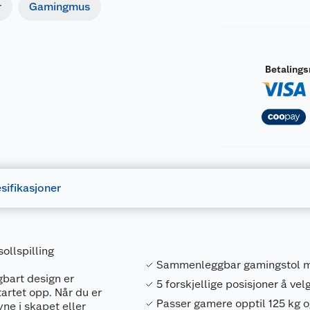
r
Gamingmus
Betaling
sifikasjoner
llspilling
Sammenleggbar gamingstol 
gbart design er
5 forskjellige posisjoner å ve
tartet opp. Når du er
Passer gamere opptil 125 kg 
yne i skapet eller