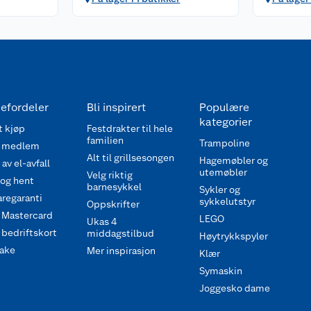
efordeler
Bli inspirert
Populære
kategorier
 kjøp
Festdrakter til hele
familien
Trampoline
 medlem
Alt til grillsesongen
Hagemøbler og
av el-avfall
utemøbler
Velg riktig
 og hent
barnesykkel
Sykler og
regaranti
sykkelutstyr
Oppskrifter
 Mastercard
LEGO
Ukas 4
bedriftskort
middagstilbud
Høytrykkspyler
ake
Mer inspirasjon
Klær
Symaskin
Joggesko dame