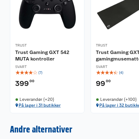
stolen perfekt for spillere opp til 125 kg og mellom 
TRUST
TRUST
Trust Gaming GXT 542
Trust Gaming GX
MUTA kontroller
gamingmusematt
SVART
SVART
☆
☆
☆
☆
☆
☆
☆
☆
☆
☆
(
7
)
(
4
)
00
00
399
99
Leverandør (+20)
Leverandør (+100)
På lager i 31 butikker
På lager i 32 butikk
Andre alternativer