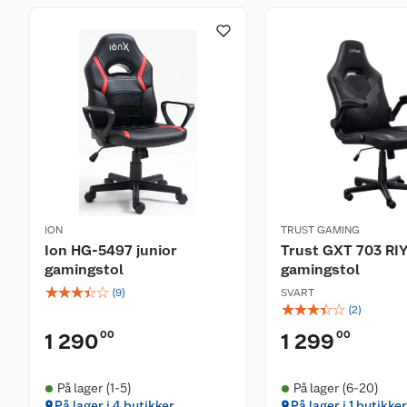
ION
TRUST GAMING
Ion HG-5497 junior
Trust GXT 703 RI
gamingstol
gamingstol
☆
☆
☆
☆
☆
(
9
)
SVART
☆
☆
☆
☆
☆
(
2
)
00
00
1 290
1 299
På lager (1-5)
På lager (6-20)
På lager i 4 butikker
På lager i 1 butikker