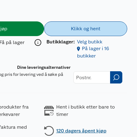
jøp
Klikk og hent
Butikklager:
Velg butikk
Få på lager
På lager i 16
butikker
Dine leveringsalternativer
og pris for levering ved å søke på
r
produkter fra
Hent i butikk etter bare to
erkevarer
timer
 faktura med
120 dagers åpent kjøp