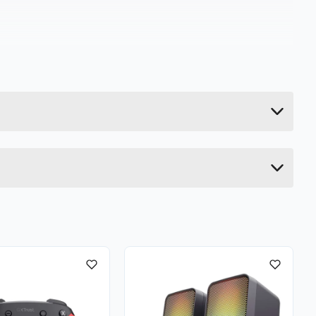
6.28 kg
29 cm
58 cm
42 cm