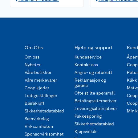
Om Obs
Hjelp og support
Kund
Om oss
Kundeservice
Åpent
Nyheter
Kontakt oss
Coop
Våre butikker
Angre- og returrett
Retur 
Våre merkevarer
Reklamasjon og
Klikk
garanti
Coop kjeder
Matva
Ofte stilte spørsmål
Ledige stillinger
Coop
Betalingsalternativer
Bærekraft
Coop 
Leveringsalternativer
Sikkerhetsdatablad
Min k
Pakkesporing
Samvirkelag
Sikkerhetsdatablad
Virksomheten
Kjøpsvilkår
Sponsorvirksomhet