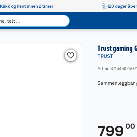
Klikk og hent innen 2 timer
120 dager åpen
Trust gaming 
TRUST
Art nr: 87134392507
Sammenleggbar ga
00
799