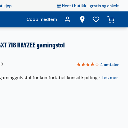
t kjøp
Hent i butikk - gratis og enkelt
Coop medlem
GXT 718 RAYZEE gamingstol
☆
☆
☆
☆
☆
18
4
omtaler
minggulvstol for komfortabel konsollspilling
-
les mer