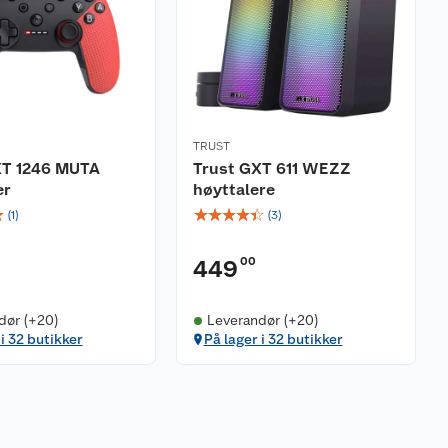
TRUST
XT 1246 MUTA
Trust GXT 611 WEZZ
er
høyttalere
☆
☆
☆
☆
☆
☆
(
1
)
(
3
)
00
449
dør (+20)
Leverandør (+20)
 i 32 butikker
På lager i 32 butikker