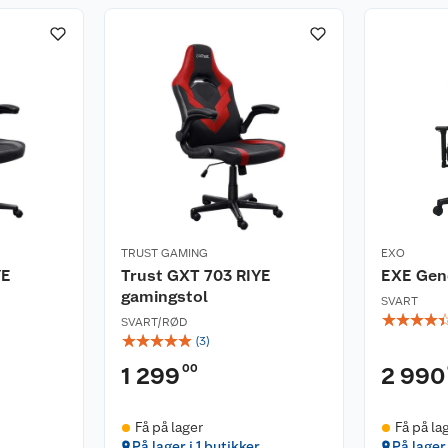
TRUST GAMING
EXO
YE
Trust GXT 703 RIYE
EXE Gen
gamingstol
SVART
☆
☆
☆
☆
SVART/RØD
☆
☆
☆
☆
☆
(
3
)
00
1 299
2 990
Få på lager
Få på la
På lager i 1 butikker
På lager 