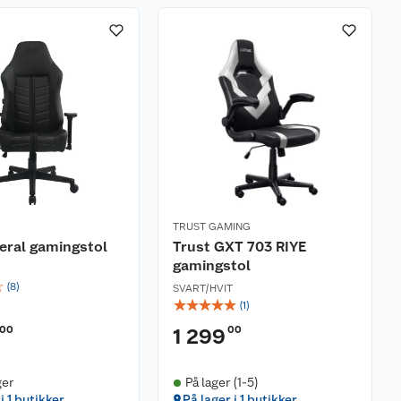
TRUST GAMING
eral gamingstol
Trust GXT 703 RIYE
gamingstol
☆
(
8
)
SVART/HVIT
☆
☆
☆
☆
☆
(
1
)
00
00
1 299
ger
På lager (1-5)
i 1 butikker
På lager i 1 butikker