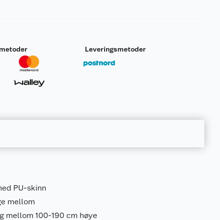
smetoder
Leveringsmetoder
med PU-skinn
lge mellom
og mellom 100-190 cm høye