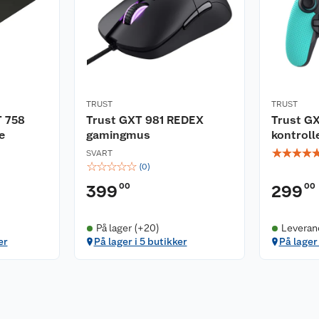
100-190 cm høye.
TRUST
TRUST
T 758
Trust GXT 981 REDEX
Trust G
e
gamingmus
kontroll
☆
☆
☆
☆
SVART
☆
☆
☆
☆
☆
(
0
)
00
00
399
299
På lager (+20)
Leveran
er
På lager i 5 butikker
På lager