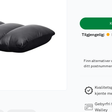
K
Tilgjengelig
:
Finn alternativer 
ditt postnumme
Kvalitets
kjente m
Gebyrfri
Walley