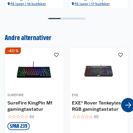
På lager i 16 butikker
På lager i 17 butikker
Kundeservice
Andre alternativer
Om oss
Kontakt oss
-40 %
Nyheter
Angre- og returrett
Våre butikker
Reklamasjon og garanti
Våre merkevarer
Ofte stilte spørsmål
SUREFIRE
EXE
SureFire KingPin M1
EXE® Rover Tenkeyless
Coop kjeder
Betalingsalternativer
gamingtastatur
RGB gamingtastatur
☆
☆
☆
☆
☆
☆
☆
☆
☆
☆
(
0
)
(
0
)
Ledige stillinger
Leveringsalternativer
Åpent kjøp
SPAR 239
Bærekraft