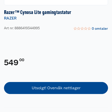
Razer™ Cynosa Lite gamingtastatur
RAZER
Art nr: 8886419344995
☆
☆
☆
☆
☆
0
omtaler
00
549
Utsolgt! Overvåk nettlager