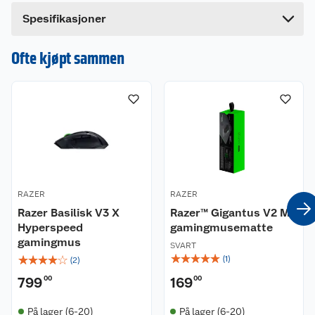
spillopplevelse som virkelig er din.
Bredde
23 cm
Dette produktet har ikke fått noen omtale ennå.
Spesifikasjoner
Hvis du kjøper produktet får du invitasjon til å gi
+ Drevet av Razer Chroma™ énsonebelysning
en omtale.
Ofte kjøpt sammen
med 16,8 millioner farger
+ Gamingtaster med en myk, polstret design
+ Fullt programmerbare taster med
makroopptak i sanntid.
+ Holdbar design som tåler søl, for
fullstendig sikkerhet
+ Razer Synapse-aktivert for konfigurasjon
på neste nivå
RAZER
RAZER
Razer Basilisk V3 X
Razer™ Gigantus V2 M
Hyperspeed
gamingmusematte
gamingmus
SVART
☆
☆
☆
☆
☆
☆
☆
☆
☆
☆
(
1
)
(
2
)
799
00
169
00
På lager (6-20)
På lager (6-20)