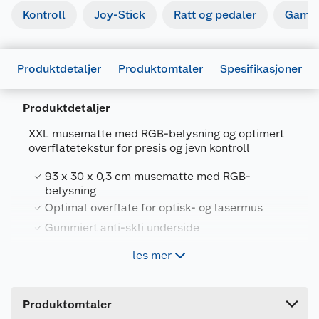
Kontroll
Joy-Stick
Ratt og pedaler
Gamin
Produktdetaljer
Produktomtaler
Spesifikasjoner
Produktdetaljer
XXL musematte med RGB-belysning og optimert
overflatetekstur for presis og jevn kontroll
Generelt
Artikkelnummer
8713439233957
93 x 30 x 0,3 cm musematte med RGB-
belysning
Leverandørens artikkelnummer
E10323
Optimal overflate for optisk- og lasermus
Farge
SVART
Gummiert anti-skli underside
Forpakningsmål
les mer
Bruttovekt
0.9 kg
XXL-design for ultimat frihet
Ikke la noe komme mellom deg og seieren din.
Høyde
14.2 cm
Denne XXL-musematten garanterer maksimal
Produktomtaler
bevegelsesfrihet, slik at du kan foreta deg alt
Lengde
34.6 cm