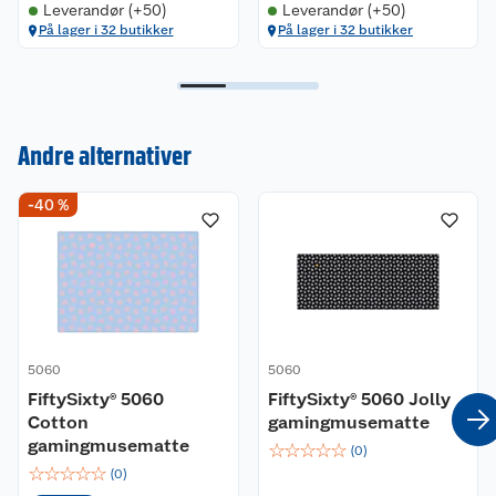
Leverandør (+50)
Leverandør (+50)
På lager i 32 butikker
På lager i 32 butikker
Andre alternativer
Kundeservice
-40 %
Om oss
Kontakt oss
Nyheter
Angre- og returrett
Våre butikker
Reklamasjon og garanti
5060
5060
Våre merkevarer
Ofte stilte spørsmål
FiftySixty® 5060
FiftySixty® 5060 Jolly
Cotton
gamingmusematte
Coop kjeder
Betalingsalternativer
gamingmusematte
☆
☆
☆
☆
☆
(
0
)
☆
☆
☆
☆
☆
(
0
)
Ledige stillinger
Leveringsalternativer
Åpent kjøp