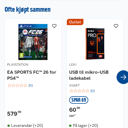
Ofte kjøpt sammen
Outlet
PLAYSTATION
LEKI
EA SPORTS FC™ 26 for
USB til mikro-USB
PS4™
ladekabel
☆
☆
☆
☆
☆
(
0
)
SVART
☆
☆
☆
☆
☆
(
0
)
SPAR 69
60
00
579
00
00
129
Leverandør (+20)
På lager (+20)