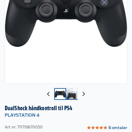
DualShock håndkontroll til PS4
PLAYSTATION 4
Art nr: 711719870050
☆
☆
☆
☆
☆
8
omtaler