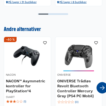
På lager i 31 butikker
På lager i 8 butikker
Andre alternativer
Kundeservice
-40 %
Om oss
Kontakt oss
Nyheter
Angre- og returrett
Våre butikker
Reklamasjon og garanti
NACON
ONIVERSE
Våre merkevarer
NACON™ Asymmetric
Ofte stilte spørsmål
ONIVERSE Trådløs
kontroller for
Revolt Bluetooth
PlayStation®4
Controller Mercury
Coop kjeder
Betalingsalternativer
Gray (PS4 PC Mobil)
SVART
☆
☆
☆
☆
☆
☆
☆
☆
☆
☆
(
1
)
(
0
)
Ledige stillinger
Leveringsalternativer
Åpent kjøp