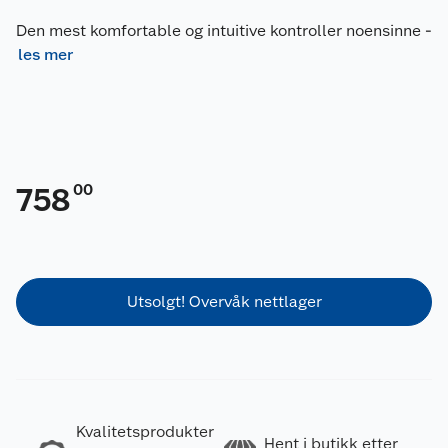
Den mest komfortable og intuitive kontroller noensinne
-
les mer
00
758
Utsolgt! Overvåk nettlager
Kvalitetsprodukter
Hent i butikk etter