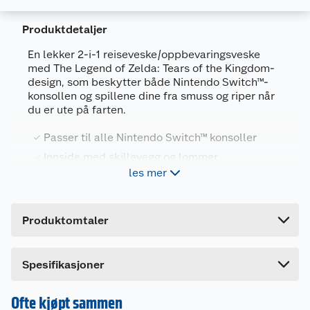
Produktdetaljer
En lekker 2-i-1 reiseveske/oppbevaringsveske
med The Legend of Zelda: Tears of the Kingdom-
design, som beskytter både Nintendo Switch™-
Generelt
konsollen og spillene dine fra smuss og riper når
du er ute på farten.
Artikkelnummer
45496431648
Leverandørens artikkelnummer
212049
Passer til alle Nintendo Switch™ konsoller
Innside med skillevegg og lommer
Forpakningsmål
les mer
Et robust skall og praktisk bærehåndtak
Bruttovekt
0.222 kg
Motiv fra The Legend of Zelda: Tears of the
Høyde
30.5 cm
Kingdom
Produktomtaler
Lengde
6.5 cm
Reisevesken har heldekkende motiv fra The
Bredde
13 cm
Legend of Zelda: Tears of the Kingdom og har
Dette produktet har ikke fått noen omtale ennå.
Spesifikasjoner
plass til en Nintendo Switch™, Nintendo Switch
Hvis du kjøper produktet får du invitasjon til å gi
Lite™ eller Nintendo Switch™ OLED konsoll.
en omtale.
Ofte kjøpt sammen
Innsiden er utstyrt med støtdempende skillevegg