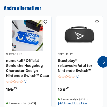
Kundeservice
Andre alternativer
Om oss
Kontakt oss
Nyheter
Angre- og returrett
Våre butikker
Reklamasjon og garanti
Våre merkevarer
Ofte stilte spørsmål
NUMSKULL®
STEELPLAY
numskull® Official
Steelplay®
Coop kjeder
Betalingsalternativer
Sonic the Hedgehog
reiseveske/etui for
Character Design
Nintendo Switch™
Ledige stillinger
Leveringsalternativer
Åpent kjøp
Nintendo Switch™ Case
☆
☆
☆
☆
☆
(
0
)
☆
☆
☆
☆
☆
(
0
)
Bærekraft
Pakkesporing
Coop medlem
199
00
129
00
Sikkerhetsdatablad
Sikkerhetsdatablad
Retur av el-avfall
Trampoline
Leverandør (+20)
Leverandør (+20)
På lager i 2 butikker
Samvirkelag
Kjøpsvilkår
Klikk og hent