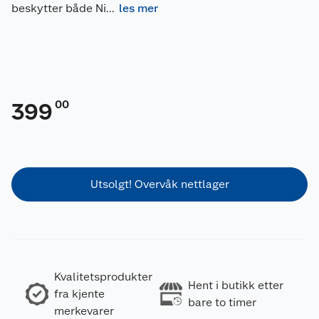
beskytter både Ni
...
les mer
00
399
Utsolgt! Overvåk nettlager
Kvalitetsprodukter
Hent i butikk etter
fra kjente
bare to timer
merkevarer