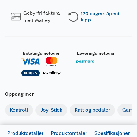
Gebyrfri faktura
120 dagers åpent
kjøp
med Walley
Betalingsmetoder
Leveringsmetoder
Oppdag mer
Kontroll
Joy-Stick
Ratt og pedaler
Gamin
Produktdetaljer
Produktomtaler
Spesifikasjoner