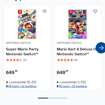
som beskytter skjermen, og egne lommer til både
spillkort og Joy-Con Straps. Selve skallet er laget
i robuste materialer for maksimal beskyttelse.
Det behagelige bærehåndtaket gjør det enkelt å
ta den med seg på farten.
Reisevesken er et offisielt lisensiert Nintendo-
produkt.
NINTENDO SWITCH
NINTENDO SWITCH
Super Mario Party
Mario Kart 8 Deluxe til
Nintendo Switch™
Nintendo Switch™
☆
☆
☆
☆
☆
☆
☆
☆
☆
☆
(
2
)
(
8
)
649
00
649
00
Leverandør (6-20)
Leverandør (+20)
På lager i 32 butikker
På lager i 32 butikker