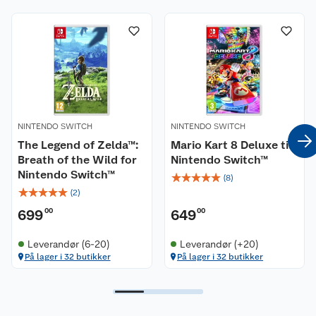
Nyheter
Angre- og returrett
Våre butikker
Reklamasjon og garanti
Våre merkevarer
Ofte stilte spørsmål
NINTENDO SWITCH
NINTENDO SWITCH
Coop kjeder
Betalingsalternativer
The Legend of Zelda™:
Mario Kart 8 Deluxe til
Breath of the Wild for
Nintendo Switch™
Ledige stillinger
Leveringsalternativer
Åpent kjøp
Nintendo Switch™
☆
☆
☆
☆
☆
(
8
)
☆
☆
☆
☆
☆
(
2
)
Bærekraft
Pakkesporing
Coop medlem
699
00
649
00
Sikkerhetsdatablad
Sikkerhetsdatablad
Retur av el-avfall
Trampoline
Leverandør (6-20)
Leverandør (+20)
På lager i 32 butikker
På lager i 32 butikker
Samvirkelag
Kjøpsvilkår
Klikk og hent
Festdrakter til hele familien
Hagemøbler og utemøbler
Virksomheten
Personvern
Matvaregaranti
Alt til grillsesongen
Sykler og sykkelutstyr