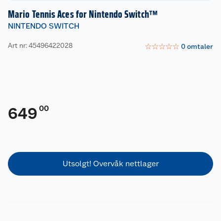
Mario Tennis Aces for Nintendo Switch™
NINTENDO SWITCH
Art nr: 45496422028
☆
☆
☆
☆
☆
0
omtaler
00
649
Utsolgt! Overvåk nettlager