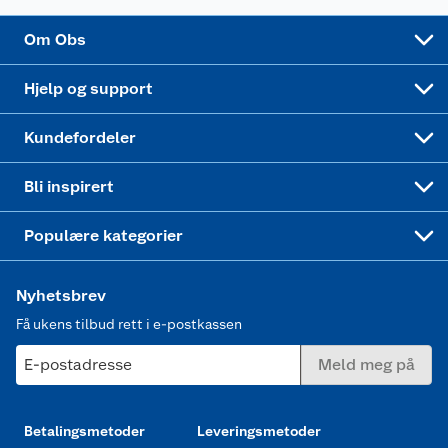
Sponsorvirksomhet
Cookies
Coop Mastercard
Velg riktig barnesykkel
LEGO
Om Obs
Leveringstid
Coop bedriftskort
Oppskrifter
Høytrykkspyler
Hjelp og support
Min kake
Ukas 4 middagstilbud
Klær
Kundefordeler
Mer inspirasjon
Symaskin
Bli inspirert
Joggesko dame
Populære kategorier
Nyhetsbrev
Få ukens tilbud rett i e-postkassen
E-postadresse
Meld meg på
Betalingsmetoder
Leveringsmetoder