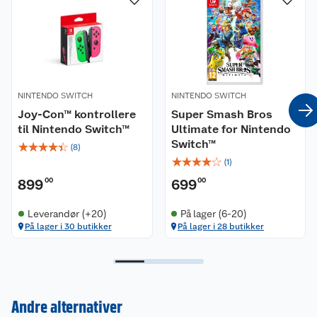
NINTENDO SWITCH
NINTENDO SWITCH
Joy-Con™ kontrollere
Super Smash Bros
til Nintendo Switch™
Ultimate for Nintendo
Switch™
☆
☆
☆
☆
☆
(
8
)
☆
☆
☆
☆
☆
(
1
)
899
00
699
00
Leverandør (+20)
På lager (6-20)
På lager i 30 butikker
På lager i 28 butikker
Kundeservice
Andre alternativer
Om oss
Kontakt oss