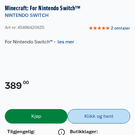
Minecraft: For Nintendo Switch™
NINTENDO SWITCH
Art nr: 45496420635
☆
☆
☆
☆
☆
2
omtaler
For Nintendo Switch™
-
les mer
00
389
Kjøp
Klikk og hent
Tilgjengelig
:
Butikklager: