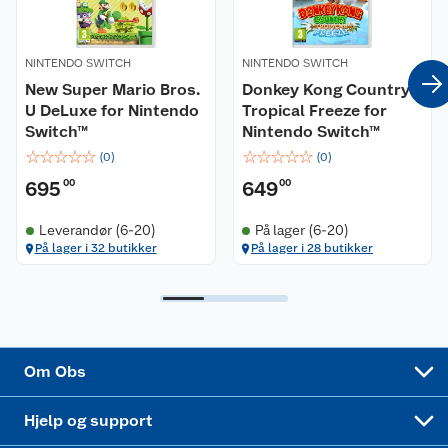
Våre merkevarer
Ofte stilte spørsmål
NINTENDO SWITCH
NINTENDO SWITCH
Coop kjeder
Betalingsalternativer
New Super Mario Bros.
Donkey Kong Country:
U DeLuxe for Nintendo
Tropical Freeze for
Ledige stillinger
Leveringsalternativer
Åpent kjøp
Switch™
Nintendo Switch™
☆
☆
☆
☆
☆
☆
☆
☆
☆
☆
(
0
)
(
0
)
Bærekraft
Pakkesporing
Coop medlem
695
00
649
00
Sikkerhetsdatablad
Sikkerhetsdatablad
Retur av el-avfall
Trampoline
Leverandør (6-20)
På lager (6-20)
På lager i 32 butikker
På lager i 28 butikker
Samvirkelag
Kjøpsvilkår
Klikk og hent
Festdrakter til hele familien
Hagemøbler og utemøbler
Virksomheten
Personvern
Matvaregaranti
Alt til grillsesongen
Sykler og sykkelutstyr
Sponsorvirksomhet
Cookies
Coop Mastercard
Velg riktig barnesykkel
LEGO
Om Obs
Leveringstid
Coop bedriftskort
Oppskrifter
Høytrykkspyler
Hjelp og support