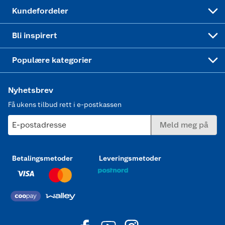
Min kake
Ukas 4 middagstilbud
Klær
Kundefordeler
Mer inspirasjon
Symaskin
Bli inspirert
Joggesko dame
Populære kategorier
Nyhetsbrev
Få ukens tilbud rett i e-postkassen
E-postadresse
Meld meg på
Betalingsmetoder
Leveringsmetoder