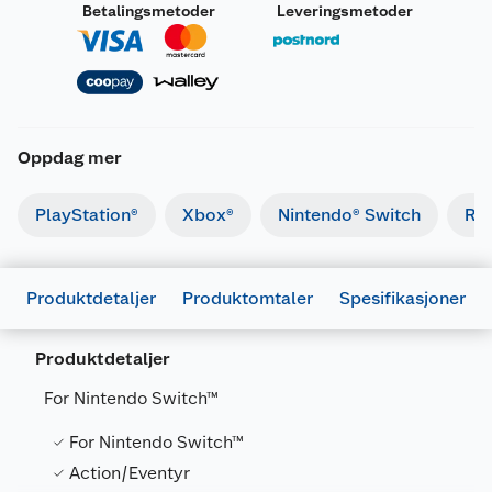
Betalingsmetoder
Leveringsmetoder
Oppdag mer
PlayStation®
Xbox®
Nintendo® Switch
Ret
Produktdetaljer
Produktomtaler
Spesifikasjoner
Produktdetaljer
For Nintendo Switch™
For Nintendo Switch™
Generelt
Action/Eventyr
Artikkelnummer
45496420635