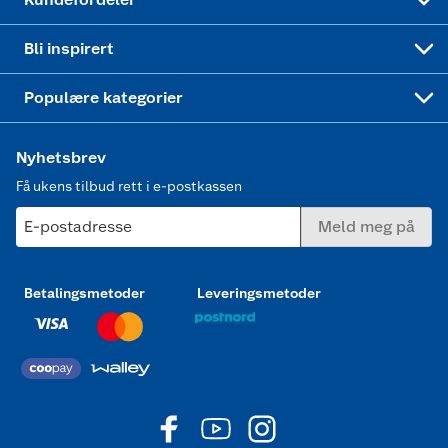
Mer inspirasjon
Symaskin
Bli inspirert
Joggesko dame
Populære kategorier
Nyhetsbrev
Få ukens tilbud rett i e-postkassen
E-postadresse
Meld meg på
Betalingsmetoder
Leveringsmetoder