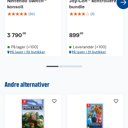
Nintendo Switch™
Joy‑Con™ kontrollere
konsoll
bundle
☆
☆
☆
☆
☆
☆
☆
☆
☆
☆
(
30
)
(
3
)
3 790
00
899
00
På lager (+100)
Leverandør (+100)
På lager i 30 butikker
På lager i 31 butikker
Kundeservice
Andre alternativer
Om oss
Kontakt oss
Nyheter
Angre- og returrett
Våre butikker
Reklamasjon og garanti
Våre merkevarer
Ofte stilte spørsmål