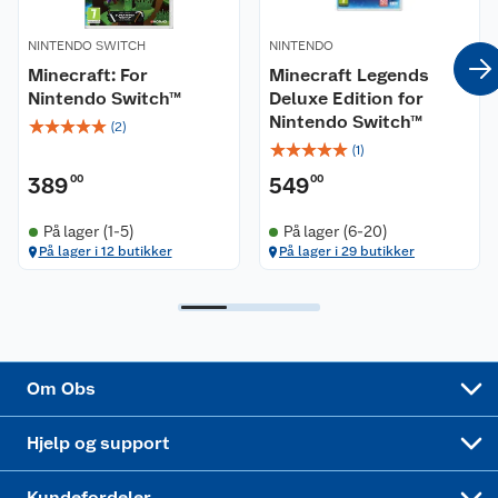
NINTENDO SWITCH
NINTENDO
Coop kjeder
Betalingsalternativer
Minecraft: For
Minecraft Legends
Nintendo Switch™
Deluxe Edition for
Ledige stillinger
Leveringsalternativer
Åpent kjøp
Nintendo Switch™
☆
☆
☆
☆
☆
(
2
)
☆
☆
☆
☆
☆
(
1
)
Bærekraft
Pakkesporing
Coop medlem
389
00
549
00
Sikkerhetsdatablad
Sikkerhetsdatablad
Retur av el-avfall
Trampoline
På lager (1-5)
På lager (6-20)
På lager i 12 butikker
På lager i 29 butikker
Samvirkelag
Kjøpsvilkår
Klikk og hent
Festdrakter til hele familien
Hagemøbler og utemøbler
Virksomheten
Personvern
Matvaregaranti
Alt til grillsesongen
Sykler og sykkelutstyr
Sponsorvirksomhet
Cookies
Coop Mastercard
Velg riktig barnesykkel
LEGO
Om Obs
Leveringstid
Coop bedriftskort
Oppskrifter
Høytrykkspyler
Hjelp og support
Min kake
Ukas 4 middagstilbud
Klær
Kundefordeler