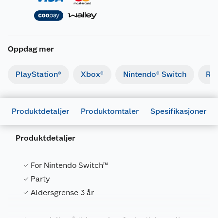
Oppdag mer
PlayStation®
Xbox®
Nintendo® Switch
Ret
Produktdetaljer
Produktomtaler
Spesifikasjoner
Produktdetaljer
For Nintendo Switch™
Party
Generelt
Aldersgrense 3 år
Artikkelnummer
45496428815
Leverandørens artikkelnummer
E10239