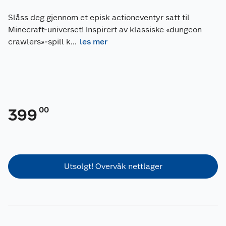
Slåss deg gjennom et episk actioneventyr satt til
Minecraft-universet! Inspirert av klassiske «dungeon
crawlers»-spill k
...
les mer
00
399
Utsolgt! Overvåk nettlager