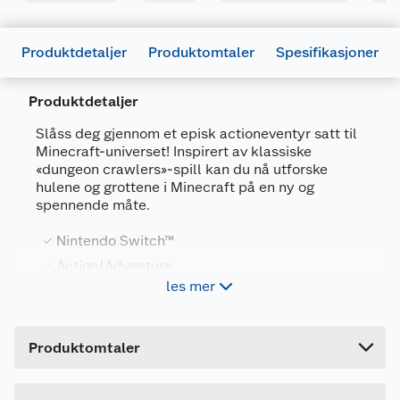
Produktdetaljer
Produktomtaler
Spesifikasjoner
Produktdetaljer
Slåss deg gjennom et episk actioneventyr satt til
Minecraft-universet! Inspirert av klassiske
Generelt
«dungeon crawlers»-spill kan du nå utforske
hulene og grottene i Minecraft på en ny og
Artikkelnummer
45496429096
spennende måte.
Leverandørens
750S2898MINEDULT
artikkelnummer
Nintendo Switch™
Action/Adventure
Forpakningsmål
les mer
Aldersgrense 7 år
Bruttovekt
0.2 kg
Høyde
17 cm
Spillet er fylt til randen med skatter og brettene
Produktomtaler
har stor variasjon i det du slåss deg dypere
Lengde
2 cm
innover i hulene. Spill alene (om du er modig nok)
Bredde
14 cm
eller sammen med opptil tre andre venner.