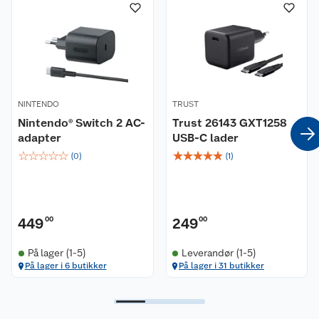
Om oss
Kontakt oss
Nyheter
Angre- og returrett
Våre butikker
Reklamasjon og garanti
Våre merkevarer
Ofte stilte spørsmål
NINTENDO
TRUST
Nintendo® Switch 2 AC-
Trust 26143 GXT1258
adapter
USB-C lader
Coop kjeder
Betalingsalternativer
☆
☆
☆
☆
☆
☆
☆
☆
☆
☆
(
0
)
(
1
)
Ledige stillinger
Leveringsalternativer
Åpent kjøp
Bærekraft
Pakkesporing
Coop medlem
449
00
249
00
Sikkerhetsdatablad
Sikkerhetsdatablad
Retur av el-avfall
Trampoline
På lager (1-5)
Leverandør (1-5)
På lager i 6 butikker
På lager i 31 butikker
Samvirkelag
Kjøpsvilkår
Klikk og hent
Festdrakter til hele familien
Hagemøbler og utemøbler
Virksomheten
Personvern
Matvaregaranti
Alt til grillsesongen
Sykler og sykkelutstyr