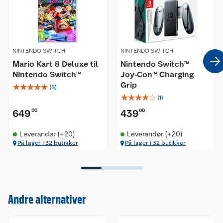
NINTENDO SWITCH
NINTENDO SWITCH
Mario Kart 8 Deluxe til
Nintendo Switch™
Nintendo Switch™
Joy‑Con™ Charging
Grip
☆
☆
☆
☆
☆
(
8
)
☆
☆
☆
☆
☆
(
1
)
649
00
439
00
Leverandør (+20)
Leverandør (+20)
På lager i 32 butikker
På lager i 32 butikker
Andre alternativer
Kundeservice