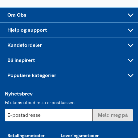
Sponsorvirksomhet
Cookies
Coop Mastercard
Velg riktig barnesykkel
LEGO
Om Obs
Leveringstid
Coop bedriftskort
Oppskrifter
Høytrykkspyler
Hjelp og support
Min kake
Ukas 4 middagstilbud
Klær
Kundefordeler
Mer inspirasjon
Symaskin
Bli inspirert
Joggesko dame
Populære kategorier
Nyhetsbrev
Få ukens tilbud rett i e-postkassen
E-postadresse
Meld meg på
Betalingsmetoder
Leveringsmetoder