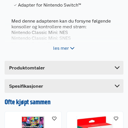
Adapter for Nintendo Switch™
Generelt
Med denne adapteren kan du forsyne følgende
Artikkelnummer
45496444891
konsoller og kontrollere med strøm:
Nintendo Classic Mini: NES
Leverandørens artikkelnummer
E10277
Nintendo Classic Mini: SNES
Forpakningsmål
Nintendo Switch Pro-kontroller
les mer
Joy Con-kontrollere
Bruttovekt
0.15 kg
Høyde
17 cm
Produktomtaler
Lengde
1.5 cm
Bredde
13.5 cm
Dette produktet har ikke fått noen omtale ennå.
Spesifikasjoner
Hvis du kjøper produktet får du invitasjon til å gi
en omtale.
Ofte kjøpt sammen