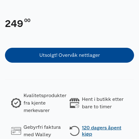
00
249
Utsolgt! Overvåk nettlager
Kvalitetsprodukter
Hent i butikk etter
fra kjente
bare to timer
merkevarer
Gebyrfri faktura
120 dagers åpent
kjøp
med Walley