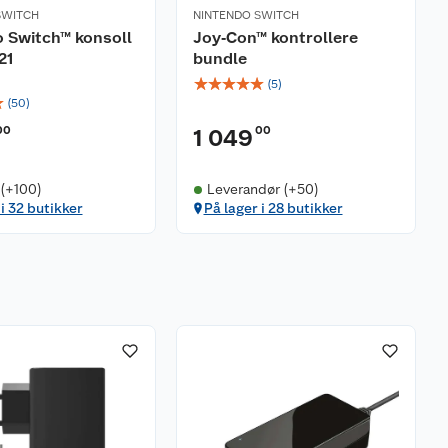
SWITCH
NINTENDO SWITCH
 Switch™ konsoll
Joy‑Con™ kontrollere
21
bundle
☆
☆
☆
☆
☆
(
5
)
☆
(
50
)
00
00
1 049
 (+100)
Leverandør (+50)
 i 32 butikker
På lager i 28 butikker