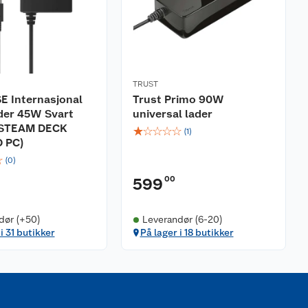
TRUST
E Internasjonal
Trust Primo 90W
der 45W Svart
universal lader
 STEAM DECK
☆
☆
☆
☆
☆
(
1
)
 PC)
☆
(
0
)
00
599
dør (+50)
Leverandør (6-20)
i 31 butikker
På lager i 18 butikker