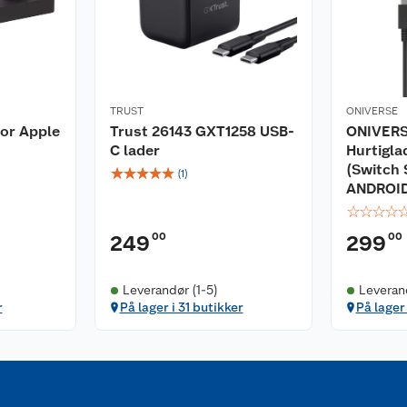
TRUST
ONIVERSE
for Apple
Trust 26143 GXT1258 USB-
ONIVERS
C lader
Hurtigla
(Switch
☆
☆
☆
☆
☆
(
1
)
ANDROID
☆
☆
☆
☆
00
00
249
299
Leverandør (1-5)
Leveran
r
På lager i 31 butikker
På lager 