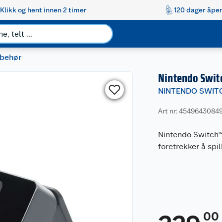
Klikk og hent innen 2 timer
120 dager åpen
lbehør
Nintendo Swit
NINTENDO SWIT
Art nr: 4549643084
Nintendo Switch™
foretrekker å spi
00