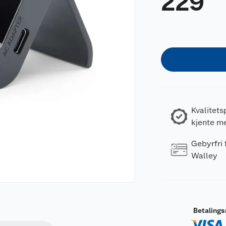
229
Kvalitets
kjente m
Gebyrfri
Walley
Betaling