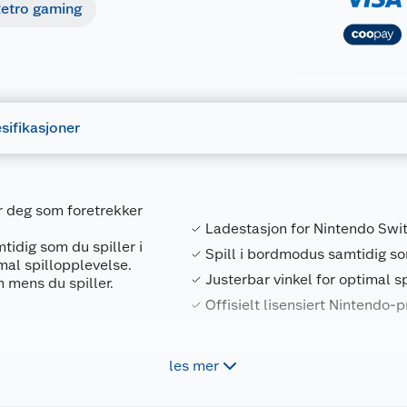
etro gaming
sifikasjoner
r deg som foretrekker
Ladestasjon for Nintendo Swi
tidig som du spiller i
Spill i bordmodus samtidig s
mal spillopplevelse.
Justerbar vinkel for optimal s
 mens du spiller.
Offisielt lisensiert Nintendo-
kkingstasjonen til
les mer
e Nintendo Switch™-