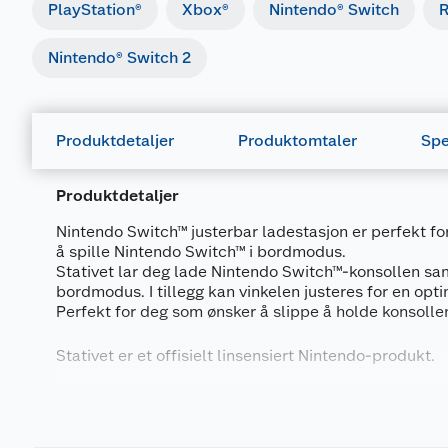
PlayStation®
Xbox®
Nintendo® Switch
R
Nintendo® Switch 2
Produktdetaljer
Produktomtaler
Spe
Produktdetaljer
Nintendo Switch™ justerbar ladestasjon er perfekt fo
å spille Nintendo Switch™ i bordmodus.
Stativet lar deg lade Nintendo Switch™-konsollen sam
bordmodus. I tillegg kan vinkelen justeres for en opti
Perfekt for deg som ønsker å slippe å holde konsollen
Stativet er et offisielt linsensiert Nintendo-produkt.
Vennligst merk deg at dette stativet ikke erstatter do
Nintendo Switch™. Stativet skal kun brukes til å lad
konsollen din mens du spiller i bordmodus.