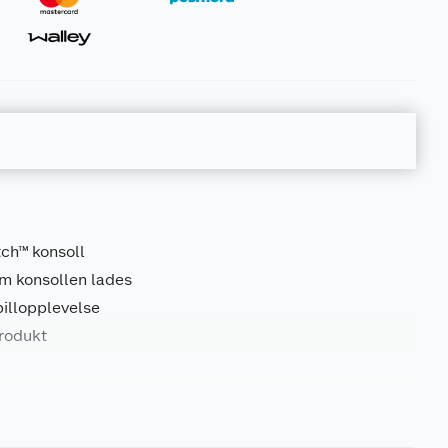
tch™ konsoll
om konsollen lades
pillopplevelse
produkt