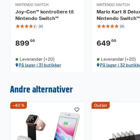
NINTENDO SWITCH
NINTENDO SWITCH
Joy-Con™ kontrollere til
Mario Kart 8 Delux
Nintendo Switch™
Nintendo Switch™
☆
☆
☆
☆
☆
☆
☆
☆
☆
☆
(
8
)
(
8
)
00
00
899
649
Leverandør (+20)
Leverandør (+20)
På lager i 31 butikker
På lager i 32 butikk
Andre alternativer
-40 %
Outlet