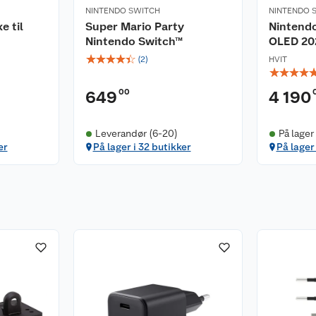
NINTENDO SWITCH
NINTENDO 
e til
Super Mario Party
Nintendo
Nintendo Switch™
OLED 20
☆
☆
☆
☆
☆
(
2
)
HVIT
☆
☆
☆
☆
00
649
4 190
Leverandør (6-20)
På lager
er
På lager i 32 butikker
På lager