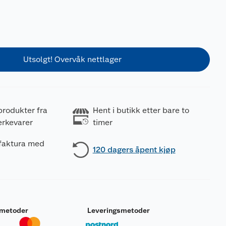
Utsolgt! Overvåk nettlager
produkter fra
Hent i butikk etter bare to
erkevarer
timer
 faktura med
120 dagers åpent kjøp
smetoder
Leveringsmetoder