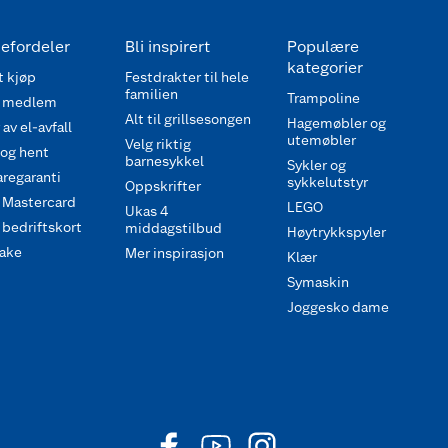
efordeler
Bli inspirert
Populære
kategorier
 kjøp
Festdrakter til hele
familien
Trampoline
 medlem
Alt til grillsesongen
Hagemøbler og
av el-avfall
utemøbler
Velg riktig
 og hent
barnesykkel
Sykler og
regaranti
sykkelutstyr
Oppskrifter
 Mastercard
LEGO
Ukas 4
bedriftskort
middagstilbud
Høytrykkspyler
ake
Mer inspirasjon
Klær
Symaskin
Joggesko dame