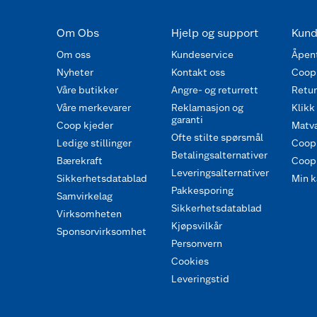
Om Obs
Hjelp og support
Kund
Om oss
Kundeservice
Åpent
Nyheter
Kontakt oss
Coop
Våre butikker
Angre- og returrett
Retur 
Våre merkevarer
Reklamasjon og
Klikk
garanti
Coop kjeder
Matva
Ofte stilte spørsmål
Ledige stillinger
Coop
Betalingsalternativer
Bærekraft
Coop 
Leveringsalternativer
Sikkerhetsdatablad
Min k
Pakkesporing
Samvirkelag
Sikkerhetsdatablad
Virksomheten
Kjøpsvilkår
Sponsorvirksomhet
Personvern
Cookies
Leveringstid