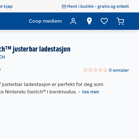
t kjøp
Hent i butikk - gratis og enkelt
Coop medlem
ch™ justerbar ladestasjon
CH
☆
☆
☆
☆
☆
9
0
omtaler
 justerbar ladestasjon er perfekt for deg som
lle Nintendo Switch™ i bordmodus.
-
les mer