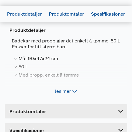
Produktdetaljer
Produktomtaler
Spesifikasjoner
Produktdetaljer
Generelt
Badekar med propp gjør det enkelt å tømme. 50 l.
Artikkelnummer
6411760434105
Passer for litt større barn.
Leverandørens artikkelnummer
43410
Mål 90x47x24 cm
Størrelse
50 L
50 l
Med propp, enkelt å tømme
Farge
HVIT
Forpakningsmål
les mer
Badekar med propp gjør det enkelt å tømme. 50 l.
Bruttovekt
1.88 kg
Passer for litt større barn.
Høyde
22.9 cm
Produktomtaler
Lengde
88.7 cm
Bredde
50 cm
Spesifikasjoner