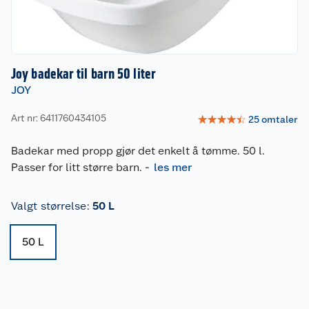
Joy badekar til barn 50 liter
JOY
Art nr: 6411760434105
☆
☆
☆
☆
☆
25
omtaler
Badekar med propp gjør det enkelt å tømme. 50 l.
Passer for litt større barn.
-
les mer
Valgt størrelse
:
50 L
50 L