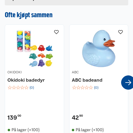
Ofte kjøpt sammen
OKIDOKI
ABC
Okidoki badedyr
ABC badeand
☆
☆
☆
☆
☆
☆
☆
☆
☆
☆
(
0
)
(
0
)
139
00
42
90
Kundeservice
På lager (+100)
På lager (+100)