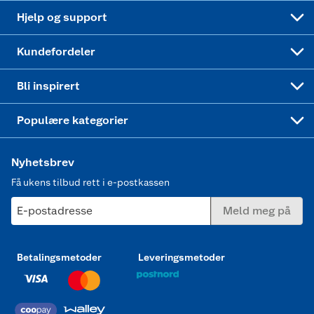
Leveringstid
Coop bedriftskort
Oppskrifter
Høytrykkspyler
Hjelp og support
Min kake
Ukas 4 middagstilbud
Klær
Kundefordeler
Mer inspirasjon
Symaskin
Bli inspirert
Joggesko dame
Populære kategorier
Nyhetsbrev
Få ukens tilbud rett i e-postkassen
E-postadresse
Meld meg på
Betalingsmetoder
Leveringsmetoder