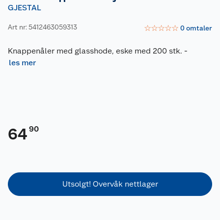
GJESTAL
Art nr: 5412463059313
☆
☆
☆
☆
☆
0
omtaler
Knappenåler med glasshode, eske med 200 stk.
-
les mer
90
64
Utsolgt! Overvåk nettlager