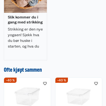
Slik kommer du i
gang med strikking
Strikking er den nye
yogaen! Sjekk hva
du bør huske i
starten, og hva du
bør begynne med.
Ekspertenes tips til
strikking.
Ofte kjøpt sammen
Kundeservice
-40 %
-40 %
Om oss
Kontakt oss
Nyheter
Angre- og returrett