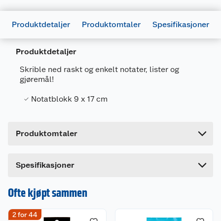
Produktdetaljer
Produktomtaler
Spesifikasjoner
Generelt
Produktdetaljer
Artikkelnummer
7314885351182
Skrible ned raskt og enkelt notater, lister og
Leverandørens artikkelnummer
V4581
gjøremål!
Forpakningsmål
Notatblokk 9 x 17 cm
Bruttovekt
0.1 kg
Høyde
17.5 cm
Produktomtaler
Lengde
0.7 cm
Bredde
9 cm
Dette produktet har ikke fått noen omtale ennå.
Spesifikasjoner
Hvis du kjøper produktet får du invitasjon til å gi
en omtale.
Ofte kjøpt sammen
2 for 44