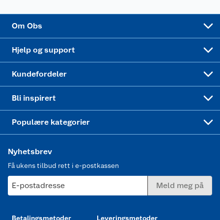
Sponsorvirksomhet
Cookies
Coop Mastercard
Velg riktig barnesykkel
LEGO
Om Obs
Leveringstid
Coop bedriftskort
Oppskrifter
Høytrykkspyler
Hjelp og support
Min kake
Ukas 4 middagstilbud
Klær
Kundefordeler
Mer inspirasjon
Symaskin
Bli inspirert
Joggesko dame
Populære kategorier
Nyhetsbrev
Få ukens tilbud rett i e-postkassen
E-postadresse
Meld meg på
Betalingsmetoder
Leveringsmetoder