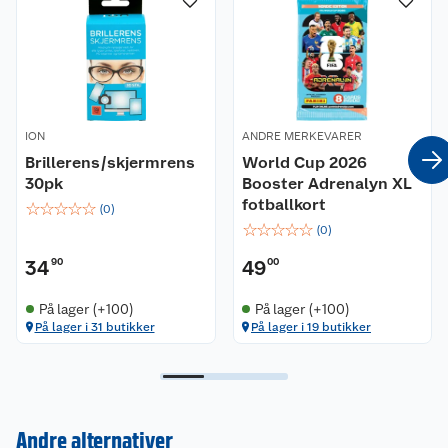
ION
ANDRE MERKEVARER
Brillerens/skjermrens
World Cup 2026
30pk
Booster Adrenalyn XL
fotballkort
☆
☆
☆
☆
☆
(
0
)
☆
☆
☆
☆
☆
(
0
)
34
90
49
00
På lager (+100)
På lager (+100)
På lager i 31 butikker
På lager i 19 butikker
Kundeservice
Andre alternativer