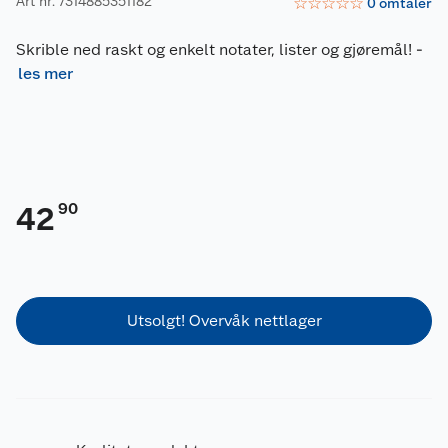
Art nr: 7314885351182
☆
☆
☆
☆
☆
0
omtaler
Skrible ned raskt og enkelt notater, lister og gjøremål!
-
les mer
90
42
Utsolgt! Overvåk nettlager