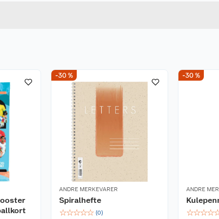
u kjøper produktet får du invitasjon til å gi en omtale.
Bredde
-30 %
-30 %
ANDRE MERKEVARER
ANDRE ME
ooster
Spiralhefte
Kulepen
allkort
☆
☆
☆
☆
☆
☆
☆
☆
☆
(
0
)