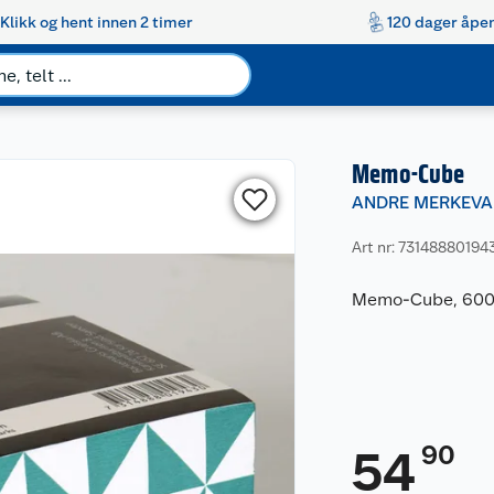
Klikk og hent innen 2 timer
120 dager åpen
Memo-Cube
ANDRE MERKEVA
Art nr: 73148880194
Memo-Cube, 600
90
54