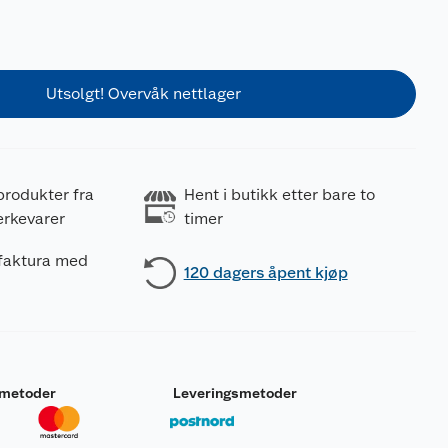
Utsolgt! Overvåk nettlager
produkter fra
Hent i butikk etter bare to
erkevarer
timer
 faktura med
120 dagers åpent kjøp
smetoder
Leveringsmetoder