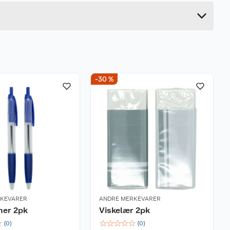
7.5 cm
-30 %
RKEVARER
ANDRE MERKEVARER
ner 2pk
Viskelær 2pk
☆
☆
☆
☆
☆
☆
(
0
)
(
0
)