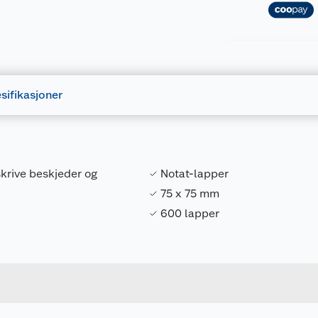
sifikasjoner
skrive beskjeder og
Notat-lapper
75 x 75 mm
600 lapper
Forpakningsmål
7314888019430
Bruttovekt
V4382
Høyde
Lengde