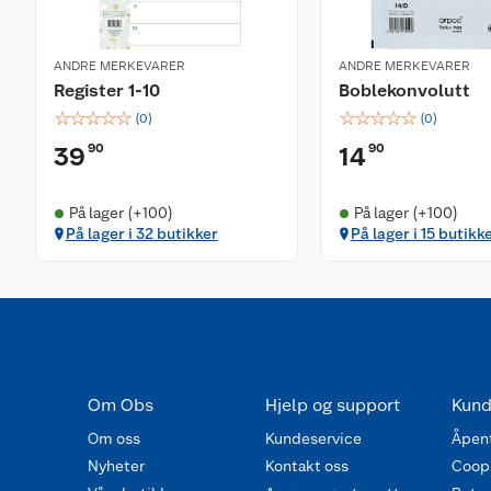
ANDRE MERKEVARER
ANDRE MERKEVARER
Register 1-10
Boblekonvolutt
☆
☆
☆
☆
☆
☆
☆
☆
☆
☆
(
0
)
(
0
)
90
90
39
14
På lager (+100)
På lager (+100)
På lager i 32 butikker
På lager i 15 butikk
Om Obs
Hjelp og support
Kund
Om oss
Kundeservice
Åpent
Nyheter
Kontakt oss
Coop