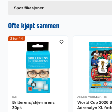
Dette produktet har ikke fått noen omtale ennå. Hvis d
Spesifikasjoner
Ofte kjøpt sammen
2 for 44
ION
ANDRE MERKEVARER
Brillerens/skjermrens
World Cup 2026 B
30pk
Adrenalyn XL fotb