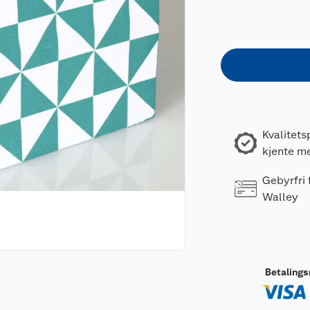
Kvalitets
kjente m
Gebyrfri
Walley
Betaling