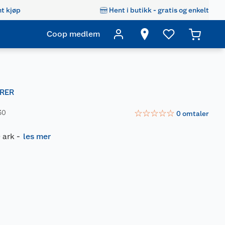
t kjøp
Hent i butikk - gratis og enkelt
Coop medlem
RER
☆
☆
☆
☆
☆
30
0
omtaler
 ark
-
les mer