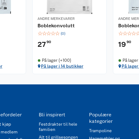
ANDRE MERKEVARER
ANDRE ME
Boblekonvolutt
Bobleko
☆
☆
☆
☆
☆
☆
☆
☆
☆
(
0
)
90
90
27
19
På lager (+100)
På lager
er
På lager i 14 butikker
På lager 
efordeler
Bli inspirert
Populære
kategorier
 kjøp
Festdrakter til hele
familien
Trampoline
 medlem
Alt til grillsesongen
Hagemøbler og