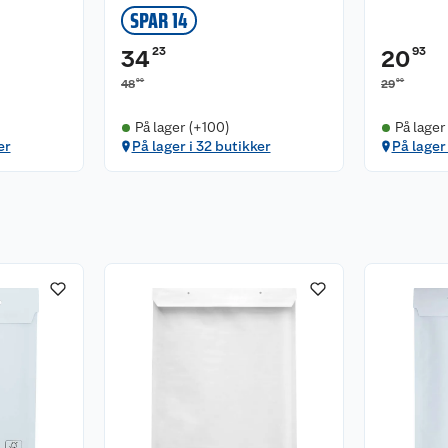
SPAR 14
23
93
34
20
90
90
48
29
På lager (+100)
På lager
er
På lager i 32 butikker
På lager