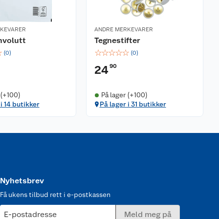
RKEVARER
ANDRE MERKEVARER
nvolutt
Tegnestifter
☆
☆
☆
☆
☆
☆
(
0
)
(
0
)
90
24
 (+100)
På lager (+100)
i 14 butikker
På lager i 31 butikker
Nyhetsbrev
Få ukens tilbud rett i e-postkassen
E-postadresse
Meld meg på