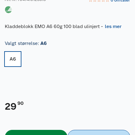
☆
☆
☆
☆
☆
0
omtaler
Kladdeblokk EMO A6 60g 100 blad ulinjert
-
les mer
Valgt størrelse
:
A6
A6
90
29