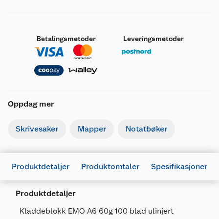
Betalingsmetoder
Leveringsmetoder
Oppdag mer
Skrivesaker
Mapper
Notatbøker
Generelt
Produktdetaljer
Produktomtaler
Spesifikasjoner
Artikkelnummer
7047410125315
Leverandørens artikkelnummer
149940
Produktdetaljer
Størrelse
A6
Kladdeblokk EMO A6 60g 100 blad ulinjert