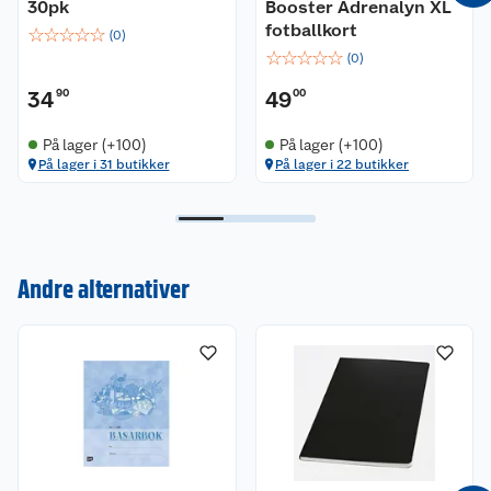
30pk
Booster Adrenalyn XL
fotballkort
☆
☆
☆
☆
☆
(
0
)
☆
☆
☆
☆
☆
(
0
)
34
90
49
00
På lager (+100)
På lager (+100)
På lager i 31 butikker
På lager i 22 butikker
Kundeservice
Om oss
Kontakt oss
Andre alternativer
Nyheter
Angre- og returrett
Våre butikker
Reklamasjon og garanti
Våre merkevarer
Ofte stilte spørsmål
Coop kjeder
Betalingsalternativer