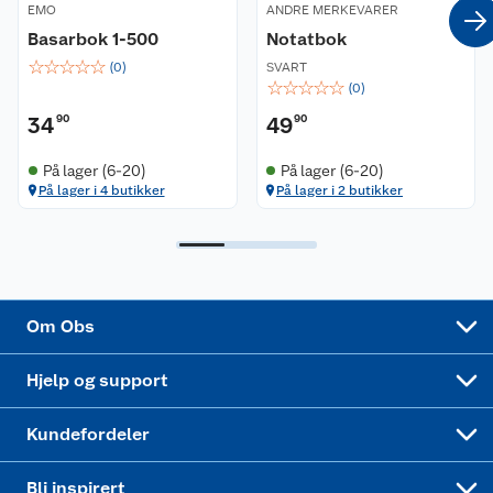
EMO
ANDRE MERKEVARER
Basarbok 1-500
Notatbok
Ledige stillinger
Leveringsalternativer
Åpent kjøp
☆
☆
☆
☆
☆
(
0
)
SVART
☆
☆
☆
☆
☆
(
0
)
Bærekraft
Pakkesporing
Coop medlem
34
90
49
90
Sikkerhetsdatablad
Sikkerhetsdatablad
Retur av el-avfall
Trampoline
På lager (6-20)
På lager (6-20)
På lager i 4 butikker
På lager i 2 butikker
Samvirkelag
Kjøpsvilkår
Klikk og hent
Festdrakter til hele familien
Hagemøbler og utemøbler
Virksomheten
Personvern
Matvaregaranti
Alt til grillsesongen
Sykler og sykkelutstyr
Sponsorvirksomhet
Cookies
Coop Mastercard
Velg riktig barnesykkel
LEGO
Om Obs
Leveringstid
Coop bedriftskort
Oppskrifter
Høytrykkspyler
Hjelp og support
Min kake
Ukas 4 middagstilbud
Klær
Kundefordeler
Mer inspirasjon
Symaskin
Bli inspirert