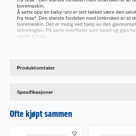
boremaskin.
Å sette opp en baby-uro er lett takket være den sel
fra tesa®. Den største fordelen med limkroken er at 
boremaskin. Det er mulig ved hjelp av den gjennomp
teknologien. På sarte overflater som tapet og gips h
opptil 0,5 kg.
Generelt
Teknologien gjør det mulig å fjerne kroken uten å ett
samtidig kan bruke den på nytt (med en ny limstrimm
Artikkelnummer
takkroken av plast har et dreibart krokhode. Kroken
Leverandørens artikkelnummer
Produktomtaler
slik at den ikke kan ses.
Spesifikasjoner
Ofte kjøpt sammen