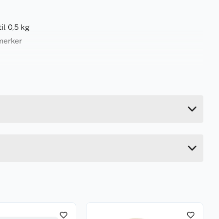
l 0,5 kg
 merker
0.04 kg
14 cm
1.3 cm
12 cm