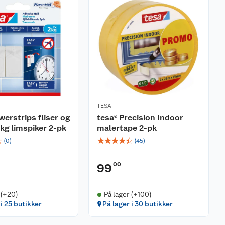
TESA
werstrips fliser og
tesa® Precision Indoor
 kg limspiker 2-pk
malertape 2-pk
☆
☆
☆
☆
☆
☆
(
0
)
(
45
)
00
99
 (+20)
På lager (+100)
 i 25 butikker
På lager i 30 butikker