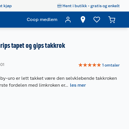
t kjøp
Hent i butikk - gratis og enkelt
Coop medlem
ips tapet og gips takkrok
☆
☆
☆
☆
☆
201
1
omtaler
aby-uro er lett takket være den selvklebende takkroken
ørste fordelen med limkroken er
...
les mer