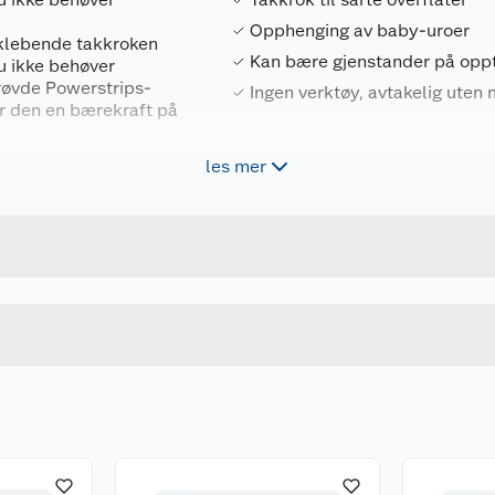
Opphenging av baby-uroer
vklebende takkroken
Kan bære gjenstander på oppti
du ikke behøver
røvde Powerstrips-
Ingen verktøy, avtakelig uten
ar den en bærekraft på
les mer
Forpakningsmål
erlate spor, mens du
el). Den hvite
4042448537201
Bruttovekt
 dekker limstrimmelen
5915016
Høyde
Lengde
Bredde