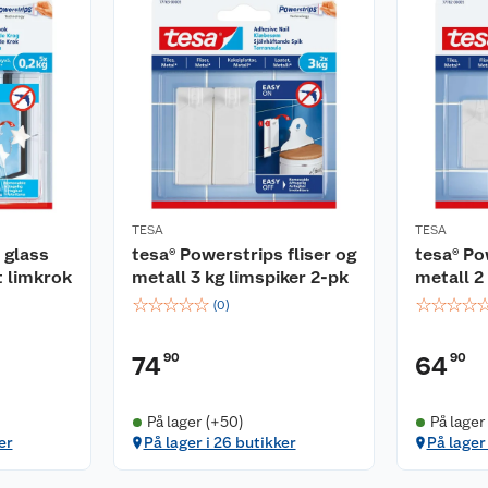
TESA
TESA
 glass
tesa® Powerstrips fliser og
tesa® Po
t limkrok
metall 3 kg limspiker 2-pk
metall 2
☆
☆
☆
☆
☆
☆
☆
☆
☆
(
0
)
90
90
74
64
På lager (+50)
På lager
er
På lager i 26 butikker
På lager