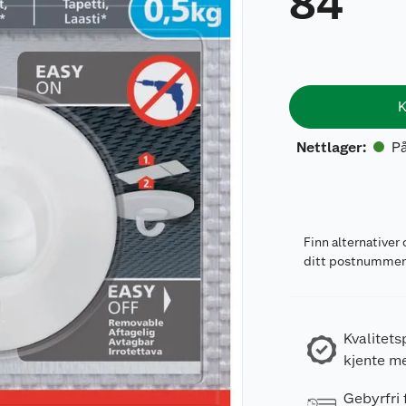
84
K
På
Nettlager
:
Finn alternativer 
ditt postnumme
Kvalitets
kjente m
Gebyrfri