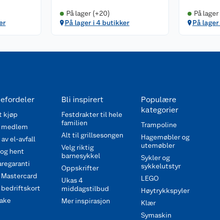
På lager (+20)
På lager
er
På lager i 4 butikker
På lager 
efordeler
Bli inspirert
Populære
kategorier
 kjøp
Festdrakter til hele
familien
Trampoline
 medlem
Alt til grillsesongen
Hagemøbler og
av el-avfall
utemøbler
Velg riktig
 og hent
barnesykkel
Sykler og
regaranti
sykkelutstyr
Oppskrifter
 Mastercard
LEGO
Ukas 4
bedriftskort
middagstilbud
Høytrykkspyler
ake
Mer inspirasjon
Klær
Symaskin