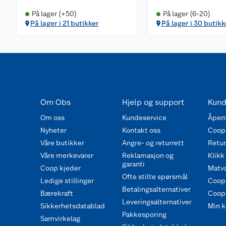
På lager (+50)
På lager (6-20)
På lager i 21 butikker
På lager i 30 butikk
Om Obs
Hjelp og support
Kund
Om oss
Kundeservice
Åpent
Nyheter
Kontakt oss
Coop
Våre butikker
Angre- og returrett
Retur 
Våre merkevarer
Reklamasjon og
Klikk
garanti
Coop kjeder
Matva
Ofte stilte spørsmål
Ledige stillinger
Coop
Betalingsalternativer
Bærekraft
Coop 
Leveringsalternativer
Sikkerhetsdatablad
Min k
Pakkesporing
Samvirkelag