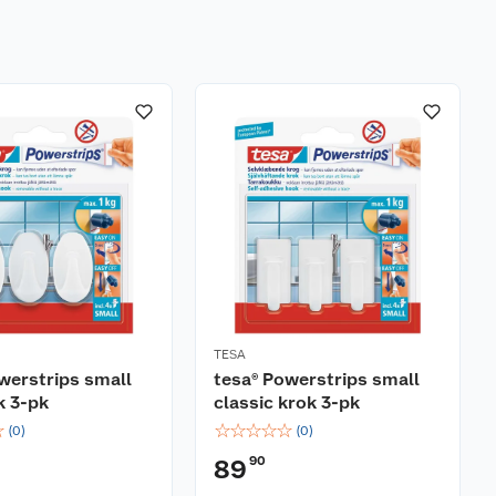
TESA
werstrips small
tesa® Powerstrips small
k 3-pk
classic krok 3-pk
☆
☆
☆
☆
☆
☆
(
0
)
(
0
)
90
89