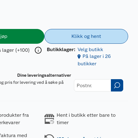
jøp
Klikk og hent
Butikklager:
Velg butikk
 lager (+100)
På lager i 26
butikker
Dine leveringsalternativer
og pris for levering ved å søke på
r
produkter fra
Hent i butikk etter bare to
erkevarer
timer
 faktura med