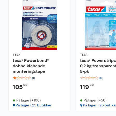
TESA
TESA
tesa® Powerbond®
tesa® Powerstrips
dobbelklebende
0,2 kg transparen
monteringstape
5-pk
☆
☆
☆
☆
☆
☆
☆
☆
☆
☆
(
1
)
(
0
)
00
00
105
119
På lager (+100)
På lager (+50)
På lager i 25 butikker
På lager i 26 butikk