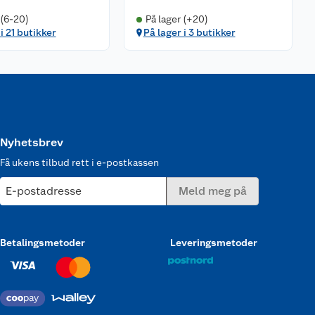
 (6-20)
På lager (+20)
i 21 butikker
På lager i 3 butikker
Nyhetsbrev
Få ukens tilbud rett i e-postkassen
E-postadresse
Meld meg på
Betalingsmetoder
Leveringsmetoder