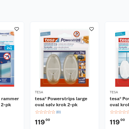
TESA
TESA
s rammer
tesa® Powerstrips large
tesa® Po
r 2-pk
oval sølv krok 2-pk
oval kro
☆
☆
☆
☆
☆
☆
☆
☆
☆
(
0
)
00
00
119
119