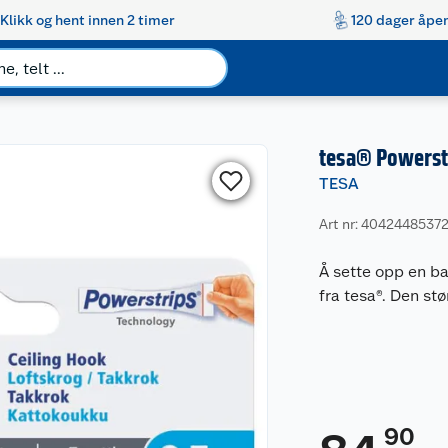
Klikk og hent innen 2 timer
120 dager åpen
tesa® Powerstr
TESA
Art nr: 4042448537
Å sette opp en b
fra tesa®. Den st
90