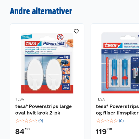
Andre alternativer
TESA
TESA
tesa® Powerstrips large
tesa® Powerstrip
oval hvit krok 2-pk
og fliser limspike
☆
☆
☆
☆
☆
☆
☆
☆
☆
☆
(
0
)
(
0
)
90
00
84
119