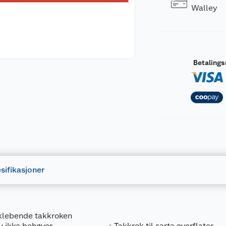
Walley
Betaling
sifikasjoner
vklebende takkroken
du ikke behøver
Takkrok til sarte overflater