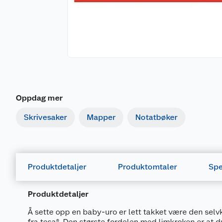
Oppdag mer
Skrivesaker
Mapper
Notatbøker
Produktdetaljer
Produktomtaler
Spe
Produktdetaljer
Å sette opp en baby-uro er lett takket være den sel
fra tesa®. Den største fordelen med limkroken er at 