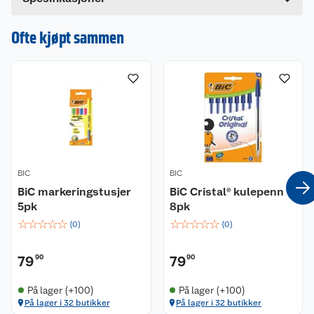
Hvis du kjøper produktet får du invitasjon til å gi
en omtale.
Ofte kjøpt sammen
BIC
BIC
BiC markeringstusjer
BiC Cristal® kulepenn
5pk
8pk
☆
☆
☆
☆
☆
☆
☆
☆
☆
☆
(
0
)
(
0
)
79
90
79
90
På lager (+100)
På lager (+100)
På lager i 32 butikker
På lager i 32 butikker