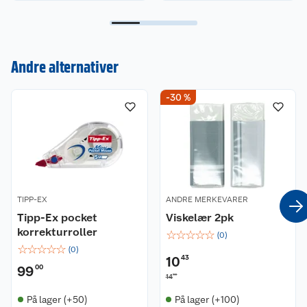
Kundeservice
Om oss
Kontakt oss
Andre alternativer
Nyheter
Angre- og returrett
-30 %
Våre butikker
Reklamasjon og garanti
Våre merkevarer
Ofte stilte spørsmål
Coop kjeder
Betalingsalternativer
TIPP-EX
ANDRE MERKEVARER
Tipp-Ex pocket
Viskelær 2pk
Ledige stillinger
Leveringsalternativer
Åpent kjøp
korrekturroller
☆
☆
☆
☆
☆
(
0
)
☆
☆
☆
☆
☆
(
0
)
Bærekraft
Pakkesporing
Coop medlem
10
43
99
00
90
14
Sikkerhetsdatablad
Sikkerhetsdatablad
Retur av el-avfall
Trampoline
På lager (+50)
På lager (+100)