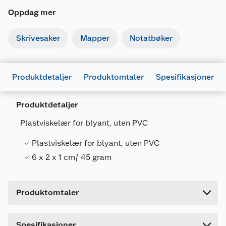
Oppdag mer
Skrivesaker
Mapper
Notatbøker
Produktdetaljer
Produktomtaler
Spesifikasjoner
Generelt
Produktdetaljer
Artikkelnummer
3086123388567
Plastviskelær for blyant, uten PVC
Leverandørens artikkelnummer
135770
Plastviskelær for blyant, uten PVC
Forpakningsmål
6 x 2 x 1 cm/ 45 gram
Bruttovekt
0.04 kg
Høyde
1.4 cm
Produktomtaler
Lengde
9.4 cm
Bredde
7.8 cm
Dette produktet har ikke fått noen omtale ennå.
Spesifikasjoner