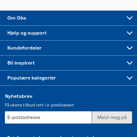
Sponsorvirksomhet
Cookies
Coop Mastercard
Velg riktig barnesykkel
LEGO
Om Obs
Leveringstid
Coop bedriftskort
Oppskrifter
Høytrykkspyler
Hjelp og support
Min kake
Ukas 4 middagstilbud
Klær
Kundefordeler
Mer inspirasjon
Symaskin
Bli inspirert
Joggesko dame
Populære kategorier
Nyhetsbrev
Få ukens tilbud rett i e-postkassen
E-postadresse
Meld meg på