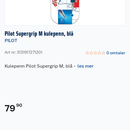
Pilot Supergrip M kulepenn, blå
PILOT
Art nr: 3131917271201
☆
☆
☆
☆
☆
0
omtaler
Kulepenn Pilot Supergrip M, blå
-
les mer
90
79