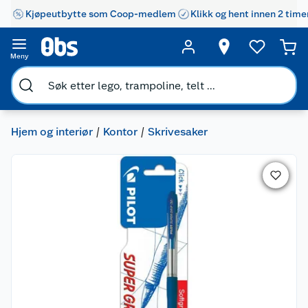
Kjøpeutbytte som Coop-medlem
Klikk og hent innen 2 time
Meny
Hjem og interiør
Kontor
Skrivesaker