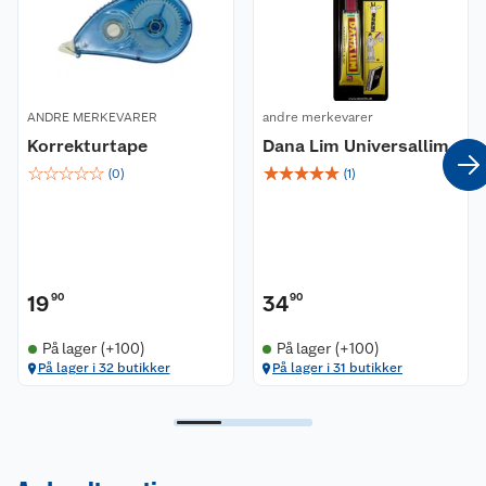
ANDRE MERKEVARER
andre merkevarer
Korrekturtape
Dana Lim Universallim
☆
☆
☆
☆
☆
☆
☆
☆
☆
☆
(
0
)
(
1
)
19
90
34
90
På lager (+100)
På lager (+100)
På lager i 32 butikker
På lager i 31 butikker
Kundeservice